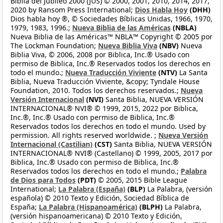
Biblia del Jubileo 2000 (JUS) © 2000, 2001, 2010, 2014, 2017,
2020 by Ransom Press International;
Dios Habla Hoy
(DHH)
Dios habla hoy ®, © Sociedades Bíblicas Unidas, 1966, 1970,
1979, 1983, 1996.;
Nueva Biblia de las Américas
(NBLA)
Nueva Biblia de las Américas™ NBLA™ Copyright © 2005 por
The Lockman Foundation;
Nueva Biblia Viva
(NBV)
Nueva
Biblia Viva, © 2006, 2008 por Biblica, Inc.® Usado con
permiso de Biblica, Inc.® Reservados todos los derechos en
todo el mundo.;
Nueva Traducción Viviente
(NTV)
La Santa
Biblia, Nueva Traducción Viviente, &copy; Tyndale House
Foundation, 2010. Todos los derechos reservados.;
Nueva
Versión Internacional
(NVI)
Santa Biblia, NUEVA VERSIÓN
INTERNACIONAL® NVI® © 1999, 2015, 2022 por Biblica,
Inc.®, Inc.® Usado con permiso de Biblica, Inc.®
Reservados todos los derechos en todo el mundo. Used by
permission. All rights reserved worldwide. ;
Nueva Versión
Internacional (Castilian)
(CST)
Santa Biblia, NUEVA VERSIÓN
INTERNACIONAL® NVI® (Castellano) © 1999, 2005, 2017 por
Biblica, Inc.® Usado con permiso de Biblica, Inc.®
Reservados todos los derechos en todo el mundo.;
Palabra
de Dios para Todos
(PDT)
© 2005, 2015 Bible League
International;
La Palabra (España)
(BLP)
La Palabra, (versión
española) © 2010 Texto y Edición, Sociedad Bíblica de
España;
La Palabra (Hispanoamérica)
(BLPH)
La Palabra,
(versión hispanoamericana) © 2010 Texto y Edición,