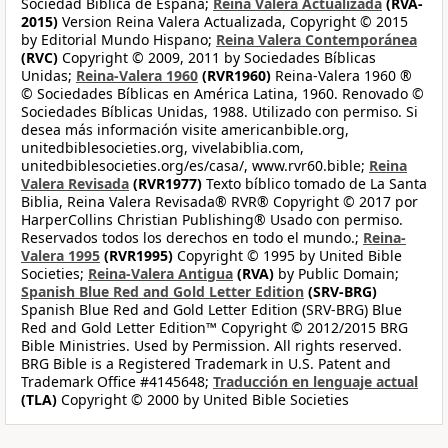
Sociedad Bíblica de España;
Reina Valera Actualizada
(RVA-
2015)
Version Reina Valera Actualizada, Copyright © 2015
by Editorial Mundo Hispano;
Reina Valera Contemporánea
(RVC)
Copyright © 2009, 2011 by Sociedades Bíblicas
Unidas;
Reina-Valera 1960
(RVR1960)
Reina-Valera 1960 ®
© Sociedades Bíblicas en América Latina, 1960. Renovado ©
Sociedades Bíblicas Unidas, 1988. Utilizado con permiso. Si
desea más información visite americanbible.org,
unitedbiblesocieties.org, vivelabiblia.com,
unitedbiblesocieties.org/es/casa/, www.rvr60.bible;
Reina
Valera Revisada
(RVR1977)
Texto bíblico tomado de La Santa
Biblia, Reina Valera Revisada® RVR® Copyright © 2017 por
HarperCollins Christian Publishing® Usado con permiso.
Reservados todos los derechos en todo el mundo.;
Reina-
Valera 1995
(RVR1995)
Copyright © 1995 by United Bible
Societies;
Reina-Valera Antigua
(RVA)
by Public Domain;
Spanish Blue Red and Gold Letter Edition
(SRV-BRG)
Spanish Blue Red and Gold Letter Edition (SRV-BRG) Blue
Red and Gold Letter Edition™ Copyright © 2012/2015 BRG
Bible Ministries. Used by Permission. All rights reserved.
BRG Bible is a Registered Trademark in U.S. Patent and
Trademark Office #4145648;
Traducción en lenguaje actual
(TLA)
Copyright © 2000 by United Bible Societies