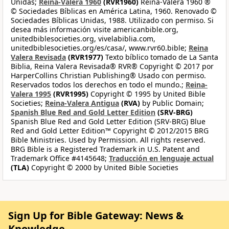
Unidas;
Reina-Valera 1960
(RVR1960)
Reina-Valera 1960 ®
© Sociedades Bíblicas en América Latina, 1960. Renovado ©
Sociedades Bíblicas Unidas, 1988. Utilizado con permiso. Si
desea más información visite americanbible.org,
unitedbiblesocieties.org, vivelabiblia.com,
unitedbiblesocieties.org/es/casa/, www.rvr60.bible;
Reina
Valera Revisada
(RVR1977)
Texto bíblico tomado de La Santa
Biblia, Reina Valera Revisada® RVR® Copyright © 2017 por
HarperCollins Christian Publishing® Usado con permiso.
Reservados todos los derechos en todo el mundo.;
Reina-
Valera 1995
(RVR1995)
Copyright © 1995 by United Bible
Societies;
Reina-Valera Antigua
(RVA)
by Public Domain;
Spanish Blue Red and Gold Letter Edition
(SRV-BRG)
Spanish Blue Red and Gold Letter Edition (SRV-BRG) Blue
Red and Gold Letter Edition™ Copyright © 2012/2015 BRG
Bible Ministries. Used by Permission. All rights reserved.
BRG Bible is a Registered Trademark in U.S. Patent and
Trademark Office #4145648;
Traducción en lenguaje actual
(TLA)
Copyright © 2000 by United Bible Societies
Sign Up for Bible Gateway: News &
Knowledge