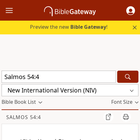
Preview the new
Bible Gateway
!
New International Version (NIV)
Bible Book List
Font Size
SALMOS 54:4