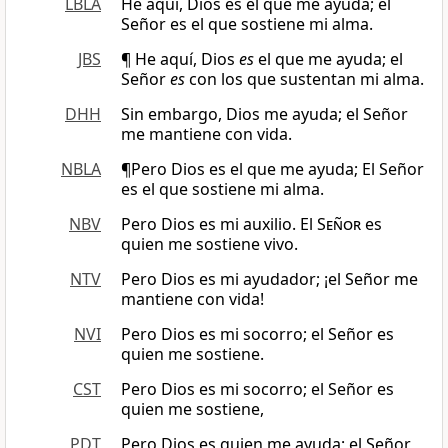
LBLA
He aquí, Dios es el que me ayuda; el
Señor es el que sostiene mi alma.
JBS
¶ He aquí, Dios
es
el que me ayuda; el
Señor
es
con los que sustentan mi alma.
DHH
Sin embargo, Dios me ayuda; el Señor
me mantiene con vida.
NBLA
¶Pero Dios es el que me ayuda; El Señor
es el que sostiene mi alma.
NBV
Pero Dios es mi auxilio. El
Señor
es
quien me sostiene vivo.
NTV
Pero Dios es mi ayudador; ¡el Señor me
mantiene con vida!
NVI
Pero Dios es mi socorro; el Señor es
quien me sostiene.
CST
Pero Dios es mi socorro; el Señor es
quien me sostiene,
PDT
Pero Dios es quien me ayuda; el Señor