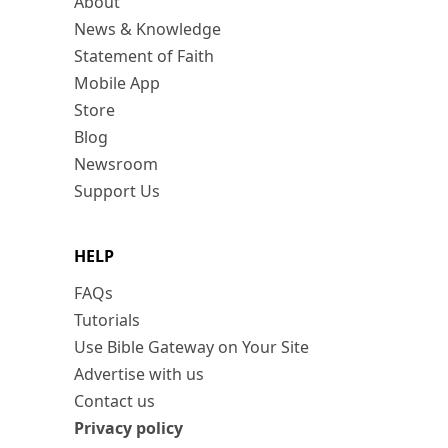
About
News & Knowledge
Statement of Faith
Mobile App
Store
Blog
Newsroom
Support Us
HELP
FAQs
Tutorials
Use Bible Gateway on Your Site
Advertise with us
Contact us
Privacy policy