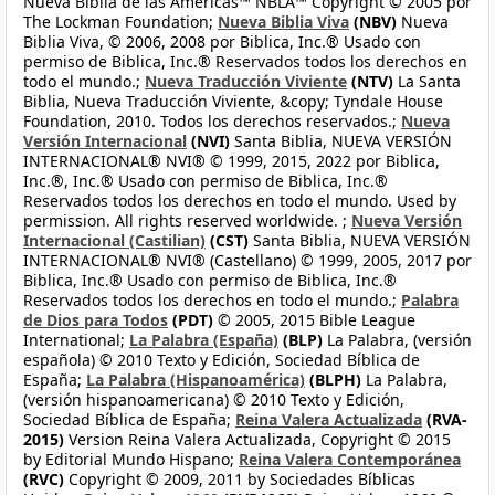
Nueva Biblia de las Américas™ NBLA™ Copyright © 2005 por
The Lockman Foundation;
Nueva Biblia Viva
(NBV)
Nueva
Biblia Viva, © 2006, 2008 por Biblica, Inc.® Usado con
permiso de Biblica, Inc.® Reservados todos los derechos en
todo el mundo.;
Nueva Traducción Viviente
(NTV)
La Santa
Biblia, Nueva Traducción Viviente, &copy; Tyndale House
Foundation, 2010. Todos los derechos reservados.;
Nueva
Versión Internacional
(NVI)
Santa Biblia, NUEVA VERSIÓN
INTERNACIONAL® NVI® © 1999, 2015, 2022 por Biblica,
Inc.®, Inc.® Usado con permiso de Biblica, Inc.®
Reservados todos los derechos en todo el mundo. Used by
permission. All rights reserved worldwide. ;
Nueva Versión
Internacional (Castilian)
(CST)
Santa Biblia, NUEVA VERSIÓN
INTERNACIONAL® NVI® (Castellano) © 1999, 2005, 2017 por
Biblica, Inc.® Usado con permiso de Biblica, Inc.®
Reservados todos los derechos en todo el mundo.;
Palabra
de Dios para Todos
(PDT)
© 2005, 2015 Bible League
International;
La Palabra (España)
(BLP)
La Palabra, (versión
española) © 2010 Texto y Edición, Sociedad Bíblica de
España;
La Palabra (Hispanoamérica)
(BLPH)
La Palabra,
(versión hispanoamericana) © 2010 Texto y Edición,
Sociedad Bíblica de España;
Reina Valera Actualizada
(RVA-
2015)
Version Reina Valera Actualizada, Copyright © 2015
by Editorial Mundo Hispano;
Reina Valera Contemporánea
(RVC)
Copyright © 2009, 2011 by Sociedades Bíblicas