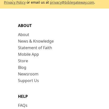
Privacy Policy
or email us at
privacy@biblegateway.com
.
ABOUT
About
News & Knowledge
Statement of Faith
Mobile App
Store
Blog
Newsroom
Support Us
HELP
FAQs