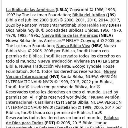
La Biblia de las Américas
(LBLA)
Copyright © 1986, 1995,
1997 by The Lockman Foundation;
Biblia del Jubileo
(JBS)
Biblia del Jubileo 2000 (JUS) © 2000, 2001, 2010, 2014, 2017,
2020 by Ransom Press International;
Dios Habla Hoy
(DHH)
Dios habla hoy ®, © Sociedades Bíblicas Unidas, 1966, 1970,
1979, 1983, 1996.;
Nueva Biblia de las Américas
(NBLA)
Nueva Biblia de las Américas™ NBLA™ Copyright © 2005 por
The Lockman Foundation;
Nueva Biblia Viva
(NBV)
Nueva
Biblia Viva, © 2006, 2008 por Biblica, Inc.® Usado con
permiso de Biblica, Inc.® Reservados todos los derechos en
todo el mundo.;
Nueva Traducción Viviente
(NTV)
La Santa
Biblia, Nueva Traducción Viviente, &copy; Tyndale House
Foundation, 2010. Todos los derechos reservados.;
Nueva
Versión Internacional
(NVI)
Santa Biblia, NUEVA VERSIÓN
INTERNACIONAL® NVI® © 1999, 2015, 2022 por Biblica,
Inc.®, Inc.® Usado con permiso de Biblica, Inc.®
Reservados todos los derechos en todo el mundo. Used by
permission. All rights reserved worldwide. ;
Nueva Versión
Internacional (Castilian)
(CST)
Santa Biblia, NUEVA VERSIÓN
INTERNACIONAL® NVI® (Castellano) © 1999, 2005, 2017 por
Biblica, Inc.® Usado con permiso de Biblica, Inc.®
Reservados todos los derechos en todo el mundo.;
Palabra
de Dios para Todos
(PDT)
© 2005, 2015 Bible League
International;
La Palabra (España)
(BLP)
La Palabra, (versión