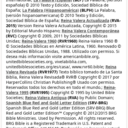
española) © 2010 Texto y Edición, Sociedad Bíblica de
España;
La Palabra (Hispanoamérica)
(BLPH)
La Palabra,
(versión hispanoamericana) © 2010 Texto y Edición,
Sociedad Bíblica de España;
Reina Valera Actualizada
(RVA-
2015)
Version Reina Valera Actualizada, Copyright © 2015
by Editorial Mundo Hispano;
Reina Valera Contemporánea
(RVC)
Copyright © 2009, 2011 by Sociedades Bíblicas
Unidas;
Reina-Valera 1960
(RVR1960)
Reina-Valera 1960 ®
© Sociedades Bíblicas en América Latina, 1960. Renovado ©
Sociedades Bíblicas Unidas, 1988. Utilizado con permiso. Si
desea más información visite americanbible.org,
unitedbiblesocieties.org, vivelabiblia.com,
unitedbiblesocieties.org/es/casa/, www.rvr60.bible;
Reina
Valera Revisada
(RVR1977)
Texto bíblico tomado de La Santa
Biblia, Reina Valera Revisada® RVR® Copyright © 2017 por
HarperCollins Christian Publishing® Usado con permiso.
Reservados todos los derechos en todo el mundo.;
Reina-
Valera 1995
(RVR1995)
Copyright © 1995 by United Bible
Societies;
Reina-Valera Antigua
(RVA)
by Public Domain;
Spanish Blue Red and Gold Letter Edition
(SRV-BRG)
Spanish Blue Red and Gold Letter Edition (SRV-BRG) Blue
Red and Gold Letter Edition™ Copyright © 2012/2015 BRG
Bible Ministries. Used by Permission. All rights reserved.
BRG Bible is a Registered Trademark in U.S. Patent and