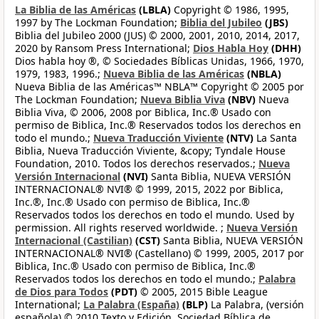
La Biblia de las Américas
(LBLA)
Copyright © 1986, 1995,
1997 by The Lockman Foundation;
Biblia del Jubileo
(JBS)
Biblia del Jubileo 2000 (JUS) © 2000, 2001, 2010, 2014, 2017,
2020 by Ransom Press International;
Dios Habla Hoy
(DHH)
Dios habla hoy ®, © Sociedades Bíblicas Unidas, 1966, 1970,
1979, 1983, 1996.;
Nueva Biblia de las Américas
(NBLA)
Nueva Biblia de las Américas™ NBLA™ Copyright © 2005 por
The Lockman Foundation;
Nueva Biblia Viva
(NBV)
Nueva
Biblia Viva, © 2006, 2008 por Biblica, Inc.® Usado con
permiso de Biblica, Inc.® Reservados todos los derechos en
todo el mundo.;
Nueva Traducción Viviente
(NTV)
La Santa
Biblia, Nueva Traducción Viviente, &copy; Tyndale House
Foundation, 2010. Todos los derechos reservados.;
Nueva
Versión Internacional
(NVI)
Santa Biblia, NUEVA VERSIÓN
INTERNACIONAL® NVI® © 1999, 2015, 2022 por Biblica,
Inc.®, Inc.® Usado con permiso de Biblica, Inc.®
Reservados todos los derechos en todo el mundo. Used by
permission. All rights reserved worldwide. ;
Nueva Versión
Internacional (Castilian)
(CST)
Santa Biblia, NUEVA VERSIÓN
INTERNACIONAL® NVI® (Castellano) © 1999, 2005, 2017 por
Biblica, Inc.® Usado con permiso de Biblica, Inc.®
Reservados todos los derechos en todo el mundo.;
Palabra
de Dios para Todos
(PDT)
© 2005, 2015 Bible League
International;
La Palabra (España)
(BLP)
La Palabra, (versión
española) © 2010 Texto y Edición, Sociedad Bíblica de