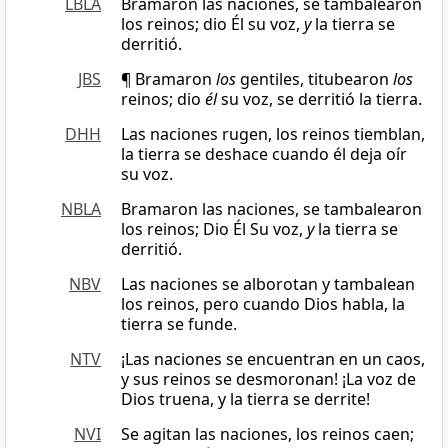
LBLA
Bramaron las naciones, se tambalearon
los reinos; dio Él su voz,
y
la tierra se
derritió.
JBS
¶ Bramaron
los
gentiles, titubearon
los
reinos; dio
él
su voz, se derritió la tierra.
DHH
Las naciones rugen, los reinos tiemblan,
la tierra se deshace cuando él deja oír
su voz.
NBLA
Bramaron las naciones, se tambalearon
los reinos; Dio Él Su voz,
y
la tierra se
derritió.
NBV
Las naciones se alborotan y tambalean
los reinos, pero cuando Dios habla, la
tierra se funde.
NTV
¡Las naciones se encuentran en un caos,
y sus reinos se desmoronan! ¡La voz de
Dios truena, y la tierra se derrite!
NVI
Se agitan las naciones, los reinos caen;