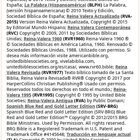
España;
La Palabra (Hispanoamérica)
(BLPH)
La Palabra,
(versión hispanoamericana) © 2010 Texto y Edición,
Sociedad Bíblica de España;
Reina Valera Actualizada
(RVA-
2015)
Version Reina Valera Actualizada, Copyright © 2015
by Editorial Mundo Hispano;
Reina Valera Contemporánea
(RVC)
Copyright © 2009, 2011 by Sociedades Bíblicas
Unidas;
Reina-Valera 1960
(RVR1960)
Reina-Valera 1960 ®
© Sociedades Bíblicas en América Latina, 1960. Renovado ©
Sociedades Bíblicas Unidas, 1988. Utilizado con permiso. Si
desea más información visite americanbible.org,
unitedbiblesocieties.org, vivelabiblia.com,
unitedbiblesocieties.org/es/casa/, www.rvr60.bible;
Reina
Valera Revisada
(RVR1977)
Texto bíblico tomado de La Santa
Biblia, Reina Valera Revisada® RVR® Copyright © 2017 por
HarperCollins Christian Publishing® Usado con permiso.
Reservados todos los derechos en todo el mundo.;
Reina-
Valera 1995
(RVR1995)
Copyright © 1995 by United Bible
Societies;
Reina-Valera Antigua
(RVA)
by Public Domain;
Spanish Blue Red and Gold Letter Edition
(SRV-BRG)
Spanish Blue Red and Gold Letter Edition (SRV-BRG) Blue
Red and Gold Letter Edition™ Copyright © 2012/2015 BRG
Bible Ministries. Used by Permission. All rights reserved.
BRG Bible is a Registered Trademark in U.S. Patent and
Trademark Office #4145648;
Traducción en lenguaje actual
(TLA)
Copyright © 2000 by United Bible Societies