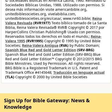
© Sociedades Bíblicas en América Latina, 1960. Renovado ©
Sociedades Bíblicas Unidas, 1988. Utilizado con permiso. Si
desea más información visite americanbible.org,
unitedbiblesocieties.org, vivelabiblia.com,
unitedbiblesocieties.org/es/casa/, www.rvr60.bible;
Reina
Valera Revisada
(RVR1977)
Texto bíblico tomado de La Santa
Biblia, Reina Valera Revisada® RVR® Copyright © 2017 por
HarperCollins Christian Publishing® Usado con permiso.
Reservados todos los derechos en todo el mundo.;
Reina-
Valera 1995
(RVR1995)
Copyright © 1995 by United Bible
Societies;
Reina-Valera Antigua
(RVA)
by Public Domain;
Spanish Blue Red and Gold Letter Edition
(SRV-BRG)
Spanish Blue Red and Gold Letter Edition (SRV-BRG) Blue
Red and Gold Letter Edition™ Copyright © 2012/2015 BRG
Bible Ministries. Used by Permission. All rights reserved.
BRG Bible is a Registered Trademark in U.S. Patent and
Trademark Office #4145648;
Traducción en lenguaje actual
(TLA)
Copyright © 2000 by United Bible Societies
Sign Up for Bible Gateway: News &
Knowledge