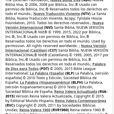
Biblia Viva, © 2006, 2008 por Biblica, Inc.® Usado con
permiso de Biblica, Inc.® Reservados todos los derechos en
todo el mundo.;
Nueva Traducción Viviente
(NTV)
La Santa
Biblia, Nueva Traducción Viviente, &copy; Tyndale House
Foundation, 2010. Todos los derechos reservados.;
Nueva
Versión Internacional
(NVI)
Santa Biblia, NUEVA VERSIÓN
INTERNACIONAL® NVI® © 1999, 2015, 2022 por Biblica,
Inc.®, Inc.® Usado con permiso de Biblica, Inc.®
Reservados todos los derechos en todo el mundo. Used by
permission. All rights reserved worldwide. ;
Nueva Versión
Internacional (Castilian)
(CST)
Santa Biblia, NUEVA VERSIÓN
INTERNACIONAL® NVI® (Castellano) © 1999, 2005, 2017 por
Biblica, Inc.® Usado con permiso de Biblica, Inc.®
Reservados todos los derechos en todo el mundo.;
Palabra
de Dios para Todos
(PDT)
© 2005, 2015 Bible League
International;
La Palabra (España)
(BLP)
La Palabra, (versión
española) © 2010 Texto y Edición, Sociedad Bíblica de
España;
La Palabra (Hispanoamérica)
(BLPH)
La Palabra,
(versión hispanoamericana) © 2010 Texto y Edición,
Sociedad Bíblica de España;
Reina Valera Actualizada
(RVA-
2015)
Version Reina Valera Actualizada, Copyright © 2015
by Editorial Mundo Hispano;
Reina Valera Contemporánea
(RVC)
Copyright © 2009, 2011 by Sociedades Bíblicas
Unidas;
Reina-Valera 1960
(RVR1960)
Reina-Valera 1960 ®