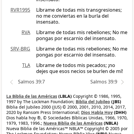
RVR1995
Líbrame de todas mis transgresiones;
no me conviertas en la burla del
insensato.
RVA
Líbrame de todas mis rebeliones; No me
pongas por escarnio del insensato.
SRV-BRG
Líbrame de todas mis rebeliones; No me
pongas por escarnio del insensato.
TLA
Líbrame de todos mis pecados; ¡no
dejes que esos necios se burlen de mí!
Salmos 39:7
Salmos 39:9
La Biblia de las Américas
(LBLA)
Copyright © 1986, 1995,
1997 by The Lockman Foundation;
Biblia del Jubileo
(JBS)
Biblia del Jubileo 2000 (JUS) © 2000, 2001, 2010, 2014, 2017,
2020 by Ransom Press International;
Dios Habla Hoy
(DHH)
Dios habla hoy ®, © Sociedades Bíblicas Unidas, 1966, 1970,
1979, 1983, 1996.;
Nueva Biblia de las Américas
(NBLA)
Nueva Biblia de las Américas™ NBLA™ Copyright © 2005 por
The Lockman Foundation;
Nueva Biblia Viva
(NBV)
Nueva