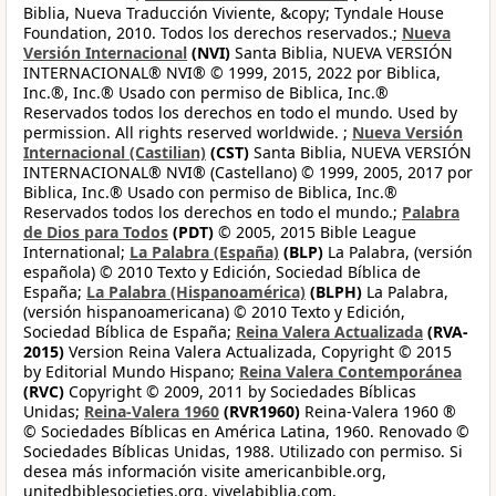
Biblia, Nueva Traducción Viviente, &copy; Tyndale House
Foundation, 2010. Todos los derechos reservados.;
Nueva
Versión Internacional
(NVI)
Santa Biblia, NUEVA VERSIÓN
INTERNACIONAL® NVI® © 1999, 2015, 2022 por Biblica,
Inc.®, Inc.® Usado con permiso de Biblica, Inc.®
Reservados todos los derechos en todo el mundo. Used by
permission. All rights reserved worldwide. ;
Nueva Versión
Internacional (Castilian)
(CST)
Santa Biblia, NUEVA VERSIÓN
INTERNACIONAL® NVI® (Castellano) © 1999, 2005, 2017 por
Biblica, Inc.® Usado con permiso de Biblica, Inc.®
Reservados todos los derechos en todo el mundo.;
Palabra
de Dios para Todos
(PDT)
© 2005, 2015 Bible League
International;
La Palabra (España)
(BLP)
La Palabra, (versión
española) © 2010 Texto y Edición, Sociedad Bíblica de
España;
La Palabra (Hispanoamérica)
(BLPH)
La Palabra,
(versión hispanoamericana) © 2010 Texto y Edición,
Sociedad Bíblica de España;
Reina Valera Actualizada
(RVA-
2015)
Version Reina Valera Actualizada, Copyright © 2015
by Editorial Mundo Hispano;
Reina Valera Contemporánea
(RVC)
Copyright © 2009, 2011 by Sociedades Bíblicas
Unidas;
Reina-Valera 1960
(RVR1960)
Reina-Valera 1960 ®
© Sociedades Bíblicas en América Latina, 1960. Renovado ©
Sociedades Bíblicas Unidas, 1988. Utilizado con permiso. Si
desea más información visite americanbible.org,
unitedbiblesocieties.org, vivelabiblia.com,