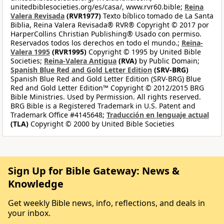
unitedbiblesocieties.org/es/casa/, www.rvr60.bible;
Reina
Valera Revisada
(RVR1977)
Texto bíblico tomado de La Santa
Biblia, Reina Valera Revisada® RVR® Copyright © 2017 por
HarperCollins Christian Publishing® Usado con permiso.
Reservados todos los derechos en todo el mundo.;
Reina-
Valera 1995
(RVR1995)
Copyright © 1995 by United Bible
Societies;
Reina-Valera Antigua
(RVA)
by Public Domain;
Spanish Blue Red and Gold Letter Edition
(SRV-BRG)
Spanish Blue Red and Gold Letter Edition (SRV-BRG) Blue
Red and Gold Letter Edition™ Copyright © 2012/2015 BRG
Bible Ministries. Used by Permission. All rights reserved.
BRG Bible is a Registered Trademark in U.S. Patent and
Trademark Office #4145648;
Traducción en lenguaje actual
(TLA)
Copyright © 2000 by United Bible Societies
Sign Up for Bible Gateway: News &
Knowledge
Get weekly Bible news, info, reflections, and deals in
your inbox.