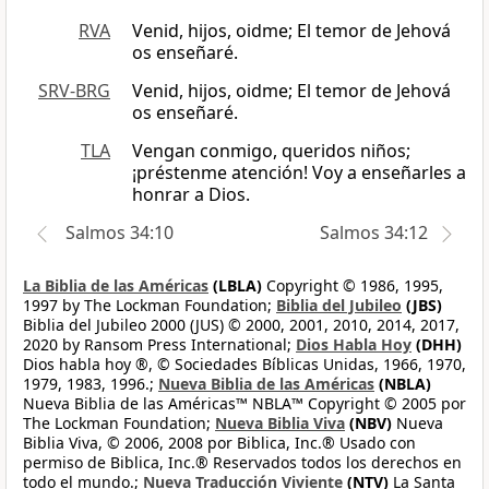
RVA
Venid, hijos, oidme; El temor de Jehová
os enseñaré.
SRV-BRG
Venid, hijos, oidme; El temor de Jehová
os enseñaré.
TLA
Vengan conmigo, queridos niños;
¡préstenme atención! Voy a enseñarles a
honrar a Dios.
Salmos 34:10
Salmos 34:12
La Biblia de las Américas
(LBLA)
Copyright © 1986, 1995,
1997 by The Lockman Foundation;
Biblia del Jubileo
(JBS)
Biblia del Jubileo 2000 (JUS) © 2000, 2001, 2010, 2014, 2017,
2020 by Ransom Press International;
Dios Habla Hoy
(DHH)
Dios habla hoy ®, © Sociedades Bíblicas Unidas, 1966, 1970,
1979, 1983, 1996.;
Nueva Biblia de las Américas
(NBLA)
Nueva Biblia de las Américas™ NBLA™ Copyright © 2005 por
The Lockman Foundation;
Nueva Biblia Viva
(NBV)
Nueva
Biblia Viva, © 2006, 2008 por Biblica, Inc.® Usado con
permiso de Biblica, Inc.® Reservados todos los derechos en
todo el mundo.;
Nueva Traducción Viviente
(NTV)
La Santa