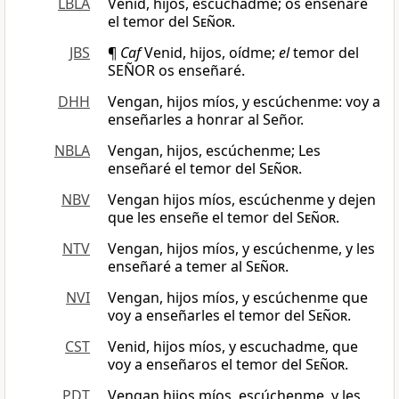
LBLA
Venid, hijos, escuchadme; os enseñaré
el temor del
Señor
.
JBS
¶
Caf
Venid, hijos, oídme;
el
temor del
SEÑOR os enseñaré.
DHH
Vengan, hijos míos, y escúchenme: voy a
enseñarles a honrar al Señor.
NBLA
Vengan, hijos, escúchenme; Les
enseñaré el temor del
Señor
.
NBV
Vengan hijos míos, escúchenme y dejen
que les enseñe el temor del
Señor
.
NTV
Vengan, hijos míos, y escúchenme, y les
enseñaré a temer al
Señor
.
NVI
Vengan, hijos míos, y escúchenme que
voy a enseñarles el temor del
Señor
.
CST
Venid, hijos míos, y escuchadme, que
voy a enseñaros el temor del
Señor
.
PDT
Vengan hijos míos, escúchenme, y les