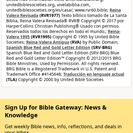
unitedbiblesocieties.org, vivelabiblia.com,
unitedbiblesocieties.org/es/casa/, www.rvr60.bible;
Reina
Valera Revisada
(RVR1977)
Texto bíblico tomado de La Santa
Biblia, Reina Valera Revisada® RVR® Copyright © 2017 por
HarperCollins Christian Publishing® Usado con permiso.
Reservados todos los derechos en todo el mundo.;
Reina-
Valera 1995
(RVR1995)
Copyright © 1995 by United Bible
Societies;
Reina-Valera Antigua
(RVA)
by Public Domain;
Spanish Blue Red and Gold Letter Edition
(SRV-BRG)
Spanish Blue Red and Gold Letter Edition (SRV-BRG) Blue
Red and Gold Letter Edition™ Copyright © 2012/2015 BRG
Bible Ministries. Used by Permission. All rights reserved.
BRG Bible is a Registered Trademark in U.S. Patent and
Trademark Office #4145648;
Traducción en lenguaje actual
(TLA)
Copyright © 2000 by United Bible Societies
Sign Up for Bible Gateway: News &
Knowledge
Get weekly Bible news, info, reflections, and deals in
your inbox.