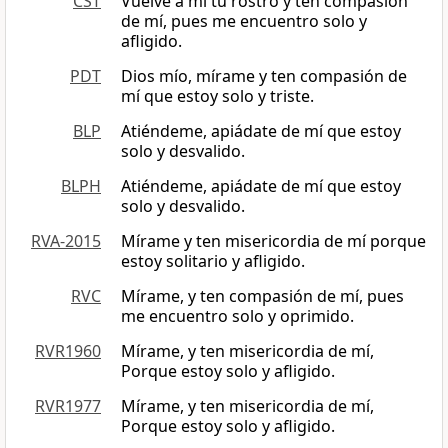
CST
Vuelve a mí tu rostro y ten compasión
de mí, pues me encuentro solo y
afligido.
PDT
Dios mío, mírame y ten compasión de
mí que estoy solo y triste.
BLP
Atiéndeme, apiádate de mí que estoy
solo y desvalido.
BLPH
Atiéndeme, apiádate de mí que estoy
solo y desvalido.
RVA-2015
Mírame y ten misericordia de mí porque
estoy solitario y afligido.
RVC
Mírame, y ten compasión de mí, pues
me encuentro solo y oprimido.
RVR1960
Mírame, y ten misericordia de mí,
Porque estoy solo y afligido.
RVR1977
Mírame, y ten misericordia de mí,
Porque estoy solo y afligido.