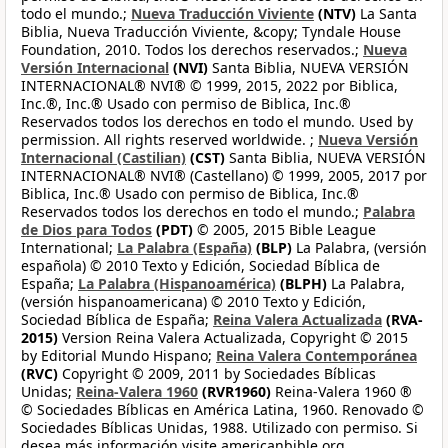
todo el mundo.;
Nueva Traducción Viviente
(NTV)
La Santa
Biblia, Nueva Traducción Viviente, &copy; Tyndale House
Foundation, 2010. Todos los derechos reservados.;
Nueva
Versión Internacional
(NVI)
Santa Biblia, NUEVA VERSIÓN
INTERNACIONAL® NVI® © 1999, 2015, 2022 por Biblica,
Inc.®, Inc.® Usado con permiso de Biblica, Inc.®
Reservados todos los derechos en todo el mundo. Used by
permission. All rights reserved worldwide. ;
Nueva Versión
Internacional (Castilian)
(CST)
Santa Biblia, NUEVA VERSIÓN
INTERNACIONAL® NVI® (Castellano) © 1999, 2005, 2017 por
Biblica, Inc.® Usado con permiso de Biblica, Inc.®
Reservados todos los derechos en todo el mundo.;
Palabra
de Dios para Todos
(PDT)
© 2005, 2015 Bible League
International;
La Palabra (España)
(BLP)
La Palabra, (versión
española) © 2010 Texto y Edición, Sociedad Bíblica de
España;
La Palabra (Hispanoamérica)
(BLPH)
La Palabra,
(versión hispanoamericana) © 2010 Texto y Edición,
Sociedad Bíblica de España;
Reina Valera Actualizada
(RVA-
2015)
Version Reina Valera Actualizada, Copyright © 2015
by Editorial Mundo Hispano;
Reina Valera Contemporánea
(RVC)
Copyright © 2009, 2011 by Sociedades Bíblicas
Unidas;
Reina-Valera 1960
(RVR1960)
Reina-Valera 1960 ®
© Sociedades Bíblicas en América Latina, 1960. Renovado ©
Sociedades Bíblicas Unidas, 1988. Utilizado con permiso. Si
desea más información visite americanbible.org,