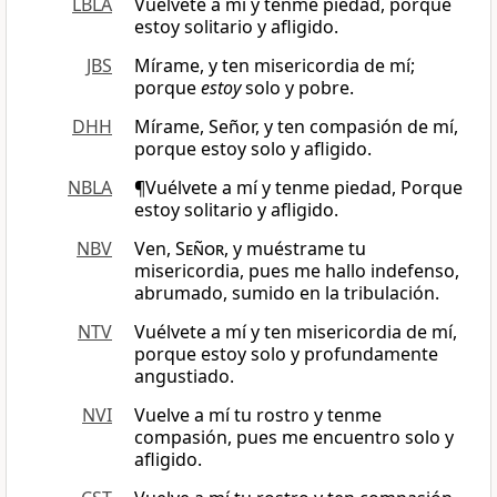
LBLA
Vuélvete a mí y tenme piedad, porque
estoy solitario y afligido.
JBS
Mírame, y ten misericordia de mí;
porque
estoy
solo y pobre.
DHH
Mírame, Señor, y ten compasión de mí,
porque estoy solo y afligido.
NBLA
¶Vuélvete a mí y tenme piedad, Porque
estoy solitario y afligido.
NBV
Ven,
Señor
, y muéstrame tu
misericordia, pues me hallo indefenso,
abrumado, sumido en la tribulación.
NTV
Vuélvete a mí y ten misericordia de mí,
porque estoy solo y profundamente
angustiado.
NVI
Vuelve a mí tu rostro y tenme
compasión, pues me encuentro solo y
afligido.