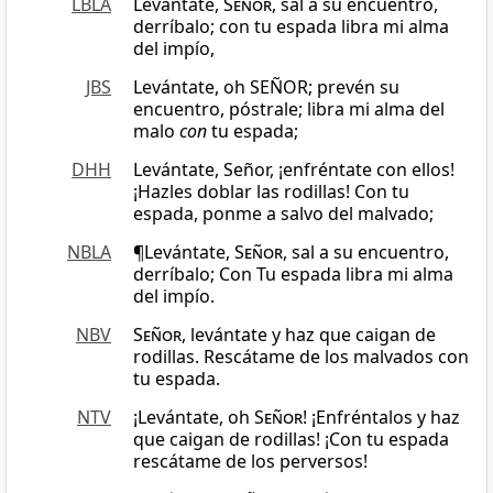
LBLA
Levántate,
Señor
, sal a su encuentro,
derríbalo; con tu espada libra mi alma
del impío,
JBS
Levántate, oh SEÑOR; prevén su
encuentro, póstrale; libra mi alma del
malo
con
tu espada;
DHH
Levántate, Señor, ¡enfréntate con ellos!
¡Hazles doblar las rodillas! Con tu
espada, ponme a salvo del malvado;
NBLA
¶Levántate,
Señor
, sal a su encuentro,
derríbalo; Con Tu espada libra mi alma
del impío.
NBV
Señor
, levántate y haz que caigan de
rodillas. Rescátame de los malvados con
tu espada.
NTV
¡Levántate, oh
Señor
! ¡Enfréntalos y haz
que caigan de rodillas! ¡Con tu espada
rescátame de los perversos!