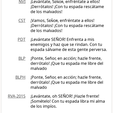
NVI
¡Levántate,
Señor
, enfréntate a ellos!
¡Derrótalos! ¡Con tu espada rescátame
de los malvados!
CST
¡Vamos,
Señor
, enfréntate a ellos!
¡Derrótalos! ¡Con tu espada rescátame
de los malvados!
PDT
¡Levántate SEÑOR! Enfrenta a mis
enemigos y haz que se rindan. Con tu
espada sálvame de esta gente perversa.
BLP
¡Ponte, Señor, en acción; hazle frente,
derrótalo! ¡Que tu espada me libre del
malvado
BLPH
¡Ponte, Señor, en acción; hazle frente,
derrótalo! ¡Que tu espada me libre del
malvado
RVA-2015
¡Levántate, oh SEÑOR! ¡Hazle frente!
¡Somételo! Con tu espada libra mi alma
de los impíos.