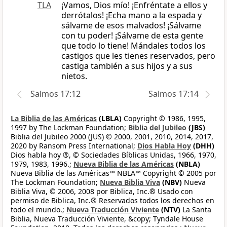
TLA
¡Vamos, Dios mío! ¡Enfréntate a ellos y
derrótalos! ¡Echa mano a la espada y
sálvame de esos malvados! ¡Sálvame
con tu poder! ¡Sálvame de esta gente
que todo lo tiene! Mándales todos los
castigos que les tienes reservados, pero
castiga también a sus hijos y a sus
nietos.
Salmos 17:12
Salmos 17:14
La Biblia de las Américas
(LBLA)
Copyright © 1986, 1995,
1997 by The Lockman Foundation;
Biblia del Jubileo
(JBS)
Biblia del Jubileo 2000 (JUS) © 2000, 2001, 2010, 2014, 2017,
2020 by Ransom Press International;
Dios Habla Hoy
(DHH)
Dios habla hoy ®, © Sociedades Bíblicas Unidas, 1966, 1970,
1979, 1983, 1996.;
Nueva Biblia de las Américas
(NBLA)
Nueva Biblia de las Américas™ NBLA™ Copyright © 2005 por
The Lockman Foundation;
Nueva Biblia Viva
(NBV)
Nueva
Biblia Viva, © 2006, 2008 por Biblica, Inc.® Usado con
permiso de Biblica, Inc.® Reservados todos los derechos en
todo el mundo.;
Nueva Traducción Viviente
(NTV)
La Santa
Biblia, Nueva Traducción Viviente, &copy; Tyndale House