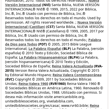
Foundation, 2010. Todos los derechos reservados.;
Nueva
Versión Internacional
(NVI)
Santa Biblia, NUEVA VERSIÓN
INTERNACIONAL® NVI® © 1999, 2015, 2022 por Biblica,
Inc.®, Inc.® Usado con permiso de Biblica, Inc.®
Reservados todos los derechos en todo el mundo. Used by
permission. All rights reserved worldwide. ;
Nueva Versión
Internacional (Castilian)
(CST)
Santa Biblia, NUEVA VERSIÓN
INTERNACIONAL® NVI® (Castellano) © 1999, 2005, 2017 por
Biblica, Inc.® Usado con permiso de Biblica, Inc.®
Reservados todos los derechos en todo el mundo.;
Palabra
de Dios para Todos
(PDT)
© 2005, 2015 Bible League
International;
La Palabra (España)
(BLP)
La Palabra, (versión
española) © 2010 Texto y Edición, Sociedad Bíblica de
España;
La Palabra (Hispanoamérica)
(BLPH)
La Palabra,
(versión hispanoamericana) © 2010 Texto y Edición,
Sociedad Bíblica de España;
Reina Valera Actualizada
(RVA-
2015)
Version Reina Valera Actualizada, Copyright © 2015
by Editorial Mundo Hispano;
Reina Valera Contemporánea
(RVC)
Copyright © 2009, 2011 by Sociedades Bíblicas
Unidas;
Reina-Valera 1960
(RVR1960)
Reina-Valera 1960 ®
© Sociedades Bíblicas en América Latina, 1960. Renovado ©
Sociedades Bíblicas Unidas, 1988. Utilizado con permiso. Si
desea más información visite americanbible.org,
unitedbiblesocieties.org, vivelabiblia.com,
unitedbiblesocieties.org/es/casa/, www.rvr60.bible;
Reina