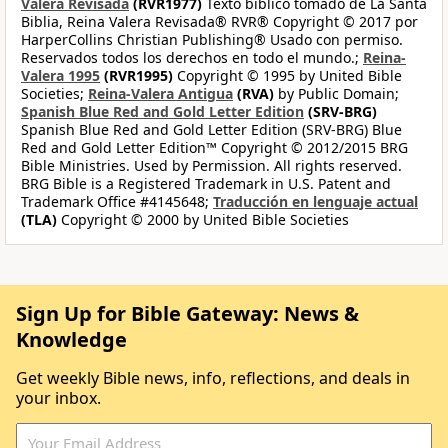
Valera Revisada
(RVR1977)
Texto bíblico tomado de La Santa
Biblia, Reina Valera Revisada® RVR® Copyright © 2017 por
HarperCollins Christian Publishing® Usado con permiso.
Reservados todos los derechos en todo el mundo.;
Reina-
Valera 1995
(RVR1995)
Copyright © 1995 by United Bible
Societies;
Reina-Valera Antigua
(RVA)
by Public Domain;
Spanish Blue Red and Gold Letter Edition
(SRV-BRG)
Spanish Blue Red and Gold Letter Edition (SRV-BRG) Blue
Red and Gold Letter Edition™ Copyright © 2012/2015 BRG
Bible Ministries. Used by Permission. All rights reserved.
BRG Bible is a Registered Trademark in U.S. Patent and
Trademark Office #4145648;
Traducción en lenguaje actual
(TLA)
Copyright © 2000 by United Bible Societies
Sign Up for Bible Gateway: News &
Knowledge
Get weekly Bible news, info, reflections, and deals in
your inbox.