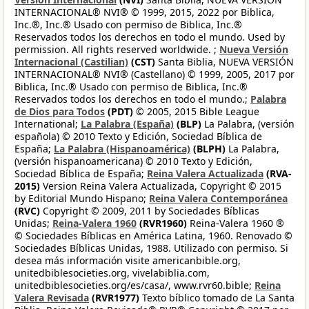
INTERNACIONAL® NVI® © 1999, 2015, 2022 por Biblica,
Inc.®, Inc.® Usado con permiso de Biblica, Inc.®
Reservados todos los derechos en todo el mundo. Used by
permission. All rights reserved worldwide. ;
Nueva Versión
Internacional (Castilian)
(CST)
Santa Biblia, NUEVA VERSIÓN
INTERNACIONAL® NVI® (Castellano) © 1999, 2005, 2017 por
Biblica, Inc.® Usado con permiso de Biblica, Inc.®
Reservados todos los derechos en todo el mundo.;
Palabra
de Dios para Todos
(PDT)
© 2005, 2015 Bible League
International;
La Palabra (España)
(BLP)
La Palabra, (versión
española) © 2010 Texto y Edición, Sociedad Bíblica de
España;
La Palabra (Hispanoamérica)
(BLPH)
La Palabra,
(versión hispanoamericana) © 2010 Texto y Edición,
Sociedad Bíblica de España;
Reina Valera Actualizada
(RVA-
2015)
Version Reina Valera Actualizada, Copyright © 2015
by Editorial Mundo Hispano;
Reina Valera Contemporánea
(RVC)
Copyright © 2009, 2011 by Sociedades Bíblicas
Unidas;
Reina-Valera 1960
(RVR1960)
Reina-Valera 1960 ®
© Sociedades Bíblicas en América Latina, 1960. Renovado ©
Sociedades Bíblicas Unidas, 1988. Utilizado con permiso. Si
desea más información visite americanbible.org,
unitedbiblesocieties.org, vivelabiblia.com,
unitedbiblesocieties.org/es/casa/, www.rvr60.bible;
Reina
Valera Revisada
(RVR1977)
Texto bíblico tomado de La Santa