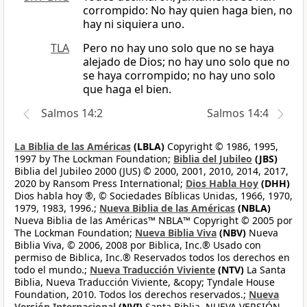
corrompido: No hay quien haga bien, no
hay ni siquiera uno.
TLA
Pero no hay uno solo que no se haya
alejado de Dios; no hay uno solo que no
se haya corrompido; no hay uno solo
que haga el bien.
Salmos 14:2
Salmos 14:4
La Biblia de las Américas
(LBLA)
Copyright © 1986, 1995,
1997 by The Lockman Foundation;
Biblia del Jubileo
(JBS)
Biblia del Jubileo 2000 (JUS) © 2000, 2001, 2010, 2014, 2017,
2020 by Ransom Press International;
Dios Habla Hoy
(DHH)
Dios habla hoy ®, © Sociedades Bíblicas Unidas, 1966, 1970,
1979, 1983, 1996.;
Nueva Biblia de las Américas
(NBLA)
Nueva Biblia de las Américas™ NBLA™ Copyright © 2005 por
The Lockman Foundation;
Nueva Biblia Viva
(NBV)
Nueva
Biblia Viva, © 2006, 2008 por Biblica, Inc.® Usado con
permiso de Biblica, Inc.® Reservados todos los derechos en
todo el mundo.;
Nueva Traducción Viviente
(NTV)
La Santa
Biblia, Nueva Traducción Viviente, &copy; Tyndale House
Foundation, 2010. Todos los derechos reservados.;
Nueva
Versión Internacional
(NVI)
Santa Biblia, NUEVA VERSIÓN