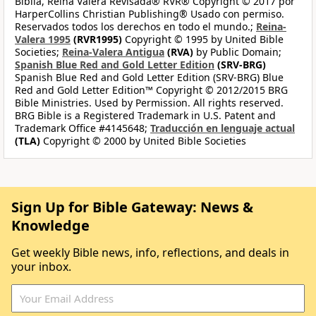
Biblia, Reina Valera Revisada® RVR® Copyright © 2017 por
HarperCollins Christian Publishing® Usado con permiso.
Reservados todos los derechos en todo el mundo.;
Reina-
Valera 1995
(RVR1995)
Copyright © 1995 by United Bible
Societies;
Reina-Valera Antigua
(RVA)
by Public Domain;
Spanish Blue Red and Gold Letter Edition
(SRV-BRG)
Spanish Blue Red and Gold Letter Edition (SRV-BRG) Blue
Red and Gold Letter Edition™ Copyright © 2012/2015 BRG
Bible Ministries. Used by Permission. All rights reserved.
BRG Bible is a Registered Trademark in U.S. Patent and
Trademark Office #4145648;
Traducción en lenguaje actual
(TLA)
Copyright © 2000 by United Bible Societies
Sign Up for Bible Gateway: News &
Knowledge
Get weekly Bible news, info, reflections, and deals in
your inbox.