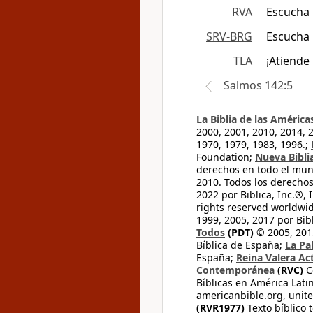
RVA
Escucha 
SRV-BRG
Escucha 
TLA
¡Atiende
Salmos 142:5
La Biblia de las América
2000, 2001, 2010, 2014, 
1970, 1979, 1983, 1996.;
Foundation;
Nueva Bibli
derechos en todo el mu
2010. Todos los derecho
2022 por Biblica, Inc.®,
rights reserved worldwid
1999, 2005, 2017 por Bib
Todos
(PDT)
© 2005, 2015
Bíblica de España;
La Pa
España;
Reina Valera Ac
Contemporánea
(RVC)
C
Bíblicas en América Lati
americanbible.org, unite
(RVR1977)
Texto bíblico 