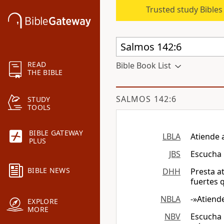
Trusted study Bible
READ
Bible Book List
THE BIBLE
SALMOS 142:6
STUDY
TOOLS
BIBLE GATEWAY
LBLA
Atiende 
PLUS
JBS
Escucha 
BIBLE NEWS
DHH
Presta a
fuertes 
NBLA
-»Atiend
EXPLORE
MORE
NBV
Escucha 