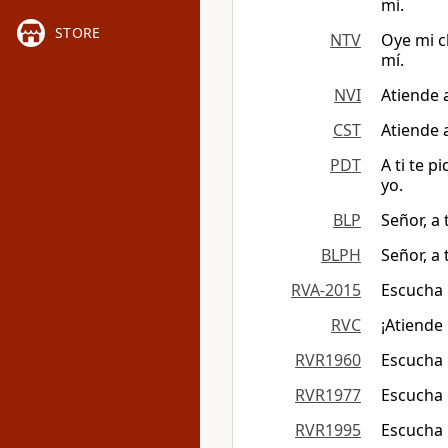
mí.
STORE
NTV
Oye mi c
mí.
NVI
Atiende 
CST
Atiende 
PDT
A ti te 
yo.
BLP
Señor, a 
BLPH
Señor, a 
RVA-2015
Escucha 
RVC
¡Atiende
RVR1960
Escucha 
RVR1977
Escucha 
RVR1995
Escucha 