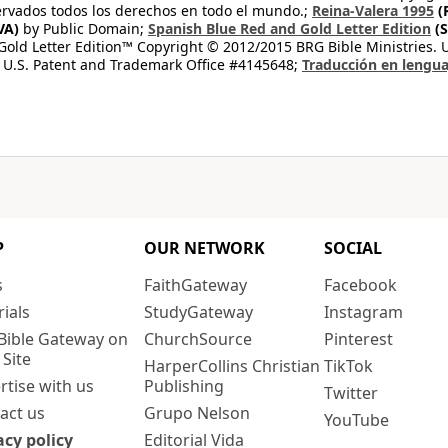
rvados todos los derechos en todo el mundo.;
Reina-Valera 1995
(
VA)
by Public Domain;
Spanish Blue Red and Gold Letter Edition
(S
old Letter Edition™ Copyright © 2012/2015 BRG Bible Ministries. Us
 U.S. Patent and Trademark Office #4145648;
Traducción en lengua
P
OUR NETWORK
SOCIAL
s
FaithGateway
Facebook
rials
StudyGateway
Instagram
Bible Gateway on
ChurchSource
Pinterest
 Site
HarperCollins Christian
TikTok
rtise with us
Publishing
Twitter
act us
Grupo Nelson
YouTube
acy policy
Editorial Vida