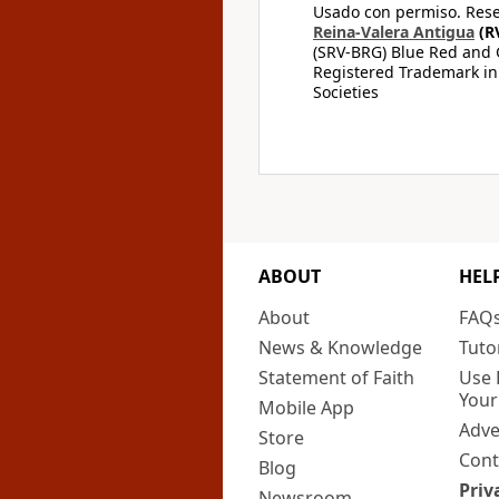
Usado con permiso. Rese
Reina-Valera Antigua
(R
(SRV-BRG) Blue Red and G
Registered Trademark in
Societies
ABOUT
HEL
About
FAQ
News & Knowledge
Tuto
Statement of Faith
Use 
Your
Mobile App
Adve
Store
Cont
Blog
Priv
Newsroom