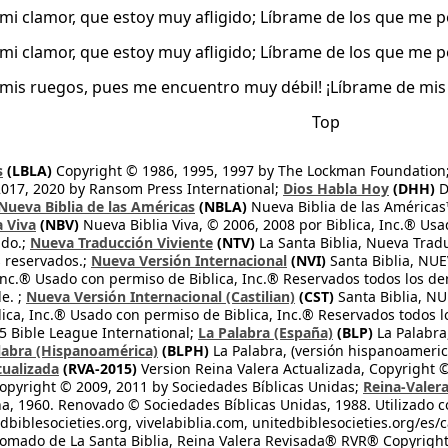
mi clamor, que estoy muy afligido; Líbrame de los que me 
mi clamor, que estoy muy afligido; Líbrame de los que me 
 mis ruegos, pues me encuentro muy débil! ¡Líbrame de mis
Top
s
(LBLA)
Copyright © 1986, 1995, 1997 by The Lockman Foundation
2017, 2020 by Ransom Press International;
Dios Habla Hoy
(DHH)
D
Nueva Biblia de las Américas
(NBLA)
Nueva Biblia de las América
a Viva
(NBV)
Nueva Biblia Viva, © 2006, 2008 por Biblica, Inc.® Usa
ndo.;
Nueva Traducción Viviente
(NTV)
La Santa Biblia, Nueva Trad
s reservados.;
Nueva Versión Internacional
(NVI)
Santa Biblia, N
 Inc.® Usado con permiso de Biblica, Inc.® Reservados todos los d
e. ;
Nueva Versión Internacional (Castilian)
(CST)
Santa Biblia, N
lica, Inc.® Usado con permiso de Biblica, Inc.® Reservados todos 
 Bible League International;
La Palabra (España)
(BLP)
La Palabra,
labra (Hispanoamérica)
(BLPH)
La Palabra, (versión hispanoameric
tualizada
(RVA-2015)
Version Reina Valera Actualizada, Copyright 
opyright © 2009, 2011 by Sociedades Bíblicas Unidas;
Reina-Valer
na, 1960. Renovado © Sociedades Bíblicas Unidas, 1988. Utilizado c
dbiblesocieties.org, vivelabiblia.com, unitedbiblesocieties.org/es/
tomado de La Santa Biblia, Reina Valera Revisada® RVR® Copyright