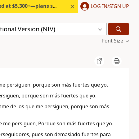
300+—plans start under $6/month.
LOG IN/SIGN UP
ional Version (NIV)
Font Size
 me persiguen, porque son más fuertes que yo.
ersiguen, porque son más fuertes que yo.
brame de los que me persiguen, porque son más
ue me persiguen, Porque son más fuertes que yo.
erseguidores, pues son demasiado fuertes para