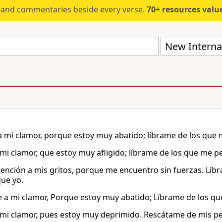
s and commentaries beside every verse.
70+ resources valued at $5,
New Internat
a mi clamor, porque estoy muy abatido; líbrame de los que
mi clamor, que estoy muy afligido; líbrame de los que me p
tención a mis gritos, porque me encuentro sin fuerzas. Lí
que yo.
e a mi clamor, Porque estoy muy abatido; Líbrame de los q
mi clamor, pues estoy muy deprimido. Rescátame de mis p