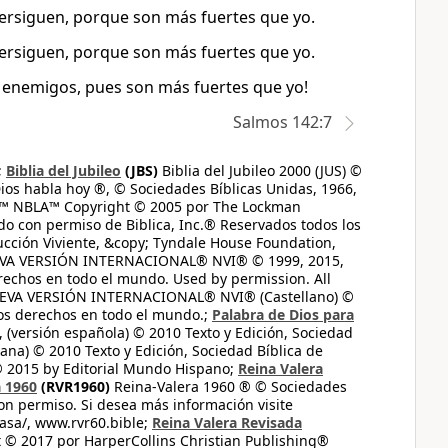
persiguen, porque son más fuertes que yo.
persiguen, porque son más fuertes que yo.
 enemigos, pues son más fuertes que yo!
Salmos 142:7
;
Biblia del Jubileo
(JBS)
Biblia del Jubileo 2000 (JUS) ©
ios habla hoy ®, © Sociedades Bíblicas Unidas, 1966,
s™ NBLA™ Copyright © 2005 por The Lockman
do con permiso de Biblica, Inc.® Reservados todos los
ucción Viviente, &copy; Tyndale House Foundation,
UEVA VERSIÓN INTERNACIONAL® NVI® © 1999, 2015,
erechos en todo el mundo. Used by permission. All
UEVA VERSIÓN INTERNACIONAL® NVI® (Castellano) ©
los derechos en todo el mundo.;
Palabra de Dios para
 (versión española) © 2010 Texto y Edición, Sociedad
ana) © 2010 Texto y Edición, Sociedad Bíblica de
© 2015 by Editorial Mundo Hispano;
Reina Valera
a 1960
(RVR1960)
Reina-Valera 1960 ® © Sociedades
on permiso. Si desea más información visite
casa/, www.rvr60.bible;
Reina Valera Revisada
 © 2017 por HarperCollins Christian Publishing®