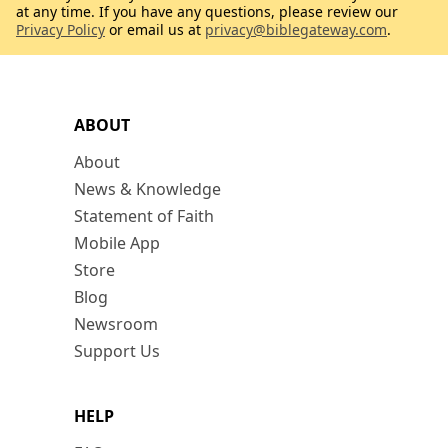
at any time. If you have any questions, please review our
Privacy Policy
or email us at
privacy@biblegateway.com
.
ABOUT
About
News & Knowledge
Statement of Faith
Mobile App
Store
Blog
Newsroom
Support Us
HELP