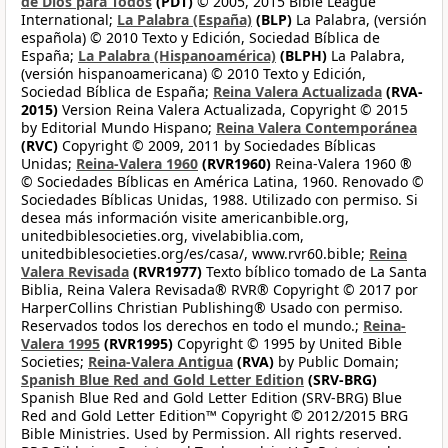
de Dios para Todos
(PDT)
© 2005, 2015 Bible League
International;
La Palabra (España)
(BLP)
La Palabra, (versión
española) © 2010 Texto y Edición, Sociedad Bíblica de
España;
La Palabra (Hispanoamérica)
(BLPH)
La Palabra,
(versión hispanoamericana) © 2010 Texto y Edición,
Sociedad Bíblica de España;
Reina Valera Actualizada
(RVA-
2015)
Version Reina Valera Actualizada, Copyright © 2015
by Editorial Mundo Hispano;
Reina Valera Contemporánea
(RVC)
Copyright © 2009, 2011 by Sociedades Bíblicas
Unidas;
Reina-Valera 1960
(RVR1960)
Reina-Valera 1960 ®
© Sociedades Bíblicas en América Latina, 1960. Renovado ©
Sociedades Bíblicas Unidas, 1988. Utilizado con permiso. Si
desea más información visite americanbible.org,
unitedbiblesocieties.org, vivelabiblia.com,
unitedbiblesocieties.org/es/casa/, www.rvr60.bible;
Reina
Valera Revisada
(RVR1977)
Texto bíblico tomado de La Santa
Biblia, Reina Valera Revisada® RVR® Copyright © 2017 por
HarperCollins Christian Publishing® Usado con permiso.
Reservados todos los derechos en todo el mundo.;
Reina-
Valera 1995
(RVR1995)
Copyright © 1995 by United Bible
Societies;
Reina-Valera Antigua
(RVA)
by Public Domain;
Spanish Blue Red and Gold Letter Edition
(SRV-BRG)
Spanish Blue Red and Gold Letter Edition (SRV-BRG) Blue
Red and Gold Letter Edition™ Copyright © 2012/2015 BRG
Bible Ministries. Used by Permission. All rights reserved.