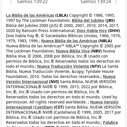
Salmos 139:22
Salmos 139:24
La Biblia de las Américas
(LBLA)
Copyright © 1986, 1995,
1997 by The Lockman Foundation;
Biblia del Jubileo
(JBS)
Biblia del Jubileo 2000 (JUS) © 2000, 2001, 2010, 2014, 2017,
2020 by Ransom Press International;
Dios Habla Hoy
(DHH)
Dios habla hoy ®, © Sociedades Bíblicas Unidas, 1966, 1970,
1979, 1983, 1996.;
Nueva Biblia de las Américas
(NBLA)
Nueva Biblia de las Américas™ NBLA™ Copyright © 2005 por
The Lockman Foundation;
Nueva Biblia Viva
(NBV)
Nueva
Biblia Viva, © 2006, 2008 por Biblica, Inc.® Usado con
permiso de Biblica, Inc.® Reservados todos los derechos en
todo el mundo.;
Nueva Traducción Viviente
(NTV)
La Santa
Biblia, Nueva Traducción Viviente, &copy; Tyndale House
Foundation, 2010. Todos los derechos reservados.;
Nueva
Versión Internacional
(NVI)
Santa Biblia, NUEVA VERSIÓN
INTERNACIONAL® NVI® © 1999, 2015, 2022 por Biblica,
Inc.®, Inc.® Usado con permiso de Biblica, Inc.®
Reservados todos los derechos en todo el mundo. Used by
permission. All rights reserved worldwide. ;
Nueva Versión
Internacional (Castilian)
(CST)
Santa Biblia, NUEVA VERSIÓN
INTERNACIONAL® NVI® (Castellano) © 1999, 2005, 2017 por
Biblica, Inc.® Usado con permiso de Biblica, Inc.®
Reservados todos los derechos en todo el mundo.;
Palabra