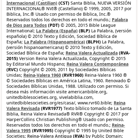
Internacional (Castilian)
(CST)
Santa Biblia, NUEVA VERSIÓN
INTERNACIONAL® NVI® (Castellano) © 1999, 2005, 2017 por
Biblica, Inc.® Usado con permiso de Biblica, Inc.®
Reservados todos los derechos en todo el mundo.;
Palabra
de Dios para Todos
(PDT)
© 2005, 2015 Bible League
International;
La Palabra (España)
(BLP)
La Palabra, (versión
española) © 2010 Texto y Edición, Sociedad Bíblica de
España;
La Palabra (Hispanoamérica)
(BLPH)
La Palabra,
(versión hispanoamericana) © 2010 Texto y Edición,
Sociedad Bíblica de España;
Reina Valera Actualizada
(RVA-
2015)
Version Reina Valera Actualizada, Copyright © 2015
by Editorial Mundo Hispano;
Reina Valera Contemporánea
(RVC)
Copyright © 2009, 2011 by Sociedades Bíblicas
Unidas;
Reina-Valera 1960
(RVR1960)
Reina-Valera 1960 ®
© Sociedades Bíblicas en América Latina, 1960. Renovado ©
Sociedades Bíblicas Unidas, 1988. Utilizado con permiso. Si
desea más información visite americanbible.org,
unitedbiblesocieties.org, vivelabiblia.com,
unitedbiblesocieties.org/es/casa/, www.rvr60.bible;
Reina
Valera Revisada
(RVR1977)
Texto bíblico tomado de La Santa
Biblia, Reina Valera Revisada® RVR® Copyright © 2017 por
HarperCollins Christian Publishing® Usado con permiso.
Reservados todos los derechos en todo el mundo.;
Reina-
Valera 1995
(RVR1995)
Copyright © 1995 by United Bible
Societies;
Reina-Valera Antigua
(RVA)
by Public Domain;