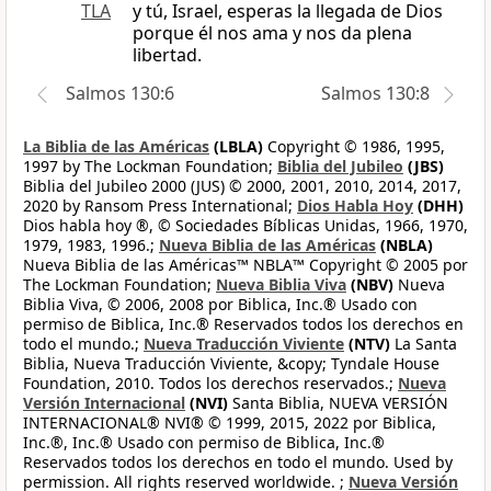
TLA
y tú, Israel, esperas la llegada de Dios
porque él nos ama y nos da plena
libertad.
Salmos 130:6
Salmos 130:8
La Biblia de las Américas
(LBLA)
Copyright © 1986, 1995,
1997 by The Lockman Foundation;
Biblia del Jubileo
(JBS)
Biblia del Jubileo 2000 (JUS) © 2000, 2001, 2010, 2014, 2017,
2020 by Ransom Press International;
Dios Habla Hoy
(DHH)
Dios habla hoy ®, © Sociedades Bíblicas Unidas, 1966, 1970,
1979, 1983, 1996.;
Nueva Biblia de las Américas
(NBLA)
Nueva Biblia de las Américas™ NBLA™ Copyright © 2005 por
The Lockman Foundation;
Nueva Biblia Viva
(NBV)
Nueva
Biblia Viva, © 2006, 2008 por Biblica, Inc.® Usado con
permiso de Biblica, Inc.® Reservados todos los derechos en
todo el mundo.;
Nueva Traducción Viviente
(NTV)
La Santa
Biblia, Nueva Traducción Viviente, &copy; Tyndale House
Foundation, 2010. Todos los derechos reservados.;
Nueva
Versión Internacional
(NVI)
Santa Biblia, NUEVA VERSIÓN
INTERNACIONAL® NVI® © 1999, 2015, 2022 por Biblica,
Inc.®, Inc.® Usado con permiso de Biblica, Inc.®
Reservados todos los derechos en todo el mundo. Used by
permission. All rights reserved worldwide. ;
Nueva Versión