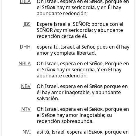
LBLA
Oh Israel, espera en el
Señor
, porque en
el
Señor
hay misericordia, y en Él hay
abundante redención;
JBS
Espere Israel al SEÑOR; porque con el
SEÑOR
hay
misericordia; y abundante
redención cerca de él.
DHH
espera tú, Israel, al Señor, pues en él hay
amor y completa libertad.
NBLA
Oh Israel, espera en el
Señor
, Porque en
el
Señor
hay misericordia, Y en Él hay
abundante redención;
NBV
Oh Israel, espera en el
Señor
porque en
él hay amor inagotable, y abundante
salvación.
NTV
Oh Israel, espera en el
Señor
, porque en
el
Señor
hay amor inagotable; su
redención sobreabunda.
NVI
así tú, Israel, espera al
Señor
, porque en