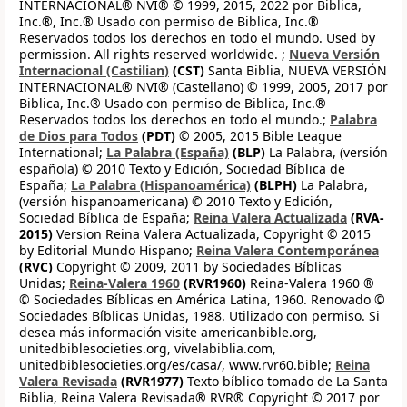
INTERNACIONAL® NVI® © 1999, 2015, 2022 por Biblica,
Inc.®, Inc.® Usado con permiso de Biblica, Inc.®
Reservados todos los derechos en todo el mundo. Used by
permission. All rights reserved worldwide. ;
Nueva Versión
Internacional (Castilian)
(CST)
Santa Biblia, NUEVA VERSIÓN
INTERNACIONAL® NVI® (Castellano) © 1999, 2005, 2017 por
Biblica, Inc.® Usado con permiso de Biblica, Inc.®
Reservados todos los derechos en todo el mundo.;
Palabra
de Dios para Todos
(PDT)
© 2005, 2015 Bible League
International;
La Palabra (España)
(BLP)
La Palabra, (versión
española) © 2010 Texto y Edición, Sociedad Bíblica de
España;
La Palabra (Hispanoamérica)
(BLPH)
La Palabra,
(versión hispanoamericana) © 2010 Texto y Edición,
Sociedad Bíblica de España;
Reina Valera Actualizada
(RVA-
2015)
Version Reina Valera Actualizada, Copyright © 2015
by Editorial Mundo Hispano;
Reina Valera Contemporánea
(RVC)
Copyright © 2009, 2011 by Sociedades Bíblicas
Unidas;
Reina-Valera 1960
(RVR1960)
Reina-Valera 1960 ®
© Sociedades Bíblicas en América Latina, 1960. Renovado ©
Sociedades Bíblicas Unidas, 1988. Utilizado con permiso. Si
desea más información visite americanbible.org,
unitedbiblesocieties.org, vivelabiblia.com,
unitedbiblesocieties.org/es/casa/, www.rvr60.bible;
Reina
Valera Revisada
(RVR1977)
Texto bíblico tomado de La Santa
Biblia, Reina Valera Revisada® RVR® Copyright © 2017 por