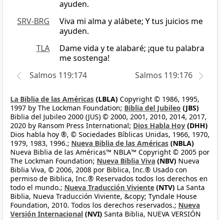
ayuden.
SRV-BRG
Viva mi alma y alábete; Y tus juicios me
ayuden.
TLA
Dame vida y te alabaré; ¡que tu palabra
me sostenga!
Salmos 119:174
Salmos 119:176
La Biblia de las Américas
(LBLA)
Copyright © 1986, 1995,
1997 by The Lockman Foundation;
Biblia del Jubileo
(JBS)
Biblia del Jubileo 2000 (JUS) © 2000, 2001, 2010, 2014, 2017,
2020 by Ransom Press International;
Dios Habla Hoy
(DHH)
Dios habla hoy ®, © Sociedades Bíblicas Unidas, 1966, 1970,
1979, 1983, 1996.;
Nueva Biblia de las Américas
(NBLA)
Nueva Biblia de las Américas™ NBLA™ Copyright © 2005 por
The Lockman Foundation;
Nueva Biblia Viva
(NBV)
Nueva
Biblia Viva, © 2006, 2008 por Biblica, Inc.® Usado con
permiso de Biblica, Inc.® Reservados todos los derechos en
todo el mundo.;
Nueva Traducción Viviente
(NTV)
La Santa
Biblia, Nueva Traducción Viviente, &copy; Tyndale House
Foundation, 2010. Todos los derechos reservados.;
Nueva
Versión Internacional
(NVI)
Santa Biblia, NUEVA VERSIÓN