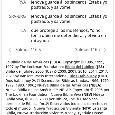
RVA
Jehová guarda á los sinceros: Estaba yo
postrado, y salvóme.
SRV-BRG
Jehová guarda á los sinceros: Estaba yo
postrado, y salvóme.
TLA
que protege a los indefensos. Yo no
tenía quien me defendiera, y él vino en
mi ayuda.
Salmos 116:5
Salmos 116:7
La Biblia de las Américas
(LBLA)
Copyright © 1986, 1995,
1997 by The Lockman Foundation;
Biblia del Jubileo
(JBS)
Biblia del Jubileo 2000 (JUS) © 2000, 2001, 2010, 2014, 2017,
2020 by Ransom Press International;
Dios Habla Hoy
(DHH)
Dios habla hoy ®, © Sociedades Bíblicas Unidas, 1966, 1970,
1979, 1983, 1996.;
Nueva Biblia de las Américas
(NBLA)
Nueva Biblia de las Américas™ NBLA™ Copyright © 2005 por
The Lockman Foundation;
Nueva Biblia Viva
(NBV)
Nueva
Biblia Viva, © 2006, 2008 por Biblica, Inc.® Usado con
permiso de Biblica, Inc.® Reservados todos los derechos en
todo el mundo.;
Nueva Traducción Viviente
(NTV)
La Santa
Biblia, Nueva Traducción Viviente, &copy; Tyndale House