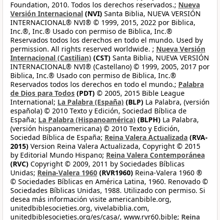
Foundation, 2010. Todos los derechos reservados.;
Nueva
Versión Internacional
(NVI)
Santa Biblia, NUEVA VERSIÓN
INTERNACIONAL® NVI® © 1999, 2015, 2022 por Biblica,
Inc.®, Inc.® Usado con permiso de Biblica, Inc.®
Reservados todos los derechos en todo el mundo. Used by
permission. All rights reserved worldwide. ;
Nueva Versión
Internacional (Castilian)
(CST)
Santa Biblia, NUEVA VERSIÓN
INTERNACIONAL® NVI® (Castellano) © 1999, 2005, 2017 por
Biblica, Inc.® Usado con permiso de Biblica, Inc.®
Reservados todos los derechos en todo el mundo.;
Palabra
de Dios para Todos
(PDT)
© 2005, 2015 Bible League
International;
La Palabra (España)
(BLP)
La Palabra, (versión
española) © 2010 Texto y Edición, Sociedad Bíblica de
España;
La Palabra (Hispanoamérica)
(BLPH)
La Palabra,
(versión hispanoamericana) © 2010 Texto y Edición,
Sociedad Bíblica de España;
Reina Valera Actualizada
(RVA-
2015)
Version Reina Valera Actualizada, Copyright © 2015
by Editorial Mundo Hispano;
Reina Valera Contemporánea
(RVC)
Copyright © 2009, 2011 by Sociedades Bíblicas
Unidas;
Reina-Valera 1960
(RVR1960)
Reina-Valera 1960 ®
© Sociedades Bíblicas en América Latina, 1960. Renovado ©
Sociedades Bíblicas Unidas, 1988. Utilizado con permiso. Si
desea más información visite americanbible.org,
unitedbiblesocieties.org, vivelabiblia.com,
unitedbiblesocieties.org/es/casa/, www.rvr60.bible;
Reina