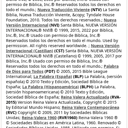
permiso de Biblica, Inc.® Reservados todos los derechos en
todo el mundo.;
Nueva Traducción Viviente
(NTV)
La Santa
Biblia, Nueva Traducción Viviente, &copy; Tyndale House
Foundation, 2010. Todos los derechos reservados.;
Nueva
Versión Internacional
(NVI)
Santa Biblia, NUEVA VERSIÓN
INTERNACIONAL® NVI® © 1999, 2015, 2022 por Biblica,
Inc.®, Inc.® Usado con permiso de Biblica, Inc.®
Reservados todos los derechos en todo el mundo. Used by
permission. All rights reserved worldwide. ;
Nueva Versión
Internacional (Castilian)
(CST)
Santa Biblia, NUEVA VERSIÓN
INTERNACIONAL® NVI® (Castellano) © 1999, 2005, 2017 por
Biblica, Inc.® Usado con permiso de Biblica, Inc.®
Reservados todos los derechos en todo el mundo.;
Palabra
de Dios para Todos
(PDT)
© 2005, 2015 Bible League
International;
La Palabra (España)
(BLP)
La Palabra, (versión
española) © 2010 Texto y Edición, Sociedad Bíblica de
España;
La Palabra (Hispanoamérica)
(BLPH)
La Palabra,
(versión hispanoamericana) © 2010 Texto y Edición,
Sociedad Bíblica de España;
Reina Valera Actualizada
(RVA-
2015)
Version Reina Valera Actualizada, Copyright © 2015
by Editorial Mundo Hispano;
Reina Valera Contemporánea
(RVC)
Copyright © 2009, 2011 by Sociedades Bíblicas
Unidas;
Reina-Valera 1960
(RVR1960)
Reina-Valera 1960 ®
© Sociedades Bíblicas en América Latina, 1960. Renovado ©
Sociedades Bíblicas Unidas, 1988. Utilizado con permiso. Si