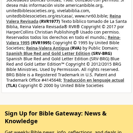
desea más información visite americanbible.org,
unitedbiblesocieties.org, vivelabiblia.com,
unitedbiblesocieties.org/es/casa/, www.rvr60.bible;
Reina
Valera Revisada
(RVR1977)
Texto bíblico tomado de La Santa
Biblia, Reina Valera Revisada® RVR® Copyright © 2017 por
HarperCollins Christian Publishing® Usado con permiso.
Reservados todos los derechos en todo el mundo.;
Reina-
Valera 1995
(RVR1995)
Copyright © 1995 by United Bible
Societies;
Reina-Valera Antigua
(RVA)
by Public Domain;
Spanish Blue Red and Gold Letter Edition
(SRV-BRG)
Spanish Blue Red and Gold Letter Edition (SRV-BRG) Blue
Red and Gold Letter Edition™ Copyright © 2012/2015 BRG
Bible Ministries. Used by Permission. All rights reserved.
BRG Bible is a Registered Trademark in U.S. Patent and
Trademark Office #4145648;
Traducción en lenguaje actual
(TLA)
Copyright © 2000 by United Bible Societies
Sign Up for Bible Gateway: News &
Knowledge
Get weekly Bible news, info, reflections, and deals in