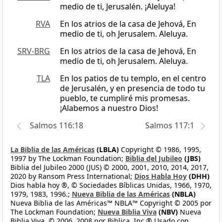
medio de ti, Jerusalén. ¡Aleluya!
RVA
En los atrios de la casa de Jehová, En
medio de ti, oh Jerusalem. Aleluya.
SRV-BRG
En los atrios de la casa de Jehová, En
medio de ti, oh Jerusalem. Aleluya.
TLA
En los patios de tu templo, en el centro
de Jerusalén, y en presencia de todo tu
pueblo, te cumpliré mis promesas.
¡Alabemos a nuestro Dios!
Salmos 116:18
Salmos 117:1
La Biblia de las Américas
(LBLA)
Copyright © 1986, 1995,
1997 by The Lockman Foundation;
Biblia del Jubileo
(JBS)
Biblia del Jubileo 2000 (JUS) © 2000, 2001, 2010, 2014, 2017,
2020 by Ransom Press International;
Dios Habla Hoy
(DHH)
Dios habla hoy ®, © Sociedades Bíblicas Unidas, 1966, 1970,
1979, 1983, 1996.;
Nueva Biblia de las Américas
(NBLA)
Nueva Biblia de las Américas™ NBLA™ Copyright © 2005 por
The Lockman Foundation;
Nueva Biblia Viva
(NBV)
Nueva
Biblia Viva, © 2006, 2008 por Biblica, Inc.® Usado con