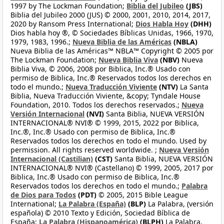
1997 by The Lockman Foundation;
Biblia del Jubileo
(JBS)
Biblia del Jubileo 2000 (JUS) © 2000, 2001, 2010, 2014, 2017,
2020 by Ransom Press International;
Dios Habla Hoy
(DHH)
Dios habla hoy ®, © Sociedades Bíblicas Unidas, 1966, 1970,
1979, 1983, 1996.;
Nueva Biblia de las Américas
(NBLA)
Nueva Biblia de las Américas™ NBLA™ Copyright © 2005 por
The Lockman Foundation;
Nueva Biblia Viva
(NBV)
Nueva
Biblia Viva, © 2006, 2008 por Biblica, Inc.® Usado con
permiso de Biblica, Inc.® Reservados todos los derechos en
todo el mundo.;
Nueva Traducción Viviente
(NTV)
La Santa
Biblia, Nueva Traducción Viviente, &copy; Tyndale House
Foundation, 2010. Todos los derechos reservados.;
Nueva
Versión Internacional
(NVI)
Santa Biblia, NUEVA VERSIÓN
INTERNACIONAL® NVI® © 1999, 2015, 2022 por Biblica,
Inc.®, Inc.® Usado con permiso de Biblica, Inc.®
Reservados todos los derechos en todo el mundo. Used by
permission. All rights reserved worldwide. ;
Nueva Versión
Internacional (Castilian)
(CST)
Santa Biblia, NUEVA VERSIÓN
INTERNACIONAL® NVI® (Castellano) © 1999, 2005, 2017 por
Biblica, Inc.® Usado con permiso de Biblica, Inc.®
Reservados todos los derechos en todo el mundo.;
Palabra
de Dios para Todos
(PDT)
© 2005, 2015 Bible League
International;
La Palabra (España)
(BLP)
La Palabra, (versión
española) © 2010 Texto y Edición, Sociedad Bíblica de
España;
La Palabra (Hispanoamérica)
(BLPH)
La Palabra,