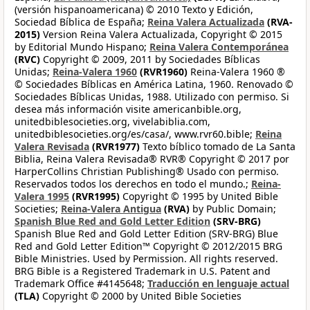
(versión hispanoamericana) © 2010 Texto y Edición,
Sociedad Bíblica de España;
Reina Valera Actualizada
(RVA-
2015)
Version Reina Valera Actualizada, Copyright © 2015
by Editorial Mundo Hispano;
Reina Valera Contemporánea
(RVC)
Copyright © 2009, 2011 by Sociedades Bíblicas
Unidas;
Reina-Valera 1960
(RVR1960)
Reina-Valera 1960 ®
© Sociedades Bíblicas en América Latina, 1960. Renovado ©
Sociedades Bíblicas Unidas, 1988. Utilizado con permiso. Si
desea más información visite americanbible.org,
unitedbiblesocieties.org, vivelabiblia.com,
unitedbiblesocieties.org/es/casa/, www.rvr60.bible;
Reina
Valera Revisada
(RVR1977)
Texto bíblico tomado de La Santa
Biblia, Reina Valera Revisada® RVR® Copyright © 2017 por
HarperCollins Christian Publishing® Usado con permiso.
Reservados todos los derechos en todo el mundo.;
Reina-
Valera 1995
(RVR1995)
Copyright © 1995 by United Bible
Societies;
Reina-Valera Antigua
(RVA)
by Public Domain;
Spanish Blue Red and Gold Letter Edition
(SRV-BRG)
Spanish Blue Red and Gold Letter Edition (SRV-BRG) Blue
Red and Gold Letter Edition™ Copyright © 2012/2015 BRG
Bible Ministries. Used by Permission. All rights reserved.
BRG Bible is a Registered Trademark in U.S. Patent and
Trademark Office #4145648;
Traducción en lenguaje actual
(TLA)
Copyright © 2000 by United Bible Societies