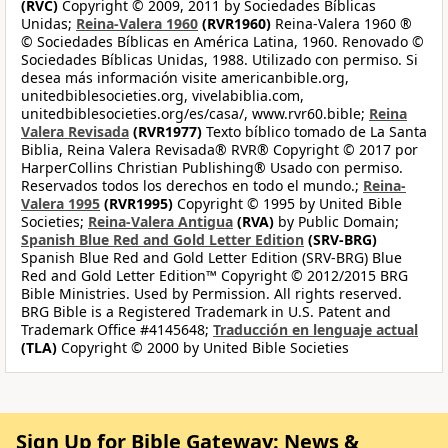
(RVC)
Copyright © 2009, 2011 by Sociedades Bíblicas
Unidas;
Reina-Valera 1960
(RVR1960)
Reina-Valera 1960 ®
© Sociedades Bíblicas en América Latina, 1960. Renovado ©
Sociedades Bíblicas Unidas, 1988. Utilizado con permiso. Si
desea más información visite americanbible.org,
unitedbiblesocieties.org, vivelabiblia.com,
unitedbiblesocieties.org/es/casa/, www.rvr60.bible;
Reina
Valera Revisada
(RVR1977)
Texto bíblico tomado de La Santa
Biblia, Reina Valera Revisada® RVR® Copyright © 2017 por
HarperCollins Christian Publishing® Usado con permiso.
Reservados todos los derechos en todo el mundo.;
Reina-
Valera 1995
(RVR1995)
Copyright © 1995 by United Bible
Societies;
Reina-Valera Antigua
(RVA)
by Public Domain;
Spanish Blue Red and Gold Letter Edition
(SRV-BRG)
Spanish Blue Red and Gold Letter Edition (SRV-BRG) Blue
Red and Gold Letter Edition™ Copyright © 2012/2015 BRG
Bible Ministries. Used by Permission. All rights reserved.
BRG Bible is a Registered Trademark in U.S. Patent and
Trademark Office #4145648;
Traducción en lenguaje actual
(TLA)
Copyright © 2000 by United Bible Societies
Sign Up for Bible Gateway: News &