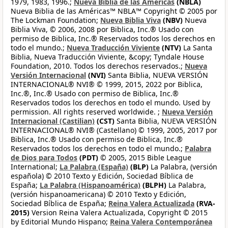
1979, 1983, 1996.;
Nueva Biblia de las Américas
(NBLA)
Nueva Biblia de las Américas™ NBLA™ Copyright © 2005 por
The Lockman Foundation;
Nueva Biblia Viva
(NBV)
Nueva
Biblia Viva, © 2006, 2008 por Biblica, Inc.® Usado con
permiso de Biblica, Inc.® Reservados todos los derechos en
todo el mundo.;
Nueva Traducción Viviente
(NTV)
La Santa
Biblia, Nueva Traducción Viviente, &copy; Tyndale House
Foundation, 2010. Todos los derechos reservados.;
Nueva
Versión Internacional
(NVI)
Santa Biblia, NUEVA VERSIÓN
INTERNACIONAL® NVI® © 1999, 2015, 2022 por Biblica,
Inc.®, Inc.® Usado con permiso de Biblica, Inc.®
Reservados todos los derechos en todo el mundo. Used by
permission. All rights reserved worldwide. ;
Nueva Versión
Internacional (Castilian)
(CST)
Santa Biblia, NUEVA VERSIÓN
INTERNACIONAL® NVI® (Castellano) © 1999, 2005, 2017 por
Biblica, Inc.® Usado con permiso de Biblica, Inc.®
Reservados todos los derechos en todo el mundo.;
Palabra
de Dios para Todos
(PDT)
© 2005, 2015 Bible League
International;
La Palabra (España)
(BLP)
La Palabra, (versión
española) © 2010 Texto y Edición, Sociedad Bíblica de
España;
La Palabra (Hispanoamérica)
(BLPH)
La Palabra,
(versión hispanoamericana) © 2010 Texto y Edición,
Sociedad Bíblica de España;
Reina Valera Actualizada
(RVA-
2015)
Version Reina Valera Actualizada, Copyright © 2015
by Editorial Mundo Hispano;
Reina Valera Contemporánea