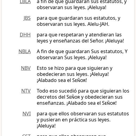
LBLA
a fin de que guardaran sus estatutos, y
observaran sus leyes. ¡Aleluya!
JBS
para que guardaran sus estatutos, y
observaran sus leyes. Alelu-JAH.
DHH
para que respetaran y atendieran las
leyes y enseñanzas del Señor. ¡Aleluya!
NBLA
A fin de que guardaran Sus estatutos, Y
observaran Sus leyes. ¡Aleluya!
NBV
Esto se hizo para que siguieran y
obedecieran sus leyes. ¡Aleluya!
¡Alabado sea el
Señor
!
NTV
Todo eso sucedió para que siguieran los
decretos del
Señor
y obedecieran sus
enseñanzas. ¡Alabado sea el
Señor
!
NVI
para que ellos observaran sus estatutos
y pusieran en práctica sus leyes.
¡Aleluya!