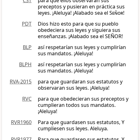
CST
para que ellos observaran sus
preceptos y pusieran en práctica sus
leyes. ¡Aleluya! ¡Alabado sea el
Señor
!
PDT
Dios hizo esto para que su pueblo
obedeciera sus leyes y siguiera sus
enseñanzas. ¡Alabado sea el SEÑOR!
BLP
así respetarían sus leyes y cumplirían
sus mandatos. ¡Aleluya!
BLPH
así respetarían sus leyes y cumplirían
sus mandatos. ¡Aleluya!
RVA-2015
para que guardaran sus estatutos y
observaran sus leyes. ¡Aleluya!
RVC
para que obedecieran sus preceptos y
cumplieran todos sus mandatos.
¡Aleluya!
RVR1960
Para que guardasen sus estatutos, Y
cumpliesen sus leyes. Aleluya.
RVR1977
Para que guardasen sus estatutos, Y