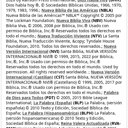
Dios habla hoy ®, © Sociedades Bíblicas Unidas, 1966, 1970,
1979, 1983, 1996.;
Nueva Biblia de las Américas
(NBLA)
Nueva Biblia de las Américas™ NBLA™ Copyright © 2005 por
The Lockman Foundation;
Nueva Biblia Viva
(NBV)
Nueva
Biblia Viva, © 2006, 2008 por Biblica, Inc.® Usado con
permiso de Biblica, Inc.® Reservados todos los derechos en
todo el mundo.;
Nueva Traducción Viviente
(NTV)
La Santa
Biblia, Nueva Traducción Viviente, &copy; Tyndale House
Foundation, 2010. Todos los derechos reservados.;
Nueva
Versión Internacional
(NVI)
Santa Biblia, NUEVA VERSIÓN
INTERNACIONAL® NVI® © 1999, 2015, 2022 por Biblica,
Inc.®, Inc.® Usado con permiso de Biblica, Inc.®
Reservados todos los derechos en todo el mundo. Used by
permission. All rights reserved worldwide. ;
Nueva Versión
Internacional (Castilian)
(CST)
Santa Biblia, NUEVA VERSIÓN
INTERNACIONAL® NVI® (Castellano) © 1999, 2005, 2017 por
Biblica, Inc.® Usado con permiso de Biblica, Inc.®
Reservados todos los derechos en todo el mundo.;
Palabra
de Dios para Todos
(PDT)
© 2005, 2015 Bible League
International;
La Palabra (España)
(BLP)
La Palabra, (versión
española) © 2010 Texto y Edición, Sociedad Bíblica de
España;
La Palabra (Hispanoamérica)
(BLPH)
La Palabra,
(versión hispanoamericana) © 2010 Texto y Edición,
Sociedad Bíblica de España;
Reina Valera Actualizada
(RVA-