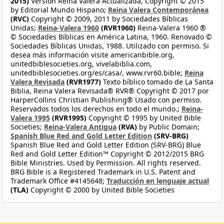
2015)
Version Reina Valera Actualizada, Copyright © 2015
by Editorial Mundo Hispano;
Reina Valera Contemporánea
(RVC)
Copyright © 2009, 2011 by Sociedades Bíblicas
Unidas;
Reina-Valera 1960
(RVR1960)
Reina-Valera 1960 ®
© Sociedades Bíblicas en América Latina, 1960. Renovado ©
Sociedades Bíblicas Unidas, 1988. Utilizado con permiso. Si
desea más información visite americanbible.org,
unitedbiblesocieties.org, vivelabiblia.com,
unitedbiblesocieties.org/es/casa/, www.rvr60.bible;
Reina
Valera Revisada
(RVR1977)
Texto bíblico tomado de La Santa
Biblia, Reina Valera Revisada® RVR® Copyright © 2017 por
HarperCollins Christian Publishing® Usado con permiso.
Reservados todos los derechos en todo el mundo.;
Reina-
Valera 1995
(RVR1995)
Copyright © 1995 by United Bible
Societies;
Reina-Valera Antigua
(RVA)
by Public Domain;
Spanish Blue Red and Gold Letter Edition
(SRV-BRG)
Spanish Blue Red and Gold Letter Edition (SRV-BRG) Blue
Red and Gold Letter Edition™ Copyright © 2012/2015 BRG
Bible Ministries. Used by Permission. All rights reserved.
BRG Bible is a Registered Trademark in U.S. Patent and
Trademark Office #4145648;
Traducción en lenguaje actual
(TLA)
Copyright © 2000 by United Bible Societies