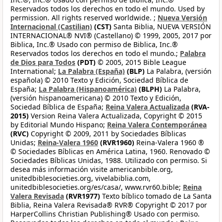
Reservados todos los derechos en todo el mundo. Used by
permission. All rights reserved worldwide. ;
Nueva Versión
Internacional (Castilian)
(CST)
Santa Biblia, NUEVA VERSIÓN
INTERNACIONAL® NVI® (Castellano) © 1999, 2005, 2017 por
Biblica, Inc.® Usado con permiso de Biblica, Inc.®
Reservados todos los derechos en todo el mundo.;
Palabra
de Dios para Todos
(PDT)
© 2005, 2015 Bible League
International;
La Palabra (España)
(BLP)
La Palabra, (versión
española) © 2010 Texto y Edición, Sociedad Bíblica de
España;
La Palabra (Hispanoamérica)
(BLPH)
La Palabra,
(versión hispanoamericana) © 2010 Texto y Edición,
Sociedad Bíblica de España;
Reina Valera Actualizada
(RVA-
2015)
Version Reina Valera Actualizada, Copyright © 2015
by Editorial Mundo Hispano;
Reina Valera Contemporánea
(RVC)
Copyright © 2009, 2011 by Sociedades Bíblicas
Unidas;
Reina-Valera 1960
(RVR1960)
Reina-Valera 1960 ®
© Sociedades Bíblicas en América Latina, 1960. Renovado ©
Sociedades Bíblicas Unidas, 1988. Utilizado con permiso. Si
desea más información visite americanbible.org,
unitedbiblesocieties.org, vivelabiblia.com,
unitedbiblesocieties.org/es/casa/, www.rvr60.bible;
Reina
Valera Revisada
(RVR1977)
Texto bíblico tomado de La Santa
Biblia, Reina Valera Revisada® RVR® Copyright © 2017 por
HarperCollins Christian Publishing® Usado con permiso.