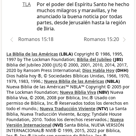
TLA
Por el poder del Espíritu Santo he hecho
muchos milagros y maravillas, y he
anunciado la buena noticia por todas
partes, desde Jerusalén hasta la región
de Iliria.
Romanos 15:18
Romanos 15:20
La Biblia de las Américas
(LBLA)
Copyright © 1986, 1995,
1997 by The Lockman Foundation;
Biblia del Jubileo
(JBS)
Biblia del Jubileo 2000 (JUS) © 2000, 2001, 2010, 2014, 2017,
2020 by Ransom Press International;
Dios Habla Hoy
(DHH)
Dios habla hoy ®, © Sociedades Bíblicas Unidas, 1966, 1970,
1979, 1983, 1996.;
Nueva Biblia de las Américas
(NBLA)
Nueva Biblia de las Américas™ NBLA™ Copyright © 2005 por
The Lockman Foundation;
Nueva Biblia Viva
(NBV)
Nueva
Biblia Viva, © 2006, 2008 por Biblica, Inc.® Usado con
permiso de Biblica, Inc.® Reservados todos los derechos en
todo el mundo.;
Nueva Traducción Viviente
(NTV)
La Santa
Biblia, Nueva Traducción Viviente, &copy; Tyndale House
Foundation, 2010. Todos los derechos reservados.;
Nueva
Versión Internacional
(NVI)
Santa Biblia, NUEVA VERSIÓN
INTERNACIONAL® NVI® © 1999, 2015, 2022 por Biblica,
Inc.®, Inc.® Usado con permiso de Biblica, Inc.®