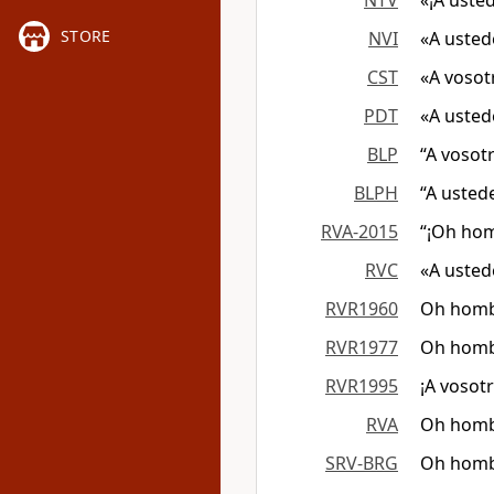
NTV
«¡A uste
STORE
NVI
«A usted
CST
«A vosot
PDT
«A usted
BLP
“A vosot
BLPH
“A usted
RVA-2015
“¡Oh hom
RVC
«A ustede
RVR1960
Oh hombr
RVR1977
Oh hombr
RVR1995
¡A vosotr
RVA
Oh hombr
SRV-BRG
Oh hombr