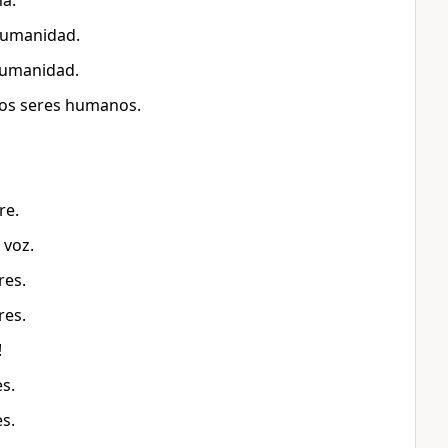
na.
 humanidad.
 humanidad.
 los seres humanos.
re.
 voz.
res.
res.
!
s.
s.