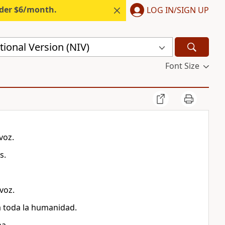
nder $6/month.
LOG IN/SIGN UP
ional Version (NIV)
Font Size
voz.
s.
voz.
a toda la humanidad.