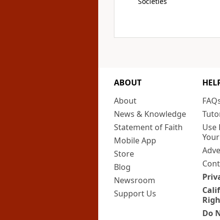
Societies
ABOUT
HEL
About
FAQ
News & Knowledge
Tuto
Statement of Faith
Use 
Your
Mobile App
Adve
Store
Cont
Blog
Priv
Newsroom
Cali
Support Us
Righ
Do N