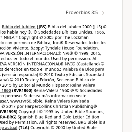
Proverbios 8:5
;
Biblia del Jubileo
(JBS)
Biblia del Jubileo 2000 (JUS) ©
ios habla hoy ®, © Sociedades Bíblicas Unidas, 1966,
s™ NBLA™ Copyright © 2005 por The Lockman
do con permiso de Biblica, Inc.® Reservados todos los
ucción Viviente, &copy; Tyndale House Foundation,
UEVA VERSIÓN INTERNACIONAL® NVI® © 1999, 2015,
erechos en todo el mundo. Used by permission. All
UEVA VERSIÓN INTERNACIONAL® NVI® (Castellano) ©
los derechos en todo el mundo.;
Palabra de Dios para
 (versión española) © 2010 Texto y Edición, Sociedad
ana) © 2010 Texto y Edición, Sociedad Bíblica de
© 2015 by Editorial Mundo Hispano;
Reina Valera
a 1960
(RVR1960)
Reina-Valera 1960 ® © Sociedades
on permiso. Si desea más información visite
casa/, www.rvr60.bible;
Reina Valera Revisada
 © 2017 por HarperCollins Christian Publishing®
RVR1995)
Copyright © 1995 by United Bible Societies;
RV-BRG)
Spanish Blue Red and Gold Letter Edition
ed by Permission. All rights reserved. BRG Bible is a
je actual
(TLA)
Copyright © 2000 by United Bible