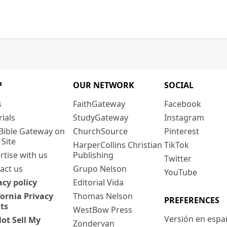
P
OUR NETWORK
SOCIAL
s
FaithGateway
Facebook
rials
StudyGateway
Instagram
Bible Gateway on
ChurchSource
Pinterest
 Site
HarperCollins Christian
TikTok
rtise with us
Publishing
Twitter
act us
Grupo Nelson
YouTube
acy policy
Editorial Vida
fornia Privacy
Thomas Nelson
PREFERENCES
ts
WestBow Press
Versión en espa
ot Sell My
Zondervan