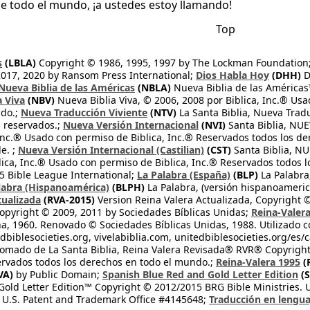
e todo el mundo, ¡a ustedes estoy llamando!
Top
s
(LBLA)
Copyright © 1986, 1995, 1997 by The Lockman Foundation
2017, 2020 by Ransom Press International;
Dios Habla Hoy
(DHH)
D
Nueva Biblia de las Américas
(NBLA)
Nueva Biblia de las América
a Viva
(NBV)
Nueva Biblia Viva, © 2006, 2008 por Biblica, Inc.® Usa
ndo.;
Nueva Traducción Viviente
(NTV)
La Santa Biblia, Nueva Trad
s reservados.;
Nueva Versión Internacional
(NVI)
Santa Biblia, N
 Inc.® Usado con permiso de Biblica, Inc.® Reservados todos los d
e. ;
Nueva Versión Internacional (Castilian)
(CST)
Santa Biblia, N
lica, Inc.® Usado con permiso de Biblica, Inc.® Reservados todos 
 Bible League International;
La Palabra (España)
(BLP)
La Palabra,
labra (Hispanoamérica)
(BLPH)
La Palabra, (versión hispanoameric
tualizada
(RVA-2015)
Version Reina Valera Actualizada, Copyright 
opyright © 2009, 2011 by Sociedades Bíblicas Unidas;
Reina-Valer
na, 1960. Renovado © Sociedades Bíblicas Unidas, 1988. Utilizado c
dbiblesocieties.org, vivelabiblia.com, unitedbiblesocieties.org/es/
tomado de La Santa Biblia, Reina Valera Revisada® RVR® Copyright
rvados todos los derechos en todo el mundo.;
Reina-Valera 1995
(
VA)
by Public Domain;
Spanish Blue Red and Gold Letter Edition
(S
old Letter Edition™ Copyright © 2012/2015 BRG Bible Ministries. Us
 U.S. Patent and Trademark Office #4145648;
Traducción en lengua