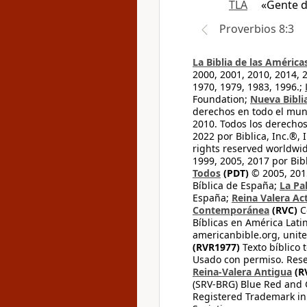
TLA
«Gente d
Proverbios 8:3
La Biblia de las América
2000, 2001, 2010, 2014, 
1970, 1979, 1983, 1996.;
Foundation;
Nueva Bibli
derechos en todo el mu
2010. Todos los derecho
2022 por Biblica, Inc.®,
rights reserved worldwid
1999, 2005, 2017 por Bib
Todos
(PDT)
© 2005, 2015
Bíblica de España;
La Pa
España;
Reina Valera Ac
Contemporánea
(RVC)
C
Bíblicas en América Lati
americanbible.org, unite
(RVR1977)
Texto bíblico 
Usado con permiso. Rese
Reina-Valera Antigua
(R
(SRV-BRG) Blue Red and G
Registered Trademark in