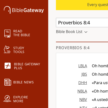
Every quest
READ
Bible Book List
THE BIBLE
PROVERBIOS 8:4
STUDY
TOOLS
BIBLE GATEWAY
LBLA
Oh hombr
PLUS
JBS
Oh hombr
BIBLE NEWS
DHH
«Para us
NBLA
«Oh homb
EXPLORE
NBV
«A usted
MORE