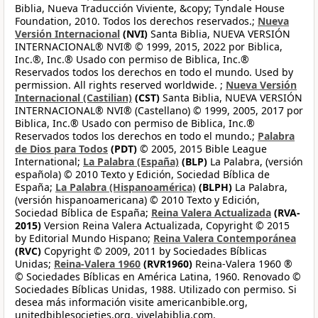
Biblia, Nueva Traducción Viviente, &copy; Tyndale House
Foundation, 2010. Todos los derechos reservados.;
Nueva
Versión Internacional
(NVI)
Santa Biblia, NUEVA VERSIÓN
INTERNACIONAL® NVI® © 1999, 2015, 2022 por Biblica,
Inc.®, Inc.® Usado con permiso de Biblica, Inc.®
Reservados todos los derechos en todo el mundo. Used by
permission. All rights reserved worldwide. ;
Nueva Versión
Internacional (Castilian)
(CST)
Santa Biblia, NUEVA VERSIÓN
INTERNACIONAL® NVI® (Castellano) © 1999, 2005, 2017 por
Biblica, Inc.® Usado con permiso de Biblica, Inc.®
Reservados todos los derechos en todo el mundo.;
Palabra
de Dios para Todos
(PDT)
© 2005, 2015 Bible League
International;
La Palabra (España)
(BLP)
La Palabra, (versión
española) © 2010 Texto y Edición, Sociedad Bíblica de
España;
La Palabra (Hispanoamérica)
(BLPH)
La Palabra,
(versión hispanoamericana) © 2010 Texto y Edición,
Sociedad Bíblica de España;
Reina Valera Actualizada
(RVA-
2015)
Version Reina Valera Actualizada, Copyright © 2015
by Editorial Mundo Hispano;
Reina Valera Contemporánea
(RVC)
Copyright © 2009, 2011 by Sociedades Bíblicas
Unidas;
Reina-Valera 1960
(RVR1960)
Reina-Valera 1960 ®
© Sociedades Bíblicas en América Latina, 1960. Renovado ©
Sociedades Bíblicas Unidas, 1988. Utilizado con permiso. Si
desea más información visite americanbible.org,
unitedbiblesocieties.org, vivelabiblia.com,