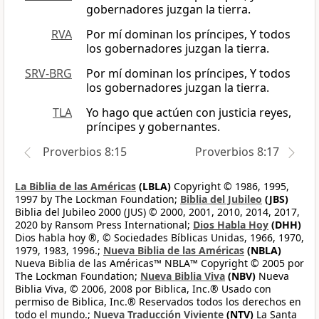
gobernadores juzgan la tierra.
RVA
Por mí dominan los príncipes, Y todos
los gobernadores juzgan la tierra.
SRV-BRG
Por mí dominan los príncipes, Y todos
los gobernadores juzgan la tierra.
TLA
Yo hago que actúen con justicia reyes,
príncipes y gobernantes.
Proverbios 8:15
Proverbios 8:17
La Biblia de las Américas
(LBLA)
Copyright © 1986, 1995,
1997 by The Lockman Foundation;
Biblia del Jubileo
(JBS)
Biblia del Jubileo 2000 (JUS) © 2000, 2001, 2010, 2014, 2017,
2020 by Ransom Press International;
Dios Habla Hoy
(DHH)
Dios habla hoy ®, © Sociedades Bíblicas Unidas, 1966, 1970,
1979, 1983, 1996.;
Nueva Biblia de las Américas
(NBLA)
Nueva Biblia de las Américas™ NBLA™ Copyright © 2005 por
The Lockman Foundation;
Nueva Biblia Viva
(NBV)
Nueva
Biblia Viva, © 2006, 2008 por Biblica, Inc.® Usado con
permiso de Biblica, Inc.® Reservados todos los derechos en
todo el mundo.;
Nueva Traducción Viviente
(NTV)
La Santa