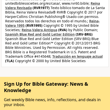
unitedbiblesocieties.org/es/casa/, www.rvr60.bible;
Reina
Valera Revisada
(RVR1977)
Texto bíblico tomado de La Santa
Biblia, Reina Valera Revisada® RVR® Copyright © 2017 por
HarperCollins Christian Publishing® Usado con permiso.
Reservados todos los derechos en todo el mundo.;
Reina-
Valera 1995
(RVR1995)
Copyright © 1995 by United Bible
Societies;
Reina-Valera Antigua
(RVA)
by Public Domain;
Spanish Blue Red and Gold Letter Edition
(SRV-BRG)
Spanish Blue Red and Gold Letter Edition (SRV-BRG) Blue
Red and Gold Letter Edition™ Copyright © 2012/2015 BRG
Bible Ministries. Used by Permission. All rights reserved.
BRG Bible is a Registered Trademark in U.S. Patent and
Trademark Office #4145648;
Traducción en lenguaje actual
(TLA)
Copyright © 2000 by United Bible Societies
Sign Up for Bible Gateway: News &
Knowledge
Get weekly Bible news, info, reflections, and deals in
your inbox.