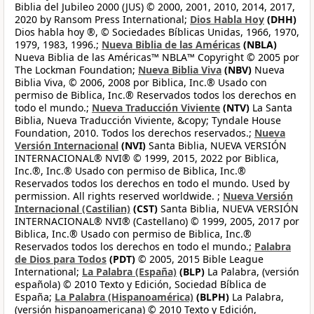
Biblia del Jubileo 2000 (JUS) © 2000, 2001, 2010, 2014, 2017,
2020 by Ransom Press International;
Dios Habla Hoy
(DHH)
Dios habla hoy ®, © Sociedades Bíblicas Unidas, 1966, 1970,
1979, 1983, 1996.;
Nueva Biblia de las Américas
(NBLA)
Nueva Biblia de las Américas™ NBLA™ Copyright © 2005 por
The Lockman Foundation;
Nueva Biblia Viva
(NBV)
Nueva
Biblia Viva, © 2006, 2008 por Biblica, Inc.® Usado con
permiso de Biblica, Inc.® Reservados todos los derechos en
todo el mundo.;
Nueva Traducción Viviente
(NTV)
La Santa
Biblia, Nueva Traducción Viviente, &copy; Tyndale House
Foundation, 2010. Todos los derechos reservados.;
Nueva
Versión Internacional
(NVI)
Santa Biblia, NUEVA VERSIÓN
INTERNACIONAL® NVI® © 1999, 2015, 2022 por Biblica,
Inc.®, Inc.® Usado con permiso de Biblica, Inc.®
Reservados todos los derechos en todo el mundo. Used by
permission. All rights reserved worldwide. ;
Nueva Versión
Internacional (Castilian)
(CST)
Santa Biblia, NUEVA VERSIÓN
INTERNACIONAL® NVI® (Castellano) © 1999, 2005, 2017 por
Biblica, Inc.® Usado con permiso de Biblica, Inc.®
Reservados todos los derechos en todo el mundo.;
Palabra
de Dios para Todos
(PDT)
© 2005, 2015 Bible League
International;
La Palabra (España)
(BLP)
La Palabra, (versión
española) © 2010 Texto y Edición, Sociedad Bíblica de
España;
La Palabra (Hispanoamérica)
(BLPH)
La Palabra,
(versión hispanoamericana) © 2010 Texto y Edición,