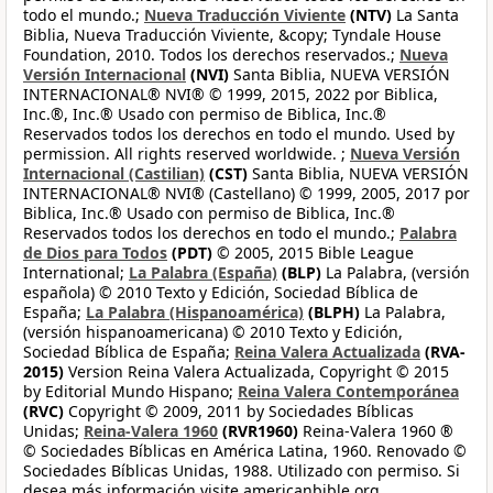
todo el mundo.;
Nueva Traducción Viviente
(NTV)
La Santa
Biblia, Nueva Traducción Viviente, &copy; Tyndale House
Foundation, 2010. Todos los derechos reservados.;
Nueva
Versión Internacional
(NVI)
Santa Biblia, NUEVA VERSIÓN
INTERNACIONAL® NVI® © 1999, 2015, 2022 por Biblica,
Inc.®, Inc.® Usado con permiso de Biblica, Inc.®
Reservados todos los derechos en todo el mundo. Used by
permission. All rights reserved worldwide. ;
Nueva Versión
Internacional (Castilian)
(CST)
Santa Biblia, NUEVA VERSIÓN
INTERNACIONAL® NVI® (Castellano) © 1999, 2005, 2017 por
Biblica, Inc.® Usado con permiso de Biblica, Inc.®
Reservados todos los derechos en todo el mundo.;
Palabra
de Dios para Todos
(PDT)
© 2005, 2015 Bible League
International;
La Palabra (España)
(BLP)
La Palabra, (versión
española) © 2010 Texto y Edición, Sociedad Bíblica de
España;
La Palabra (Hispanoamérica)
(BLPH)
La Palabra,
(versión hispanoamericana) © 2010 Texto y Edición,
Sociedad Bíblica de España;
Reina Valera Actualizada
(RVA-
2015)
Version Reina Valera Actualizada, Copyright © 2015
by Editorial Mundo Hispano;
Reina Valera Contemporánea
(RVC)
Copyright © 2009, 2011 by Sociedades Bíblicas
Unidas;
Reina-Valera 1960
(RVR1960)
Reina-Valera 1960 ®
© Sociedades Bíblicas en América Latina, 1960. Renovado ©
Sociedades Bíblicas Unidas, 1988. Utilizado con permiso. Si
desea más información visite americanbible.org,