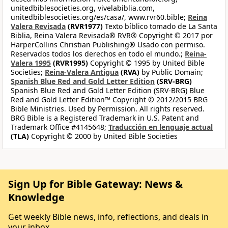
unitedbiblesocieties.org, vivelabiblia.com,
unitedbiblesocieties.org/es/casa/, www.rvr60.bible;
Reina
Valera Revisada
(RVR1977)
Texto bíblico tomado de La Santa
Biblia, Reina Valera Revisada® RVR® Copyright © 2017 por
HarperCollins Christian Publishing® Usado con permiso.
Reservados todos los derechos en todo el mundo.;
Reina-
Valera 1995
(RVR1995)
Copyright © 1995 by United Bible
Societies;
Reina-Valera Antigua
(RVA)
by Public Domain;
Spanish Blue Red and Gold Letter Edition
(SRV-BRG)
Spanish Blue Red and Gold Letter Edition (SRV-BRG) Blue
Red and Gold Letter Edition™ Copyright © 2012/2015 BRG
Bible Ministries. Used by Permission. All rights reserved.
BRG Bible is a Registered Trademark in U.S. Patent and
Trademark Office #4145648;
Traducción en lenguaje actual
(TLA)
Copyright © 2000 by United Bible Societies
Sign Up for Bible Gateway: News &
Knowledge
Get weekly Bible news, info, reflections, and deals in
your inbox.