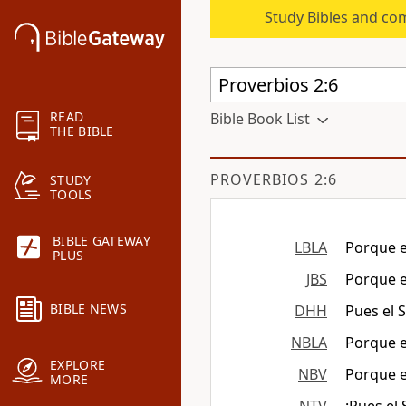
Study Bibles and co
READ
Bible Book List
THE BIBLE
PROVERBIOS 2:6
STUDY
TOOLS
BIBLE GATEWAY
LBLA
Porque 
PLUS
JBS
Porque e
BIBLE NEWS
DHH
Pues el S
NBLA
Porque 
EXPLORE
NBV
Porque 
MORE