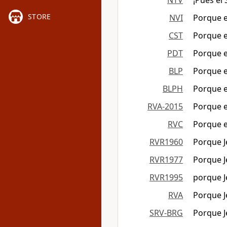
NTV
¡Pues el
STORE
NVI
Porque 
CST
Porque 
PDT
Porque el
BLP
Porque e
BLPH
Porque e
RVA-2015
Porque e
RVC
Porque e
RVR1960
Porque Je
RVR1977
Porque J
RVR1995
porque J
RVA
Porque Je
SRV-BRG
Porque J