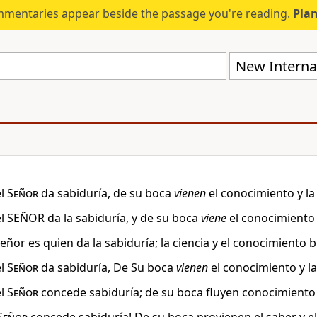
mmentaries appear beside the passage you're reading.
Plan
New Internat
el
Señor
da sabiduría, de su boca
vienen
el conocimiento y la 
l SEÑOR da la sabiduría, y de su boca
viene
el conocimiento y
eñor es quien da la sabiduría; la ciencia y el conocimiento b
el
Señor
da sabiduría, De Su boca
vienen
el conocimiento y la 
el
Señor
concede sabiduría; de su boca fluyen conocimiento 