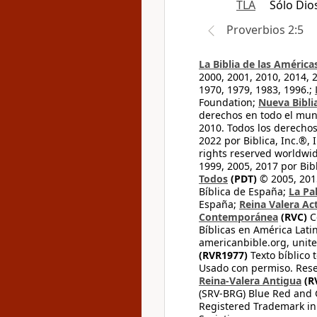
TLA
Sólo Dio
Proverbios 2:5
La Biblia de las América
2000, 2001, 2010, 2014, 
1970, 1979, 1983, 1996.;
Foundation;
Nueva Bibli
derechos en todo el mu
2010. Todos los derecho
2022 por Biblica, Inc.®,
rights reserved worldwid
1999, 2005, 2017 por Bib
Todos
(PDT)
© 2005, 2015
Bíblica de España;
La Pa
España;
Reina Valera Ac
Contemporánea
(RVC)
C
Bíblicas en América Lati
americanbible.org, unite
(RVR1977)
Texto bíblico 
Usado con permiso. Rese
Reina-Valera Antigua
(R
(SRV-BRG) Blue Red and G
Registered Trademark in