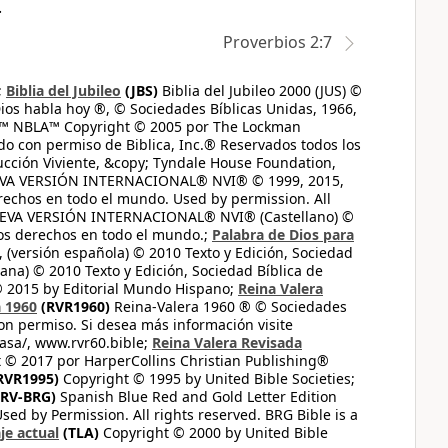
.
Proverbios 2:7
;
Biblia del Jubileo
(JBS)
Biblia del Jubileo 2000 (JUS) ©
ios habla hoy ®, © Sociedades Bíblicas Unidas, 1966,
s™ NBLA™ Copyright © 2005 por The Lockman
do con permiso de Biblica, Inc.® Reservados todos los
ucción Viviente, &copy; Tyndale House Foundation,
UEVA VERSIÓN INTERNACIONAL® NVI® © 1999, 2015,
erechos en todo el mundo. Used by permission. All
UEVA VERSIÓN INTERNACIONAL® NVI® (Castellano) ©
los derechos en todo el mundo.;
Palabra de Dios para
 (versión española) © 2010 Texto y Edición, Sociedad
ana) © 2010 Texto y Edición, Sociedad Bíblica de
© 2015 by Editorial Mundo Hispano;
Reina Valera
a 1960
(RVR1960)
Reina-Valera 1960 ® © Sociedades
on permiso. Si desea más información visite
casa/, www.rvr60.bible;
Reina Valera Revisada
 © 2017 por HarperCollins Christian Publishing®
RVR1995)
Copyright © 1995 by United Bible Societies;
RV-BRG)
Spanish Blue Red and Gold Letter Edition
ed by Permission. All rights reserved. BRG Bible is a
je actual
(TLA)
Copyright © 2000 by United Bible