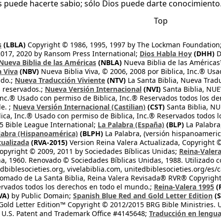
s puede hacerte sabio; sólo Dios puede darte conocimiento
Top
s
(LBLA)
Copyright © 1986, 1995, 1997 by The Lockman Foundation
2017, 2020 by Ransom Press International;
Dios Habla Hoy
(DHH)
D
Nueva Biblia de las Américas
(NBLA)
Nueva Biblia de las América
a Viva
(NBV)
Nueva Biblia Viva, © 2006, 2008 por Biblica, Inc.® Usa
ndo.;
Nueva Traducción Viviente
(NTV)
La Santa Biblia, Nueva Trad
s reservados.;
Nueva Versión Internacional
(NVI)
Santa Biblia, N
 Inc.® Usado con permiso de Biblica, Inc.® Reservados todos los d
e. ;
Nueva Versión Internacional (Castilian)
(CST)
Santa Biblia, N
lica, Inc.® Usado con permiso de Biblica, Inc.® Reservados todos 
 Bible League International;
La Palabra (España)
(BLP)
La Palabra,
labra (Hispanoamérica)
(BLPH)
La Palabra, (versión hispanoameric
tualizada
(RVA-2015)
Version Reina Valera Actualizada, Copyright 
opyright © 2009, 2011 by Sociedades Bíblicas Unidas;
Reina-Valer
na, 1960. Renovado © Sociedades Bíblicas Unidas, 1988. Utilizado c
dbiblesocieties.org, vivelabiblia.com, unitedbiblesocieties.org/es/
tomado de La Santa Biblia, Reina Valera Revisada® RVR® Copyright
rvados todos los derechos en todo el mundo.;
Reina-Valera 1995
(
VA)
by Public Domain;
Spanish Blue Red and Gold Letter Edition
(S
old Letter Edition™ Copyright © 2012/2015 BRG Bible Ministries. Us
 U.S. Patent and Trademark Office #4145648;
Traducción en lengua