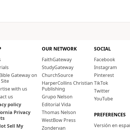
P
OUR NETWORK
SOCIAL
s
FaithGateway
Facebook
rials
StudyGateway
Instagram
Bible Gateway on
ChurchSource
Pinterest
 Site
HarperCollins Christian
TikTok
rtise with us
Publishing
Twitter
act us
Grupo Nelson
YouTube
acy policy
Editorial Vida
fornia Privacy
Thomas Nelson
PREFERENCES
ts
WestBow Press
Versión en espa
ot Sell My
Zondervan