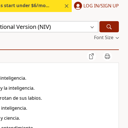
s start under $6/month.
Start free.
LOG IN/SIGN UP
ional Version (NIV)
Font Size
inteligencia.
 la inteligencia.
rotan de sus labios.
inteligencia.
y ciencia.