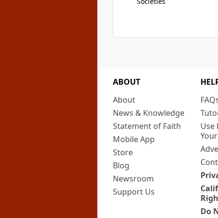
Societies
ABOUT
HEL
About
FAQ
News & Knowledge
Tuto
Statement of Faith
Use 
Your
Mobile App
Adve
Store
Cont
Blog
Priv
Newsroom
Cali
Support Us
Righ
Do N