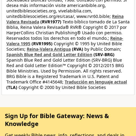
desea más información visite americanbible.org,
unitedbiblesocieties.org, vivelabiblia.com,
unitedbiblesocieties.org/es/casa/, www.rvr60.bible;
Reina
Valera Revisada
(RVR1977)
Texto bíblico tomado de La Santa
Biblia, Reina Valera Revisada® RVR® Copyright © 2017 por
HarperCollins Christian Publishing® Usado con permiso.
Reservados todos los derechos en todo el mundo.;
Reina-
Valera 1995
(RVR1995)
Copyright © 1995 by United Bible
Societies;
Reina-Valera Antigua
(RVA)
by Public Domain;
Spanish Blue Red and Gold Letter Edition
(SRV-BRG)
Spanish Blue Red and Gold Letter Edition (SRV-BRG) Blue
Red and Gold Letter Edition™ Copyright © 2012/2015 BRG
Bible Ministries. Used by Permission. All rights reserved.
BRG Bible is a Registered Trademark in U.S. Patent and
Trademark Office #4145648;
Traducción en lenguaje actual
(TLA)
Copyright © 2000 by United Bible Societies
Sign Up for Bible Gateway: News &
Knowledge
Get weekly Bible news, info, reflections, and deals in