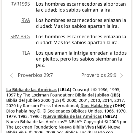
RVR1995
Los hombres escarnecedores alborotan
la ciudad; los sabios calman la ira.
RVA
Los hombres escarnecedores enlazan la
ciudad: Mas los sabios apartan la ira.
SRV-BRG
Los hombres escarnecedores enlazan la
ciudad: Mas los sabios apartan la ira.
TLA
Los que aman la intriga enredan a todos
en pleitos, pero los sabios siembran la
paz.
Proverbios 29:7
Proverbios 29:9
La Biblia de las Américas
(LBLA)
Copyright © 1986, 1995,
1997 by The Lockman Foundation;
Biblia del Jubileo
(JBS)
Biblia del Jubileo 2000 (JUS) © 2000, 2001, 2010, 2014, 2017,
2020 by Ransom Press International;
Dios Habla Hoy
(DHH)
Dios habla hoy ®, © Sociedades Bíblicas Unidas, 1966, 1970,
1979, 1983, 1996.;
Nueva Biblia de las Américas
(NBLA)
Nueva Biblia de las Américas™ NBLA™ Copyright © 2005 por
The Lockman Foundation;
Nueva Biblia Viva
(NBV)
Nueva
Biblia Viva, © 2006, 2008 por Biblica, Inc.® Usado con