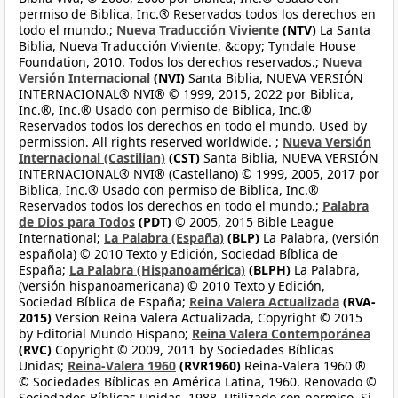
permiso de Biblica, Inc.® Reservados todos los derechos en
todo el mundo.;
Nueva Traducción Viviente
(NTV)
La Santa
Biblia, Nueva Traducción Viviente, &copy; Tyndale House
Foundation, 2010. Todos los derechos reservados.;
Nueva
Versión Internacional
(NVI)
Santa Biblia, NUEVA VERSIÓN
INTERNACIONAL® NVI® © 1999, 2015, 2022 por Biblica,
Inc.®, Inc.® Usado con permiso de Biblica, Inc.®
Reservados todos los derechos en todo el mundo. Used by
permission. All rights reserved worldwide. ;
Nueva Versión
Internacional (Castilian)
(CST)
Santa Biblia, NUEVA VERSIÓN
INTERNACIONAL® NVI® (Castellano) © 1999, 2005, 2017 por
Biblica, Inc.® Usado con permiso de Biblica, Inc.®
Reservados todos los derechos en todo el mundo.;
Palabra
de Dios para Todos
(PDT)
© 2005, 2015 Bible League
International;
La Palabra (España)
(BLP)
La Palabra, (versión
española) © 2010 Texto y Edición, Sociedad Bíblica de
España;
La Palabra (Hispanoamérica)
(BLPH)
La Palabra,
(versión hispanoamericana) © 2010 Texto y Edición,
Sociedad Bíblica de España;
Reina Valera Actualizada
(RVA-
2015)
Version Reina Valera Actualizada, Copyright © 2015
by Editorial Mundo Hispano;
Reina Valera Contemporánea
(RVC)
Copyright © 2009, 2011 by Sociedades Bíblicas
Unidas;
Reina-Valera 1960
(RVR1960)
Reina-Valera 1960 ®
© Sociedades Bíblicas en América Latina, 1960. Renovado ©
Sociedades Bíblicas Unidas, 1988. Utilizado con permiso. Si