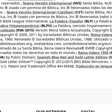
s reservados.;
Nueva Versión Internacional
(NVI)
Santa Biblia, N
 Inc.® Usado con permiso de Biblica, Inc.® Reservados todos los d
e. ;
Nueva Versión Internacional (Castilian)
(CST)
Santa Biblia, N
lica, Inc.® Usado con permiso de Biblica, Inc.® Reservados todos 
 Bible League International;
La Palabra (España)
(BLP)
La Palabra,
labra (Hispanoamérica)
(BLPH)
La Palabra, (versión hispanoameric
tualizada
(RVA-2015)
Version Reina Valera Actualizada, Copyright 
opyright © 2009, 2011 by Sociedades Bíblicas Unidas;
Reina-Valer
na, 1960. Renovado © Sociedades Bíblicas Unidas, 1988. Utilizado c
dbiblesocieties.org, vivelabiblia.com, unitedbiblesocieties.org/es/
tomado de La Santa Biblia, Reina Valera Revisada® RVR® Copyright
rvados todos los derechos en todo el mundo.;
Reina-Valera 1995
(
VA)
by Public Domain;
Spanish Blue Red and Gold Letter Edition
(S
old Letter Edition™ Copyright © 2012/2015 BRG Bible Ministries. Us
 U.S. Patent and Trademark Office #4145648;
Traducción en lengua