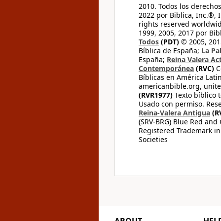
2010. Todos los derecho
2022 por Biblica, Inc.®,
rights reserved worldwid
1999, 2005, 2017 por Bib
Todos
(PDT)
© 2005, 2015
Bíblica de España;
La Pa
España;
Reina Valera Ac
Contemporánea
(RVC)
C
Bíblicas en América Lati
americanbible.org, unite
(RVR1977)
Texto bíblico 
Usado con permiso. Rese
Reina-Valera Antigua
(R
(SRV-BRG) Blue Red and G
Registered Trademark in
Societies