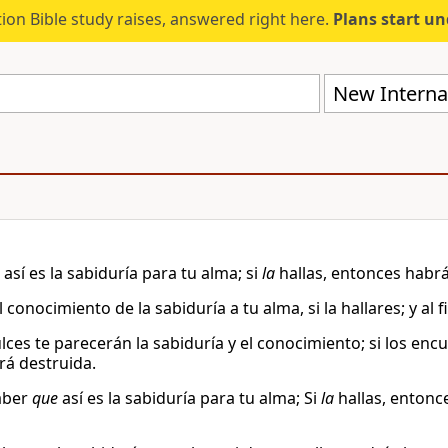
ion Bible study raises, answered right here.
Plans start u
New Internat
así es la sabiduría para tu alma; si
la
hallas, entonces habrá
l conocimiento de la sabiduría a tu alma, si la hallares; y al
ulces te parecerán la sabiduría y el conocimiento; si los en
rá destruida.
aber
que
así es la sabiduría para tu alma; Si
la
hallas, entonc