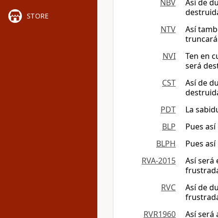
NBV
Así de d
destruid
STORE
NTV
Así tambi
truncará
NVI
Ten en c
será des
CST
Así de d
destruid
PDT
La sabid
BLP
Pues así 
BLPH
Pues así 
RVA-2015
Así será 
frustrad
RVC
Así de du
frustrad
RVR1960
Así será 