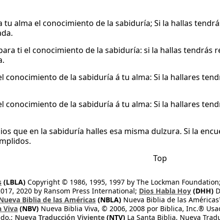
a tu alma el conocimiento de la sabiduría; Si la hallas tend
ada.
para ti el conocimiento de la sabiduría: si la hallas tendrás
a.
el conocimiento de la sabiduría á tu alma: Si la hallares te
el conocimiento de la sabiduría á tu alma: Si la hallares te
ios que en la sabiduría halles esa misma dulzura. Si la enc
mplidos.
Top
s
(LBLA)
Copyright © 1986, 1995, 1997 by The Lockman Foundation
2017, 2020 by Ransom Press International;
Dios Habla Hoy
(DHH)
D
Nueva Biblia de las Américas
(NBLA)
Nueva Biblia de las América
a Viva
(NBV)
Nueva Biblia Viva, © 2006, 2008 por Biblica, Inc.® Usa
ndo.;
Nueva Traducción Viviente
(NTV)
La Santa Biblia, Nueva Trad