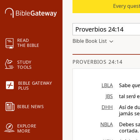
Every quest
READ
Bible Book List
THE BIBLE
PROVERBIOS 24:14
STUDY
TOOLS
BIBLE GATEWAY
LBLA
Sabe
que
PLUS
JBS
tal
será
e
BIBLE NEWS
DHH
Así de d
jamás se
NBLA
Debes s
EXPLORE
cortada.
MORE