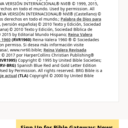
UEVA VERSIÓN INTERNACIONAL® NVI® © 1999, 2015,
erechos en todo el mundo. Used by permission. All
UEVA VERSIÓN INTERNACIONAL® NVI® (Castellano) ©
los derechos en todo el mundo.;
Palabra de Dios para
 (versión española) © 2010 Texto y Edición, Sociedad
ana) © 2010 Texto y Edición, Sociedad Bíblica de
© 2015 by Editorial Mundo Hispano;
Reina Valera
a 1960
(RVR1960)
Reina-Valera 1960 ® © Sociedades
on permiso. Si desea más información visite
casa/, www.rvr60.bible;
Reina Valera Revisada
 © 2017 por HarperCollins Christian Publishing®
RVR1995)
Copyright © 1995 by United Bible Societies;
RV-BRG)
Spanish Blue Red and Gold Letter Edition
ed by Permission. All rights reserved. BRG Bible is a
je actual
(TLA)
Copyright © 2000 by United Bible
Sign Up for Bible Gateway: News