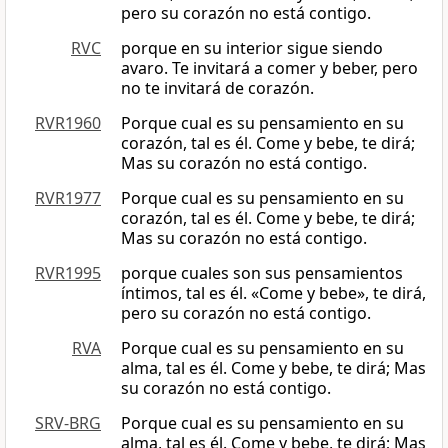
pero su corazón no está contigo.
RVC
porque en su interior sigue siendo
avaro. Te invitará a comer y beber, pero
no te invitará de corazón.
RVR1960
Porque cual es su pensamiento en su
corazón, tal es él. Come y bebe, te dirá;
Mas su corazón no está contigo.
RVR1977
Porque cual es su pensamiento en su
corazón, tal es él. Come y bebe, te dirá;
Mas su corazón no está contigo.
RVR1995
porque cuales son sus pensamientos
íntimos, tal es él. «Come y bebe», te dirá,
pero su corazón no está contigo.
RVA
Porque cual es su pensamiento en su
alma, tal es él. Come y bebe, te dirá; Mas
su corazón no está contigo.
SRV-BRG
Porque cual es su pensamiento en su
alma, tal es él. Come y bebe, te dirá; Mas