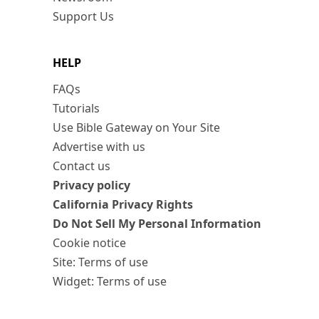
Support Us
HELP
FAQs
Tutorials
Use Bible Gateway on Your Site
Advertise with us
Contact us
Privacy policy
California Privacy Rights
Do Not Sell My Personal Information
Cookie notice
Site: Terms of use
Widget: Terms of use