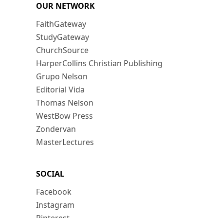
OUR NETWORK
FaithGateway
StudyGateway
ChurchSource
HarperCollins Christian Publishing
Grupo Nelson
Editorial Vida
Thomas Nelson
WestBow Press
Zondervan
MasterLectures
SOCIAL
Facebook
Instagram