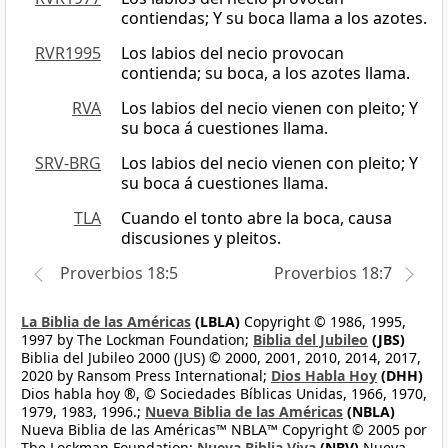
contiendas; Y su boca llama a los azotes.
RVR1995
Los labios del necio provocan
contienda; su boca, a los azotes llama.
RVA
Los labios del necio vienen con pleito; Y
su boca á cuestiones llama.
SRV-BRG
Los labios del necio vienen con pleito; Y
su boca á cuestiones llama.
TLA
Cuando el tonto abre la boca, causa
discusiones y pleitos.
Proverbios 18:5
Proverbios 18:7
La Biblia de las Américas
(LBLA)
Copyright © 1986, 1995,
1997 by The Lockman Foundation;
Biblia del Jubileo
(JBS)
Biblia del Jubileo 2000 (JUS) © 2000, 2001, 2010, 2014, 2017,
2020 by Ransom Press International;
Dios Habla Hoy
(DHH)
Dios habla hoy ®, © Sociedades Bíblicas Unidas, 1966, 1970,
1979, 1983, 1996.;
Nueva Biblia de las Américas
(NBLA)
Nueva Biblia de las Américas™ NBLA™ Copyright © 2005 por
The Lockman Foundation;
Nueva Biblia Viva
(NBV)
Nueva