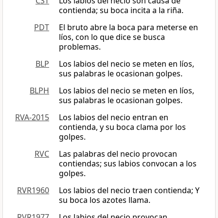
CST
Los labios del necio son causa de
contienda; su boca incita a la riña.
PDT
El bruto abre la boca para meterse en
líos, con lo que dice se busca
problemas.
BLP
Los labios del necio se meten en líos,
sus palabras le ocasionan golpes.
BLPH
Los labios del necio se meten en líos,
sus palabras le ocasionan golpes.
RVA-2015
Los labios del necio entran en
contienda, y su boca clama por los
golpes.
RVC
Las palabras del necio provocan
contiendas; sus labios convocan a los
golpes.
RVR1960
Los labios del necio traen contienda; Y
su boca los azotes llama.
RVR1977
Los labios del necio provocan