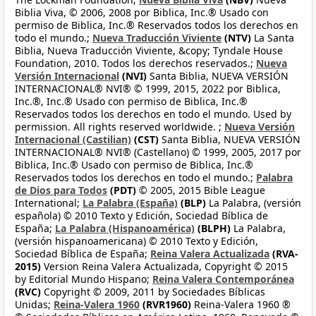
Biblia Viva, © 2006, 2008 por Biblica, Inc.® Usado con
permiso de Biblica, Inc.® Reservados todos los derechos en
todo el mundo.;
Nueva Traducción Viviente
(NTV)
La Santa
Biblia, Nueva Traducción Viviente, &copy; Tyndale House
Foundation, 2010. Todos los derechos reservados.;
Nueva
Versión Internacional
(NVI)
Santa Biblia, NUEVA VERSIÓN
INTERNACIONAL® NVI® © 1999, 2015, 2022 por Biblica,
Inc.®, Inc.® Usado con permiso de Biblica, Inc.®
Reservados todos los derechos en todo el mundo. Used by
permission. All rights reserved worldwide. ;
Nueva Versión
Internacional (Castilian)
(CST)
Santa Biblia, NUEVA VERSIÓN
INTERNACIONAL® NVI® (Castellano) © 1999, 2005, 2017 por
Biblica, Inc.® Usado con permiso de Biblica, Inc.®
Reservados todos los derechos en todo el mundo.;
Palabra
de Dios para Todos
(PDT)
© 2005, 2015 Bible League
International;
La Palabra (España)
(BLP)
La Palabra, (versión
española) © 2010 Texto y Edición, Sociedad Bíblica de
España;
La Palabra (Hispanoamérica)
(BLPH)
La Palabra,
(versión hispanoamericana) © 2010 Texto y Edición,
Sociedad Bíblica de España;
Reina Valera Actualizada
(RVA-
2015)
Version Reina Valera Actualizada, Copyright © 2015
by Editorial Mundo Hispano;
Reina Valera Contemporánea
(RVC)
Copyright © 2009, 2011 by Sociedades Bíblicas
Unidas;
Reina-Valera 1960
(RVR1960)
Reina-Valera 1960 ®