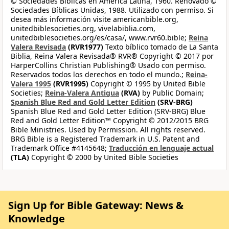
© Sociedades Bíblicas en América Latina, 1960. Renovado ©
Sociedades Bíblicas Unidas, 1988. Utilizado con permiso. Si
desea más información visite americanbible.org,
unitedbiblesocieties.org, vivelabiblia.com,
unitedbiblesocieties.org/es/casa/, www.rvr60.bible;
Reina
Valera Revisada
(RVR1977)
Texto bíblico tomado de La Santa
Biblia, Reina Valera Revisada® RVR® Copyright © 2017 por
HarperCollins Christian Publishing® Usado con permiso.
Reservados todos los derechos en todo el mundo.;
Reina-
Valera 1995
(RVR1995)
Copyright © 1995 by United Bible
Societies;
Reina-Valera Antigua
(RVA)
by Public Domain;
Spanish Blue Red and Gold Letter Edition
(SRV-BRG)
Spanish Blue Red and Gold Letter Edition (SRV-BRG) Blue
Red and Gold Letter Edition™ Copyright © 2012/2015 BRG
Bible Ministries. Used by Permission. All rights reserved.
BRG Bible is a Registered Trademark in U.S. Patent and
Trademark Office #4145648;
Traducción en lenguaje actual
(TLA)
Copyright © 2000 by United Bible Societies
Sign Up for Bible Gateway: News &
Knowledge