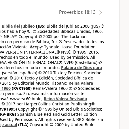
Proverbios 18:13
;
Biblia del Jubileo
(JBS)
Biblia del Jubileo 2000 (JUS) ©
ios habla hoy ®, © Sociedades Bíblicas Unidas, 1966,
s™ NBLA™ Copyright © 2005 por The Lockman
do con permiso de Biblica, Inc.® Reservados todos los
ucción Viviente, &copy; Tyndale House Foundation,
UEVA VERSIÓN INTERNACIONAL® NVI® © 1999, 2015,
erechos en todo el mundo. Used by permission. All
UEVA VERSIÓN INTERNACIONAL® NVI® (Castellano) ©
los derechos en todo el mundo.;
Palabra de Dios para
 (versión española) © 2010 Texto y Edición, Sociedad
ana) © 2010 Texto y Edición, Sociedad Bíblica de
© 2015 by Editorial Mundo Hispano;
Reina Valera
a 1960
(RVR1960)
Reina-Valera 1960 ® © Sociedades
on permiso. Si desea más información visite
casa/, www.rvr60.bible;
Reina Valera Revisada
 © 2017 por HarperCollins Christian Publishing®
RVR1995)
Copyright © 1995 by United Bible Societies;
RV-BRG)
Spanish Blue Red and Gold Letter Edition
ed by Permission. All rights reserved. BRG Bible is a
je actual
(TLA)
Copyright © 2000 by United Bible