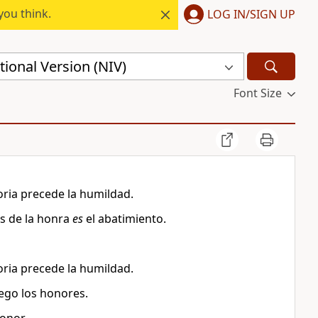
you think.
LOG IN/SIGN UP
ional Version (NIV)
Font Size
loria precede la humildad.
es de la honra
es
el abatimiento.
loria precede la humildad.
uego los honores.