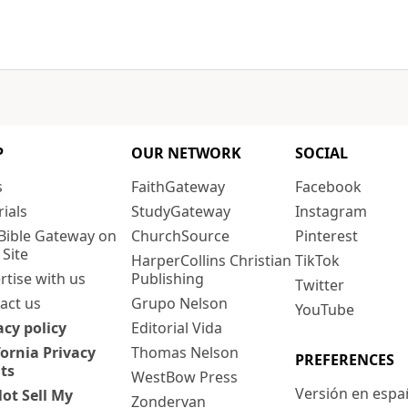
P
OUR NETWORK
SOCIAL
s
FaithGateway
Facebook
rials
StudyGateway
Instagram
Bible Gateway on
ChurchSource
Pinterest
 Site
HarperCollins Christian
TikTok
rtise with us
Publishing
Twitter
act us
Grupo Nelson
YouTube
acy policy
Editorial Vida
fornia Privacy
Thomas Nelson
PREFERENCES
ts
WestBow Press
Versión en espa
ot Sell My
Zondervan