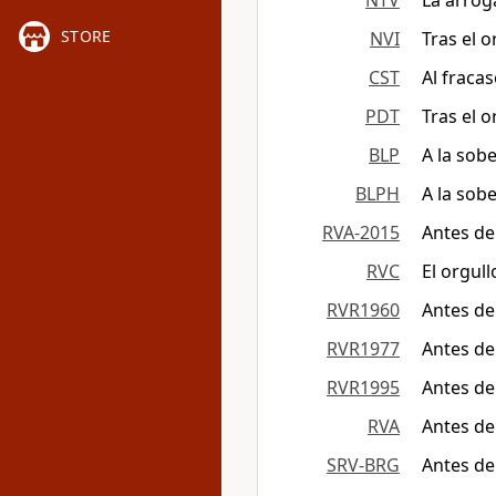
NTV
La arrog
STORE
NVI
Tras el o
CST
Al fraca
PDT
Tras el o
BLP
A la sobe
BLPH
A la sobe
RVA-2015
Antes de
RVC
El orgul
RVR1960
Antes de
RVR1977
Antes de
RVR1995
Antes de
RVA
Antes de
SRV-BRG
Antes de