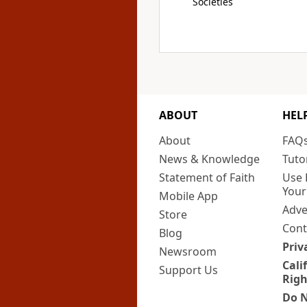
Societies
ABOUT
HEL
About
FAQ
News & Knowledge
Tuto
Statement of Faith
Use 
Your
Mobile App
Adve
Store
Cont
Blog
Priv
Newsroom
Cali
Support Us
Righ
Do N