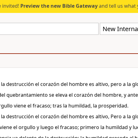
 invited!
Preview the new Bible Gateway
and tell us what 
New Internat
 la destrucción el corazón del hombre es altivo, pero a la g
del quebrantamiento se eleva el corazón del hombre, y ant
rgullo viene el fracaso; tras la humildad, la prosperidad.
 la destrucción el corazón del hombre es altivo, Pero a la g
viene el orgullo y luego el fracaso; primero la humildad y l