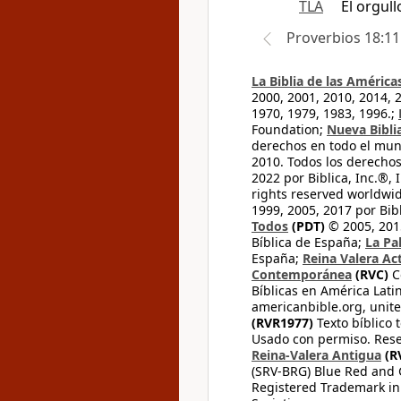
TLA
El orgul
Proverbios 18:11
La Biblia de las América
2000, 2001, 2010, 2014, 
1970, 1979, 1983, 1996.;
Foundation;
Nueva Bibli
derechos en todo el mu
2010. Todos los derecho
2022 por Biblica, Inc.®,
rights reserved worldwid
1999, 2005, 2017 por Bib
Todos
(PDT)
© 2005, 2015
Bíblica de España;
La Pa
España;
Reina Valera Ac
Contemporánea
(RVC)
C
Bíblicas en América Lati
americanbible.org, unite
(RVR1977)
Texto bíblico 
Usado con permiso. Rese
Reina-Valera Antigua
(R
(SRV-BRG) Blue Red and G
Registered Trademark in