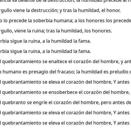
ancia va delante de la destrucción; la humildad precede al h
rgullo viene la destrucción; y tras la humildad, el honor.
so lo precede la soberbia humana; a los honores los precede
rgullo, viene la ruina; tras la humildad, los honores.
rbia sigue la ruina, a la humildad la fama.
rbia sigue la ruina, a la humildad la fama.
l quebrantamiento se enaltece el corazón del hombre, y ant
lo humano es presagio del fracaso; la humildad es preludio d
l quebrantamiento se eleva el corazón del hombre, Y antes 
l quebrantamiento se ensoberbece el corazón del hombre, Y
l quebranto se engríe el corazón del hombre, pero antes de
l quebrantamiento se eleva el corazón del hombre, Y antes 
l quebrantamiento se eleva el corazón del hombre, Y antes 