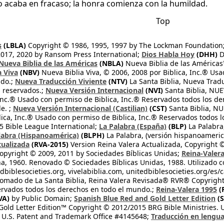
lo acaba en fracaso; la honra comienza con la humildad.
Top
s
(LBLA)
Copyright © 1986, 1995, 1997 by The Lockman Foundation
2017, 2020 by Ransom Press International;
Dios Habla Hoy
(DHH)
D
Nueva Biblia de las Américas
(NBLA)
Nueva Biblia de las América
a Viva
(NBV)
Nueva Biblia Viva, © 2006, 2008 por Biblica, Inc.® Usa
ndo.;
Nueva Traducción Viviente
(NTV)
La Santa Biblia, Nueva Trad
s reservados.;
Nueva Versión Internacional
(NVI)
Santa Biblia, N
 Inc.® Usado con permiso de Biblica, Inc.® Reservados todos los d
e. ;
Nueva Versión Internacional (Castilian)
(CST)
Santa Biblia, N
lica, Inc.® Usado con permiso de Biblica, Inc.® Reservados todos 
 Bible League International;
La Palabra (España)
(BLP)
La Palabra,
labra (Hispanoamérica)
(BLPH)
La Palabra, (versión hispanoameric
tualizada
(RVA-2015)
Version Reina Valera Actualizada, Copyright 
opyright © 2009, 2011 by Sociedades Bíblicas Unidas;
Reina-Valer
na, 1960. Renovado © Sociedades Bíblicas Unidas, 1988. Utilizado c
dbiblesocieties.org, vivelabiblia.com, unitedbiblesocieties.org/es/
tomado de La Santa Biblia, Reina Valera Revisada® RVR® Copyright
rvados todos los derechos en todo el mundo.;
Reina-Valera 1995
(
VA)
by Public Domain;
Spanish Blue Red and Gold Letter Edition
(S
old Letter Edition™ Copyright © 2012/2015 BRG Bible Ministries. Us
 U.S. Patent and Trademark Office #4145648;
Traducción en lengua