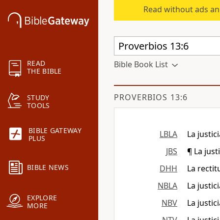
Read without ads an
READ
Bible Book List
THE BIBLE
PROVERBIOS 13:6
STUDY
TOOLS
BIBLE GATEWAY
LBLA
La justic
PLUS
JBS
¶ La jus
BIBLE NEWS
DHH
La recti
NBLA
La justic
EXPLORE
NBV
La justi
MORE