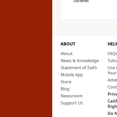
Societies
ABOUT
HEL
About
FAQ
News & Knowledge
Tuto
Statement of Faith
Use 
Your
Mobile App
Adve
Store
Cont
Blog
Priv
Newsroom
Cali
Support Us
Righ
Do N