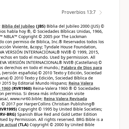
Proverbios 13:7
;
Biblia del Jubileo
(JBS)
Biblia del Jubileo 2000 (JUS) ©
ios habla hoy ®, © Sociedades Bíblicas Unidas, 1966,
s™ NBLA™ Copyright © 2005 por The Lockman
do con permiso de Biblica, Inc.® Reservados todos los
ucción Viviente, &copy; Tyndale House Foundation,
UEVA VERSIÓN INTERNACIONAL® NVI® © 1999, 2015,
erechos en todo el mundo. Used by permission. All
UEVA VERSIÓN INTERNACIONAL® NVI® (Castellano) ©
los derechos en todo el mundo.;
Palabra de Dios para
 (versión española) © 2010 Texto y Edición, Sociedad
ana) © 2010 Texto y Edición, Sociedad Bíblica de
© 2015 by Editorial Mundo Hispano;
Reina Valera
a 1960
(RVR1960)
Reina-Valera 1960 ® © Sociedades
on permiso. Si desea más información visite
casa/, www.rvr60.bible;
Reina Valera Revisada
 © 2017 por HarperCollins Christian Publishing®
RVR1995)
Copyright © 1995 by United Bible Societies;
RV-BRG)
Spanish Blue Red and Gold Letter Edition
ed by Permission. All rights reserved. BRG Bible is a
je actual
(TLA)
Copyright © 2000 by United Bible