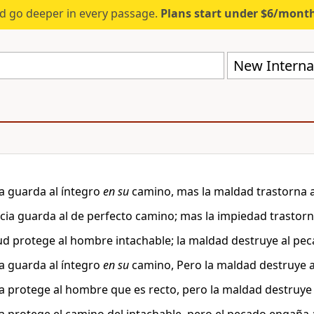
d go deeper in every passage.
Plans start under $6/mont
New Internat
ia guarda al íntegro
en su
camino, mas la maldad trastorna a
ticia guarda al de perfecto camino; mas la impiedad trastorn
tud protege al hombre intachable; la maldad destruye al pec
ia guarda al íntegro
en su
camino, Pero la maldad destruye a
cia protege al hombre que es recto, pero la maldad destruye 