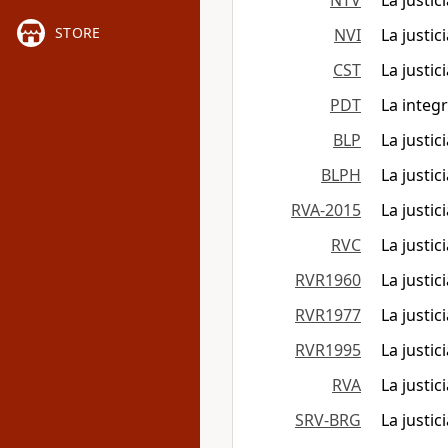
NTV
La justi
STORE
NVI
La justi
CST
La justi
PDT
La integ
BLP
La justic
BLPH
La justic
RVA-2015
La justi
RVC
La justic
RVR1960
La justi
RVR1977
La justi
RVR1995
La justi
RVA
La justi
SRV-BRG
La justi