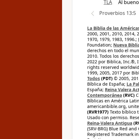
TLA
Al bueno
Proverbios 13:5
La Biblia de las América
2000, 2001, 2010, 2014, 
1970, 1979, 1983, 1996.;
Foundation;
Nueva Bibli
derechos en todo el mu
2010. Todos los derecho
2022 por Biblica, Inc.®,
rights reserved worldwid
1999, 2005, 2017 por Bib
Todos
(PDT)
© 2005, 2015
Bíblica de España;
La Pa
España;
Reina Valera Ac
Contemporánea
(RVC)
C
Bíblicas en América Lati
americanbible.org, unite
(RVR1977)
Texto bíblico 
Usado con permiso. Rese
Reina-Valera Antigua
(R
(SRV-BRG) Blue Red and G
Registered Trademark in