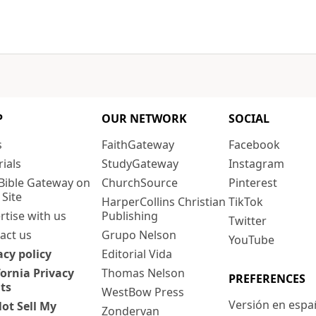
P
OUR NETWORK
SOCIAL
s
FaithGateway
Facebook
rials
StudyGateway
Instagram
Bible Gateway on
ChurchSource
Pinterest
 Site
HarperCollins Christian
TikTok
rtise with us
Publishing
Twitter
act us
Grupo Nelson
YouTube
acy policy
Editorial Vida
fornia Privacy
Thomas Nelson
PREFERENCES
ts
WestBow Press
Versión en espa
ot Sell My
Zondervan