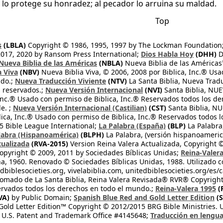
 lo protege su honradez; al pecador lo arruina su maldad.
Top
s
(LBLA)
Copyright © 1986, 1995, 1997 by The Lockman Foundation
2017, 2020 by Ransom Press International;
Dios Habla Hoy
(DHH)
D
Nueva Biblia de las Américas
(NBLA)
Nueva Biblia de las América
a Viva
(NBV)
Nueva Biblia Viva, © 2006, 2008 por Biblica, Inc.® Usa
ndo.;
Nueva Traducción Viviente
(NTV)
La Santa Biblia, Nueva Trad
s reservados.;
Nueva Versión Internacional
(NVI)
Santa Biblia, N
 Inc.® Usado con permiso de Biblica, Inc.® Reservados todos los d
e. ;
Nueva Versión Internacional (Castilian)
(CST)
Santa Biblia, N
lica, Inc.® Usado con permiso de Biblica, Inc.® Reservados todos 
 Bible League International;
La Palabra (España)
(BLP)
La Palabra,
labra (Hispanoamérica)
(BLPH)
La Palabra, (versión hispanoameric
tualizada
(RVA-2015)
Version Reina Valera Actualizada, Copyright 
opyright © 2009, 2011 by Sociedades Bíblicas Unidas;
Reina-Valer
na, 1960. Renovado © Sociedades Bíblicas Unidas, 1988. Utilizado c
dbiblesocieties.org, vivelabiblia.com, unitedbiblesocieties.org/es/
tomado de La Santa Biblia, Reina Valera Revisada® RVR® Copyright
rvados todos los derechos en todo el mundo.;
Reina-Valera 1995
(
VA)
by Public Domain;
Spanish Blue Red and Gold Letter Edition
(S
old Letter Edition™ Copyright © 2012/2015 BRG Bible Ministries. Us
 U.S. Patent and Trademark Office #4145648;
Traducción en lengua