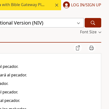
h
with Bible Gateway Plus.
LOG IN/SIGN UP
ional Version (NIV)
Font Size
l pecador.
ará al pecador.
ador.
l pecador.
al pecador.