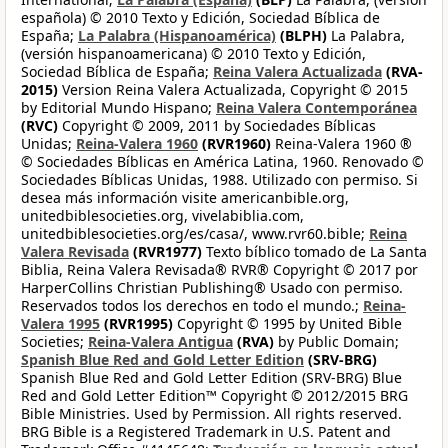
española) © 2010 Texto y Edición, Sociedad Bíblica de
España;
La Palabra (Hispanoamérica)
(BLPH)
La Palabra,
(versión hispanoamericana) © 2010 Texto y Edición,
Sociedad Bíblica de España;
Reina Valera Actualizada
(RVA-
2015)
Version Reina Valera Actualizada, Copyright © 2015
by Editorial Mundo Hispano;
Reina Valera Contemporánea
(RVC)
Copyright © 2009, 2011 by Sociedades Bíblicas
Unidas;
Reina-Valera 1960
(RVR1960)
Reina-Valera 1960 ®
© Sociedades Bíblicas en América Latina, 1960. Renovado ©
Sociedades Bíblicas Unidas, 1988. Utilizado con permiso. Si
desea más información visite americanbible.org,
unitedbiblesocieties.org, vivelabiblia.com,
unitedbiblesocieties.org/es/casa/, www.rvr60.bible;
Reina
Valera Revisada
(RVR1977)
Texto bíblico tomado de La Santa
Biblia, Reina Valera Revisada® RVR® Copyright © 2017 por
HarperCollins Christian Publishing® Usado con permiso.
Reservados todos los derechos en todo el mundo.;
Reina-
Valera 1995
(RVR1995)
Copyright © 1995 by United Bible
Societies;
Reina-Valera Antigua
(RVA)
by Public Domain;
Spanish Blue Red and Gold Letter Edition
(SRV-BRG)
Spanish Blue Red and Gold Letter Edition (SRV-BRG) Blue
Red and Gold Letter Edition™ Copyright © 2012/2015 BRG
Bible Ministries. Used by Permission. All rights reserved.
BRG Bible is a Registered Trademark in U.S. Patent and