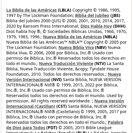
La Biblia de las Américas
(LBLA)
Copyright © 1986, 1995,
1997 by The Lockman Foundation;
Biblia del Jubileo
(JBS)
Biblia del Jubileo 2000 (JUS) © 2000, 2001, 2010, 2014, 2017,
2020 by Ransom Press International;
Dios Habla Hoy
(DHH)
Dios habla hoy ®, © Sociedades Bíblicas Unidas, 1966, 1970,
1979, 1983, 1996.;
Nueva Biblia de las Américas
(NBLA)
Nueva Biblia de las Américas™ NBLA™ Copyright © 2005 por
The Lockman Foundation;
Nueva Biblia Viva
(NBV)
Nueva
Biblia Viva, © 2006, 2008 por Biblica, Inc.® Usado con
permiso de Biblica, Inc.® Reservados todos los derechos en
todo el mundo.;
Nueva Traducción Viviente
(NTV)
La Santa
Biblia, Nueva Traducción Viviente, &copy; Tyndale House
Foundation, 2010. Todos los derechos reservados.;
Nueva
Versión Internacional
(NVI)
Santa Biblia, NUEVA VERSIÓN
INTERNACIONAL® NVI® © 1999, 2015, 2022 por Biblica,
Inc.®, Inc.® Usado con permiso de Biblica, Inc.®
Reservados todos los derechos en todo el mundo. Used by
permission. All rights reserved worldwide. ;
Nueva Versión
Internacional (Castilian)
(CST)
Santa Biblia, NUEVA VERSIÓN
INTERNACIONAL® NVI® (Castellano) © 1999, 2005, 2017 por
Biblica, Inc.® Usado con permiso de Biblica, Inc.®
Reservados todos los derechos en todo el mundo.;
Palabra
de Dios para Todos
(PDT)
© 2005, 2015 Bible League
International;
La Palabra (España)
(BLP)
La Palabra, (versión