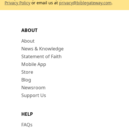
Privacy Policy
or email us at
privacy@biblegateway.com
.
ABOUT
About
News & Knowledge
Statement of Faith
Mobile App
Store
Blog
Newsroom
Support Us
HELP
FAQs