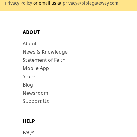
Privacy Policy
or email us at
privacy@biblegateway.com
.
ABOUT
About
News & Knowledge
Statement of Faith
Mobile App
Store
Blog
Newsroom
Support Us
HELP
FAQs