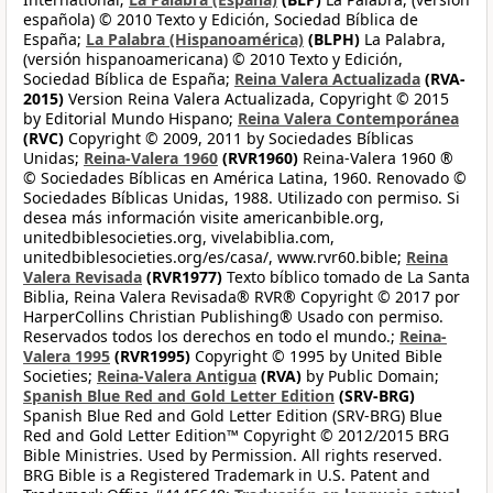
española) © 2010 Texto y Edición, Sociedad Bíblica de
España;
La Palabra (Hispanoamérica)
(BLPH)
La Palabra,
(versión hispanoamericana) © 2010 Texto y Edición,
Sociedad Bíblica de España;
Reina Valera Actualizada
(RVA-
2015)
Version Reina Valera Actualizada, Copyright © 2015
by Editorial Mundo Hispano;
Reina Valera Contemporánea
(RVC)
Copyright © 2009, 2011 by Sociedades Bíblicas
Unidas;
Reina-Valera 1960
(RVR1960)
Reina-Valera 1960 ®
© Sociedades Bíblicas en América Latina, 1960. Renovado ©
Sociedades Bíblicas Unidas, 1988. Utilizado con permiso. Si
desea más información visite americanbible.org,
unitedbiblesocieties.org, vivelabiblia.com,
unitedbiblesocieties.org/es/casa/, www.rvr60.bible;
Reina
Valera Revisada
(RVR1977)
Texto bíblico tomado de La Santa
Biblia, Reina Valera Revisada® RVR® Copyright © 2017 por
HarperCollins Christian Publishing® Usado con permiso.
Reservados todos los derechos en todo el mundo.;
Reina-
Valera 1995
(RVR1995)
Copyright © 1995 by United Bible
Societies;
Reina-Valera Antigua
(RVA)
by Public Domain;
Spanish Blue Red and Gold Letter Edition
(SRV-BRG)
Spanish Blue Red and Gold Letter Edition (SRV-BRG) Blue
Red and Gold Letter Edition™ Copyright © 2012/2015 BRG
Bible Ministries. Used by Permission. All rights reserved.
BRG Bible is a Registered Trademark in U.S. Patent and