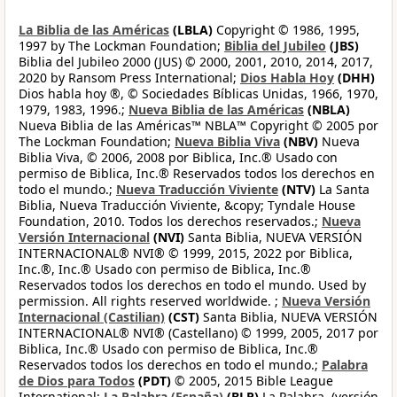
La Biblia de las Américas
(LBLA)
Copyright © 1986, 1995,
1997 by The Lockman Foundation;
Biblia del Jubileo
(JBS)
Biblia del Jubileo 2000 (JUS) © 2000, 2001, 2010, 2014, 2017,
2020 by Ransom Press International;
Dios Habla Hoy
(DHH)
Dios habla hoy ®, © Sociedades Bíblicas Unidas, 1966, 1970,
1979, 1983, 1996.;
Nueva Biblia de las Américas
(NBLA)
Nueva Biblia de las Américas™ NBLA™ Copyright © 2005 por
The Lockman Foundation;
Nueva Biblia Viva
(NBV)
Nueva
Biblia Viva, © 2006, 2008 por Biblica, Inc.® Usado con
permiso de Biblica, Inc.® Reservados todos los derechos en
todo el mundo.;
Nueva Traducción Viviente
(NTV)
La Santa
Biblia, Nueva Traducción Viviente, &copy; Tyndale House
Foundation, 2010. Todos los derechos reservados.;
Nueva
Versión Internacional
(NVI)
Santa Biblia, NUEVA VERSIÓN
INTERNACIONAL® NVI® © 1999, 2015, 2022 por Biblica,
Inc.®, Inc.® Usado con permiso de Biblica, Inc.®
Reservados todos los derechos en todo el mundo. Used by
permission. All rights reserved worldwide. ;
Nueva Versión
Internacional (Castilian)
(CST)
Santa Biblia, NUEVA VERSIÓN
INTERNACIONAL® NVI® (Castellano) © 1999, 2005, 2017 por
Biblica, Inc.® Usado con permiso de Biblica, Inc.®
Reservados todos los derechos en todo el mundo.;
Palabra
de Dios para Todos
(PDT)
© 2005, 2015 Bible League
International;
La Palabra (España)
(BLP)
La Palabra, (versión