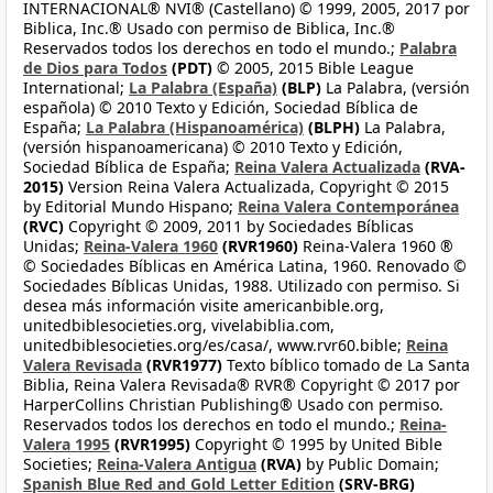
INTERNACIONAL® NVI® (Castellano) © 1999, 2005, 2017 por
Biblica, Inc.® Usado con permiso de Biblica, Inc.®
Reservados todos los derechos en todo el mundo.;
Palabra
de Dios para Todos
(PDT)
© 2005, 2015 Bible League
International;
La Palabra (España)
(BLP)
La Palabra, (versión
española) © 2010 Texto y Edición, Sociedad Bíblica de
España;
La Palabra (Hispanoamérica)
(BLPH)
La Palabra,
(versión hispanoamericana) © 2010 Texto y Edición,
Sociedad Bíblica de España;
Reina Valera Actualizada
(RVA-
2015)
Version Reina Valera Actualizada, Copyright © 2015
by Editorial Mundo Hispano;
Reina Valera Contemporánea
(RVC)
Copyright © 2009, 2011 by Sociedades Bíblicas
Unidas;
Reina-Valera 1960
(RVR1960)
Reina-Valera 1960 ®
© Sociedades Bíblicas en América Latina, 1960. Renovado ©
Sociedades Bíblicas Unidas, 1988. Utilizado con permiso. Si
desea más información visite americanbible.org,
unitedbiblesocieties.org, vivelabiblia.com,
unitedbiblesocieties.org/es/casa/, www.rvr60.bible;
Reina
Valera Revisada
(RVR1977)
Texto bíblico tomado de La Santa
Biblia, Reina Valera Revisada® RVR® Copyright © 2017 por
HarperCollins Christian Publishing® Usado con permiso.
Reservados todos los derechos en todo el mundo.;
Reina-
Valera 1995
(RVR1995)
Copyright © 1995 by United Bible
Societies;
Reina-Valera Antigua
(RVA)
by Public Domain;
Spanish Blue Red and Gold Letter Edition
(SRV-BRG)