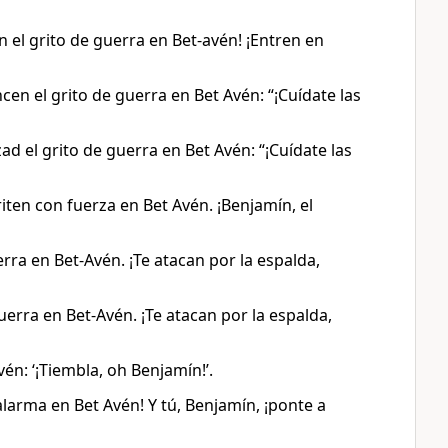
el grito de guerra en Bet-avén! ¡Entren en
n el grito de guerra en Bet Avén: “¡Cuídate las
d el grito de guerra en Bet Avén: “¡Cuídate las
ten con fuerza en Bet Avén. ¡Benjamín, el
rra en Bet-Avén. ¡Te atacan por la espalda,
erra en Bet-Avén. ¡Te atacan por la espalda,
én: ‘¡Tiembla, oh Benjamín!’.
larma en Bet Avén! Y tú, Benjamín, ¡ponte a