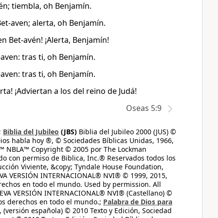
n; tiembla, oh Benjamín.
t-aven; alerta, oh Benjamín.
n Bet-avén! ¡Alerta, Benjamín!
en: tras ti, oh Benjamín.
en: tras ti, oh Benjamín.
ta! ¡Adviertan a los del reino de Judá!
Oseas 5:9
;
Biblia del Jubileo
(JBS)
Biblia del Jubileo 2000 (JUS) ©
ios habla hoy ®, © Sociedades Bíblicas Unidas, 1966,
s™ NBLA™ Copyright © 2005 por The Lockman
do con permiso de Biblica, Inc.® Reservados todos los
ucción Viviente, &copy; Tyndale House Foundation,
UEVA VERSIÓN INTERNACIONAL® NVI® © 1999, 2015,
erechos en todo el mundo. Used by permission. All
UEVA VERSIÓN INTERNACIONAL® NVI® (Castellano) ©
los derechos en todo el mundo.;
Palabra de Dios para
 (versión española) © 2010 Texto y Edición, Sociedad