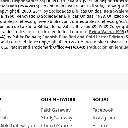
labra (Hispanoamérica)
(BLPH)
La Palabra, (versión hispanoameric
tualizada
(RVA-2015)
Version Reina Valera Actualizada, Copyright 
opyright © 2009, 2011 by Sociedades Bíblicas Unidas;
Reina-Valer
na, 1960. Renovado © Sociedades Bíblicas Unidas, 1988. Utilizado c
dbiblesocieties.org, vivelabiblia.com, unitedbiblesocieties.org/es/
tomado de La Santa Biblia, Reina Valera Revisada® RVR® Copyright
rvados todos los derechos en todo el mundo.;
Reina-Valera 1995
(
VA)
by Public Domain;
Spanish Blue Red and Gold Letter Edition
(S
old Letter Edition™ Copyright © 2012/2015 BRG Bible Ministries. Us
 U.S. Patent and Trademark Office #4145648;
Traducción en lengua
P
OUR NETWORK
SOCIAL
s
FaithGateway
Facebook
rials
StudyGateway
Instagram
Bible Gateway on
ChurchSource
Pinterest