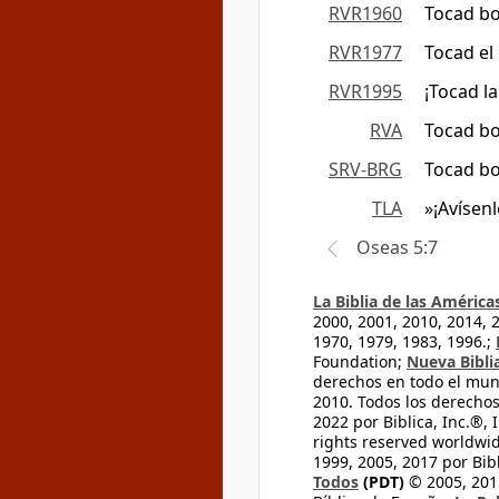
RVR1960
Tocad bo
RVR1977
Tocad el
RVR1995
¡Tocad l
RVA
Tocad bo
SRV-BRG
Tocad bo
TLA
»¡Avísenl
Oseas 5:7
La Biblia de las América
2000, 2001, 2010, 2014, 
1970, 1979, 1983, 1996.;
Foundation;
Nueva Bibli
derechos en todo el mu
2010. Todos los derecho
2022 por Biblica, Inc.®,
rights reserved worldwid
1999, 2005, 2017 por Bib
Todos
(PDT)
© 2005, 2015