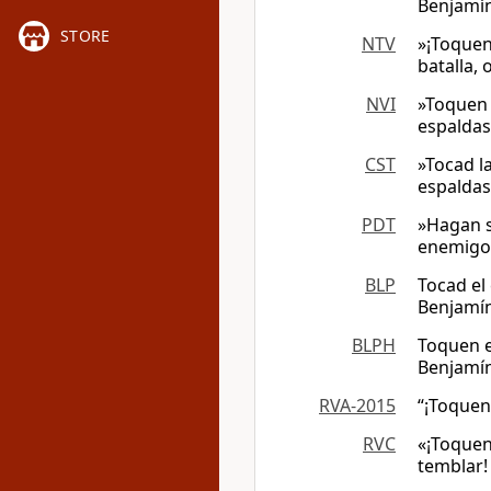
Benjamín
STORE
NTV
»¡Toquen
batalla,
NVI
»Toquen 
espaldas
CST
»Tocad l
espaldas
PDT
»Hagan s
enemigo 
BLP
Tocad el
Benjamín
BLPH
Toquen e
Benjamín
RVA-2015
“¡Toquen
RVC
«¡Toquen
temblar!