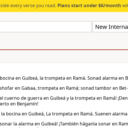
eside every verse you read.
Plans start under $6/month
wit
New Internat
 bocina en Guibeá, la trompeta en Ramá. Sonad alarma en Be
shofar en Gabaa, trompeta en Ramá; sonad tambor en Bet-av
el cuerno de guerra en Guibeá y la trompeta en Ramá! ¡Den 
erto en Benjamín!
la bocina en Guibeá, La trompeta en Ramá. Suenen alarma e
sonar la alarma en Guibeá! ¡También háganla sonar en Ramá!