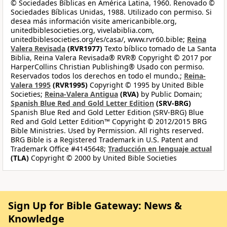
© Sociedades Bíblicas en América Latina, 1960. Renovado ©
Sociedades Bíblicas Unidas, 1988. Utilizado con permiso. Si
desea más información visite americanbible.org,
unitedbiblesocieties.org, vivelabiblia.com,
unitedbiblesocieties.org/es/casa/, www.rvr60.bible;
Reina
Valera Revisada
(RVR1977)
Texto bíblico tomado de La Santa
Biblia, Reina Valera Revisada® RVR® Copyright © 2017 por
HarperCollins Christian Publishing® Usado con permiso.
Reservados todos los derechos en todo el mundo.;
Reina-
Valera 1995
(RVR1995)
Copyright © 1995 by United Bible
Societies;
Reina-Valera Antigua
(RVA)
by Public Domain;
Spanish Blue Red and Gold Letter Edition
(SRV-BRG)
Spanish Blue Red and Gold Letter Edition (SRV-BRG) Blue
Red and Gold Letter Edition™ Copyright © 2012/2015 BRG
Bible Ministries. Used by Permission. All rights reserved.
BRG Bible is a Registered Trademark in U.S. Patent and
Trademark Office #4145648;
Traducción en lenguaje actual
(TLA)
Copyright © 2000 by United Bible Societies
Sign Up for Bible Gateway: News &
Knowledge