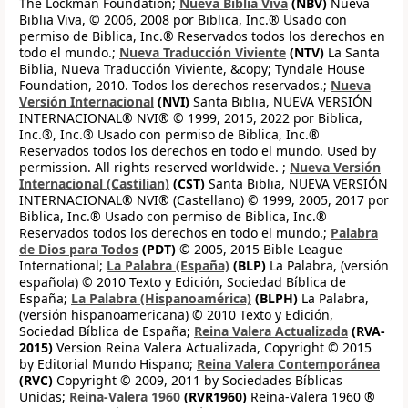
The Lockman Foundation;
Nueva Biblia Viva
(NBV)
Nueva
Biblia Viva, © 2006, 2008 por Biblica, Inc.® Usado con
permiso de Biblica, Inc.® Reservados todos los derechos en
todo el mundo.;
Nueva Traducción Viviente
(NTV)
La Santa
Biblia, Nueva Traducción Viviente, &copy; Tyndale House
Foundation, 2010. Todos los derechos reservados.;
Nueva
Versión Internacional
(NVI)
Santa Biblia, NUEVA VERSIÓN
INTERNACIONAL® NVI® © 1999, 2015, 2022 por Biblica,
Inc.®, Inc.® Usado con permiso de Biblica, Inc.®
Reservados todos los derechos en todo el mundo. Used by
permission. All rights reserved worldwide. ;
Nueva Versión
Internacional (Castilian)
(CST)
Santa Biblia, NUEVA VERSIÓN
INTERNACIONAL® NVI® (Castellano) © 1999, 2005, 2017 por
Biblica, Inc.® Usado con permiso de Biblica, Inc.®
Reservados todos los derechos en todo el mundo.;
Palabra
de Dios para Todos
(PDT)
© 2005, 2015 Bible League
International;
La Palabra (España)
(BLP)
La Palabra, (versión
española) © 2010 Texto y Edición, Sociedad Bíblica de
España;
La Palabra (Hispanoamérica)
(BLPH)
La Palabra,
(versión hispanoamericana) © 2010 Texto y Edición,
Sociedad Bíblica de España;
Reina Valera Actualizada
(RVA-
2015)
Version Reina Valera Actualizada, Copyright © 2015
by Editorial Mundo Hispano;
Reina Valera Contemporánea
(RVC)
Copyright © 2009, 2011 by Sociedades Bíblicas
Unidas;
Reina-Valera 1960
(RVR1960)
Reina-Valera 1960 ®