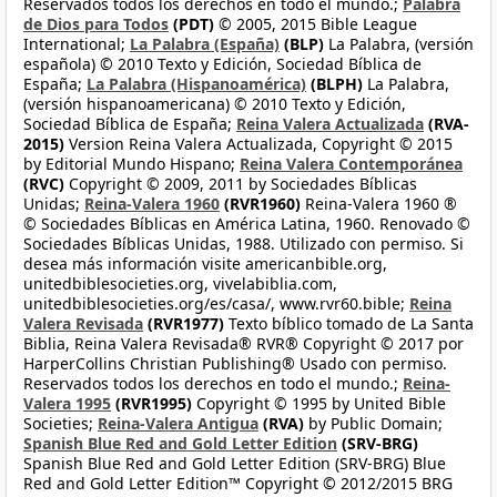
Reservados todos los derechos en todo el mundo.;
Palabra
de Dios para Todos
(PDT)
© 2005, 2015 Bible League
International;
La Palabra (España)
(BLP)
La Palabra, (versión
española) © 2010 Texto y Edición, Sociedad Bíblica de
España;
La Palabra (Hispanoamérica)
(BLPH)
La Palabra,
(versión hispanoamericana) © 2010 Texto y Edición,
Sociedad Bíblica de España;
Reina Valera Actualizada
(RVA-
2015)
Version Reina Valera Actualizada, Copyright © 2015
by Editorial Mundo Hispano;
Reina Valera Contemporánea
(RVC)
Copyright © 2009, 2011 by Sociedades Bíblicas
Unidas;
Reina-Valera 1960
(RVR1960)
Reina-Valera 1960 ®
© Sociedades Bíblicas en América Latina, 1960. Renovado ©
Sociedades Bíblicas Unidas, 1988. Utilizado con permiso. Si
desea más información visite americanbible.org,
unitedbiblesocieties.org, vivelabiblia.com,
unitedbiblesocieties.org/es/casa/, www.rvr60.bible;
Reina
Valera Revisada
(RVR1977)
Texto bíblico tomado de La Santa
Biblia, Reina Valera Revisada® RVR® Copyright © 2017 por
HarperCollins Christian Publishing® Usado con permiso.
Reservados todos los derechos en todo el mundo.;
Reina-
Valera 1995
(RVR1995)
Copyright © 1995 by United Bible
Societies;
Reina-Valera Antigua
(RVA)
by Public Domain;
Spanish Blue Red and Gold Letter Edition
(SRV-BRG)
Spanish Blue Red and Gold Letter Edition (SRV-BRG) Blue
Red and Gold Letter Edition™ Copyright © 2012/2015 BRG