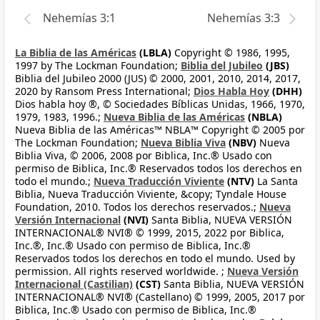
Nehemías 3:1
Nehemías 3:3
La Biblia de las Américas
(LBLA)
Copyright © 1986, 1995,
1997 by The Lockman Foundation;
Biblia del Jubileo
(JBS)
Biblia del Jubileo 2000 (JUS) © 2000, 2001, 2010, 2014, 2017,
2020 by Ransom Press International;
Dios Habla Hoy
(DHH)
Dios habla hoy ®, © Sociedades Bíblicas Unidas, 1966, 1970,
1979, 1983, 1996.;
Nueva Biblia de las Américas
(NBLA)
Nueva Biblia de las Américas™ NBLA™ Copyright © 2005 por
The Lockman Foundation;
Nueva Biblia Viva
(NBV)
Nueva
Biblia Viva, © 2006, 2008 por Biblica, Inc.® Usado con
permiso de Biblica, Inc.® Reservados todos los derechos en
todo el mundo.;
Nueva Traducción Viviente
(NTV)
La Santa
Biblia, Nueva Traducción Viviente, &copy; Tyndale House
Foundation, 2010. Todos los derechos reservados.;
Nueva
Versión Internacional
(NVI)
Santa Biblia, NUEVA VERSIÓN
INTERNACIONAL® NVI® © 1999, 2015, 2022 por Biblica,
Inc.®, Inc.® Usado con permiso de Biblica, Inc.®
Reservados todos los derechos en todo el mundo. Used by
permission. All rights reserved worldwide. ;
Nueva Versión
Internacional (Castilian)
(CST)
Santa Biblia, NUEVA VERSIÓN
INTERNACIONAL® NVI® (Castellano) © 1999, 2005, 2017 por
Biblica, Inc.® Usado con permiso de Biblica, Inc.®