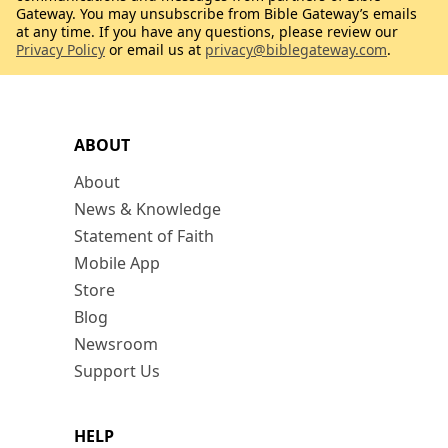
Gateway. You may unsubscribe from Bible Gateway’s emails
at any time. If you have any questions, please review our
Privacy Policy
or email us at
privacy@biblegateway.com
.
ABOUT
About
News & Knowledge
Statement of Faith
Mobile App
Store
Blog
Newsroom
Support Us
HELP