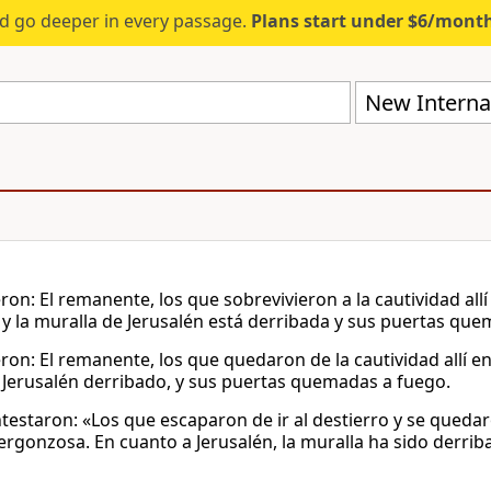
d go deeper in every passage.
Plans start under $6/mont
New Internat
ron: El remanente, los que sobrevivieron a la cautividad allí 
 y la muralla de Jerusalén está derribada y sus puertas qu
ron: El remanente, los que quedaron de la cautividad allí en
Jerusalén derribado, y sus puertas quemadas a fuego.
testaron: «Los que escaparon de ir al destierro y se quedar
 vergonzosa. En cuanto a Jerusalén, la muralla ha sido derri