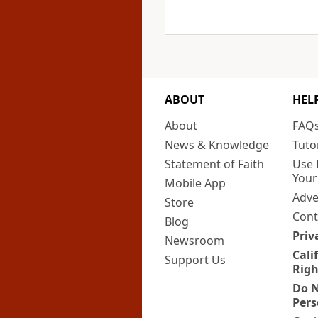
ABOUT
HEL
About
FAQ
News & Knowledge
Tuto
Statement of Faith
Use 
Your
Mobile App
Adve
Store
Cont
Blog
Priv
Newsroom
Cali
Support Us
Righ
Do N
Pers