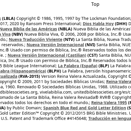
Top
s
(LBLA)
Copyright © 1986, 1995, 1997 by The Lockman Foundation
2017, 2020 by Ransom Press International;
Dios Habla Hoy
(DHH)
D
Nueva Biblia de las Américas
(NBLA)
Nueva Biblia de las América
a Viva
(NBV)
Nueva Biblia Viva, © 2006, 2008 por Biblica, Inc.® Usa
ndo.;
Nueva Traducción Viviente
(NTV)
La Santa Biblia, Nueva Trad
s reservados.;
Nueva Versión Internacional
(NVI)
Santa Biblia, N
 Inc.® Usado con permiso de Biblica, Inc.® Reservados todos los d
e. ;
Nueva Versión Internacional (Castilian)
(CST)
Santa Biblia, N
lica, Inc.® Usado con permiso de Biblica, Inc.® Reservados todos 
 Bible League International;
La Palabra (España)
(BLP)
La Palabra,
labra (Hispanoamérica)
(BLPH)
La Palabra, (versión hispanoameric
tualizada
(RVA-2015)
Version Reina Valera Actualizada, Copyright 
opyright © 2009, 2011 by Sociedades Bíblicas Unidas;
Reina-Valer
na, 1960. Renovado © Sociedades Bíblicas Unidas, 1988. Utilizado c
dbiblesocieties.org, vivelabiblia.com, unitedbiblesocieties.org/es/
tomado de La Santa Biblia, Reina Valera Revisada® RVR® Copyright
rvados todos los derechos en todo el mundo.;
Reina-Valera 1995
(
VA)
by Public Domain;
Spanish Blue Red and Gold Letter Edition
(S
old Letter Edition™ Copyright © 2012/2015 BRG Bible Ministries. Us
 U.S. Patent and Trademark Office #4145648;
Traducción en lengua