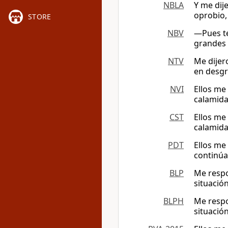
NBLA
Y me dije
oprobio,
STORE
NBV
―Pues te
grandes 
NTV
Me dijer
en desgr
NVI
Ellos me
calamida
CST
Ellos me
calamida
PDT
Ellos me 
continúa
BLP
Me respo
situació
BLPH
Me respo
situació