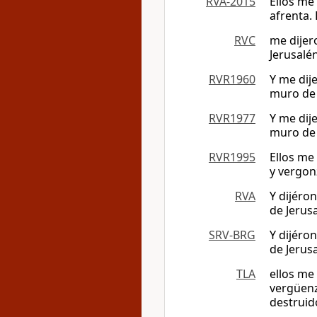
RVA-2015
Ellos me 
afrenta.
RVC
me dijer
Jerusalé
RVR1960
Y me dije
muro de 
RVR1977
Y me dije
muro de 
RVR1995
Ellos me 
y vergon
RVA
Y dijéron
de Jerus
SRV-BRG
Y dijéron
de Jerus
TLA
ellos me
vergüenz
destruid