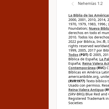
Nehemías 1:2
La Biblia de las América
2000, 2001, 2010, 2014, 
1970, 1979, 1983, 1996.;
Foundation;
Nueva Bibli
derechos en todo el mu
2010. Todos los derecho
2022 por Biblica, Inc.®,
rights reserved worldwid
1999, 2005, 2017 por Bib
Todos
(PDT)
© 2005, 2015
Bíblica de España;
La Pa
España;
Reina Valera Ac
Contemporánea
(RVC)
C
Bíblicas en América Lati
americanbible.org, unite
(RVR1977)
Texto bíblico 
Usado con permiso. Rese
Reina-Valera Antigua
(R
(SRV-BRG) Blue Red and G
Registered Trademark in
Societies