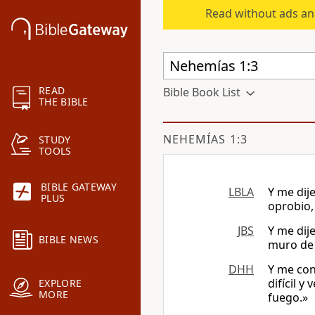
Read without ads an
READ
Bible Book List
THE BIBLE
NEHEMÍAS 1:3
STUDY
TOOLS
BIBLE GATEWAY
LBLA
Y me dije
PLUS
oprobio,
JBS
Y me dije
BIBLE NEWS
muro de 
DHH
Y me con
difícil y
EXPLORE
MORE
fuego.»