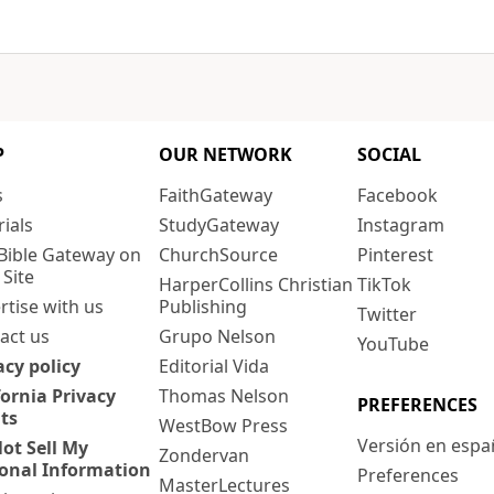
P
OUR NETWORK
SOCIAL
s
FaithGateway
Facebook
rials
StudyGateway
Instagram
Bible Gateway on
ChurchSource
Pinterest
 Site
HarperCollins Christian
TikTok
rtise with us
Publishing
Twitter
act us
Grupo Nelson
YouTube
acy policy
Editorial Vida
fornia Privacy
Thomas Nelson
PREFERENCES
ts
WestBow Press
Versión en espa
ot Sell My
Zondervan
onal Information
Preferences
MasterLectures