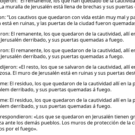
dijeron: “El remanente, los que han quedado de la cautividad 
 La muralla de Jerusalén está llena de brechas y sus puerta
on: “Los cautivos que quedaron con vida están muy mal y 
n está en ruinas, y las puertas de la ciudad fueron quemadas
ron: El remanente, los que quedaron de la cautividad, allí en
Jerusalén derribado, y sus puertas quemadas a fuego.
ron: El remanente, los que quedaron de la cautividad, allí en
Jerusalén derribado, y sus puertas quemadas a fuego.
dijeron: «El resto, los que se salvaron de la cautividad, allí 
zosa. El muro de Jerusalén está en ruinas y sus puertas des
me: El residuo, los que quedaron de la cautividad allí en la 
alem derribado, y sus puertas quemadas á fuego.
me: El residuo, los que quedaron de la cautividad allí en la 
alem derribado, y sus puertas quemadas á fuego.
 respondieron: «Los que se quedaron en Jerusalén tienen gr
a ante los demás pueblos. Los muros de protección de la c
os por el fuego».