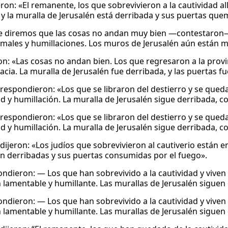
ron: «El remanente, los que sobrevivieron a la cautividad all
 y la muralla de Jerusalén está derribada y sus puertas qu
 diremos que las cosas no andan muy bien —contestaron—.
males y humillaciones. Los muros de Jerusalén aún están m
on: «Las cosas no andan bien. Los que regresaron a la provin
acia. La muralla de Jerusalén fue derribada, y las puertas 
 respondieron: «Los que se libraron del destierro y se que
d y humillación. La muralla de Jerusalén sigue derribada, 
 respondieron: «Los que se libraron del destierro y se que
d y humillación. La muralla de Jerusalén sigue derribada, 
dijeron: «Los judíos que sobrevivieron al cautiverio están e
n derribadas y sus puertas consumidas por el fuego».
ndieron: — Los que han sobrevivido a la cautividad y viven
n lamentable y humillante. Las murallas de Jerusalén sigue
ndieron: — Los que han sobrevivido a la cautividad y viven
n lamentable y humillante. Las murallas de Jerusalén sigue