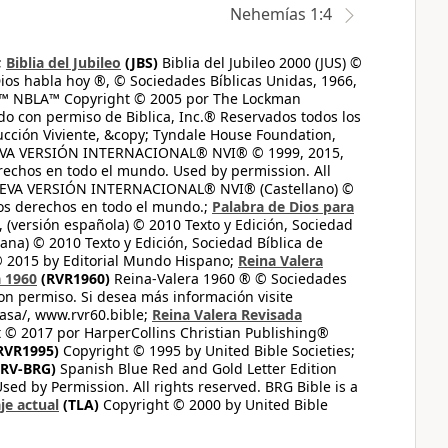
Nehemías 1:4
;
Biblia del Jubileo
(JBS)
Biblia del Jubileo 2000 (JUS) ©
ios habla hoy ®, © Sociedades Bíblicas Unidas, 1966,
s™ NBLA™ Copyright © 2005 por The Lockman
do con permiso de Biblica, Inc.® Reservados todos los
ucción Viviente, &copy; Tyndale House Foundation,
UEVA VERSIÓN INTERNACIONAL® NVI® © 1999, 2015,
erechos en todo el mundo. Used by permission. All
UEVA VERSIÓN INTERNACIONAL® NVI® (Castellano) ©
los derechos en todo el mundo.;
Palabra de Dios para
 (versión española) © 2010 Texto y Edición, Sociedad
ana) © 2010 Texto y Edición, Sociedad Bíblica de
© 2015 by Editorial Mundo Hispano;
Reina Valera
a 1960
(RVR1960)
Reina-Valera 1960 ® © Sociedades
on permiso. Si desea más información visite
casa/, www.rvr60.bible;
Reina Valera Revisada
 © 2017 por HarperCollins Christian Publishing®
RVR1995)
Copyright © 1995 by United Bible Societies;
RV-BRG)
Spanish Blue Red and Gold Letter Edition
ed by Permission. All rights reserved. BRG Bible is a
je actual
(TLA)
Copyright © 2000 by United Bible