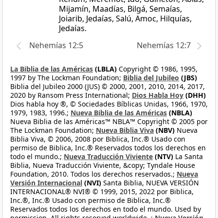
Mijamín, Maadías, Bilgá, Semaías,
Joiarib, Jedaías, Salú, Amoc, Hilquías,
Jedaías.
Nehemías 12:5
Nehemías 12:7
La Biblia de las Américas
(LBLA)
Copyright © 1986, 1995,
1997 by The Lockman Foundation;
Biblia del Jubileo
(JBS)
Biblia del Jubileo 2000 (JUS) © 2000, 2001, 2010, 2014, 2017,
2020 by Ransom Press International;
Dios Habla Hoy
(DHH)
Dios habla hoy ®, © Sociedades Bíblicas Unidas, 1966, 1970,
1979, 1983, 1996.;
Nueva Biblia de las Américas
(NBLA)
Nueva Biblia de las Américas™ NBLA™ Copyright © 2005 por
The Lockman Foundation;
Nueva Biblia Viva
(NBV)
Nueva
Biblia Viva, © 2006, 2008 por Biblica, Inc.® Usado con
permiso de Biblica, Inc.® Reservados todos los derechos en
todo el mundo.;
Nueva Traducción Viviente
(NTV)
La Santa
Biblia, Nueva Traducción Viviente, &copy; Tyndale House
Foundation, 2010. Todos los derechos reservados.;
Nueva
Versión Internacional
(NVI)
Santa Biblia, NUEVA VERSIÓN
INTERNACIONAL® NVI® © 1999, 2015, 2022 por Biblica,
Inc.®, Inc.® Usado con permiso de Biblica, Inc.®
Reservados todos los derechos en todo el mundo. Used by
permission. All rights reserved worldwide. ;
Nueva Versión