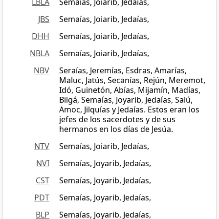
LBLA
Semaías, Joiarib, Jedaías,
JBS
Semaías, Joiarib, Jedaías,
DHH
Semaías, Joiarib, Jedaías,
NBLA
Semaías, Joiarib, Jedaías,
NBV
Seraías, Jeremías, Esdras, Amarías,
Maluc, Jatús, Secanías, Rejún, Meremot,
Idó, Guinetón, Abías, Mijamín, Madías,
Bilgá, Semaías, Joyarib, Jedaías, Salú,
Amoc, Jilquías y Jedaías. Estos eran los
jefes de los sacerdotes y de sus
hermanos en los días de Jesúa.
NTV
Semaías, Joiarib, Jedaías,
NVI
Semaías, Joyarib, Jedaías,
CST
Semaías, Joyarib, Jedaías,
PDT
Semaías, Joyarib, Jedaías,
BLP
Semaías, Joyarib, Jedaías,