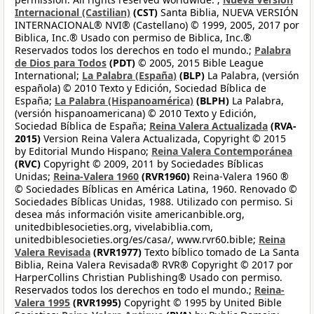
Internacional (Castilian)
(CST)
Santa Biblia, NUEVA VERSIÓN
INTERNACIONAL® NVI® (Castellano) © 1999, 2005, 2017 por
Biblica, Inc.® Usado con permiso de Biblica, Inc.®
Reservados todos los derechos en todo el mundo.;
Palabra
de Dios para Todos
(PDT)
© 2005, 2015 Bible League
International;
La Palabra (España)
(BLP)
La Palabra, (versión
española) © 2010 Texto y Edición, Sociedad Bíblica de
España;
La Palabra (Hispanoamérica)
(BLPH)
La Palabra,
(versión hispanoamericana) © 2010 Texto y Edición,
Sociedad Bíblica de España;
Reina Valera Actualizada
(RVA-
2015)
Version Reina Valera Actualizada, Copyright © 2015
by Editorial Mundo Hispano;
Reina Valera Contemporánea
(RVC)
Copyright © 2009, 2011 by Sociedades Bíblicas
Unidas;
Reina-Valera 1960
(RVR1960)
Reina-Valera 1960 ®
© Sociedades Bíblicas en América Latina, 1960. Renovado ©
Sociedades Bíblicas Unidas, 1988. Utilizado con permiso. Si
desea más información visite americanbible.org,
unitedbiblesocieties.org, vivelabiblia.com,
unitedbiblesocieties.org/es/casa/, www.rvr60.bible;
Reina
Valera Revisada
(RVR1977)
Texto bíblico tomado de La Santa
Biblia, Reina Valera Revisada® RVR® Copyright © 2017 por
HarperCollins Christian Publishing® Usado con permiso.
Reservados todos los derechos en todo el mundo.;
Reina-
Valera 1995
(RVR1995)
Copyright © 1995 by United Bible