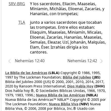
SRV-BRG
Y los sacerdotes, Eliacim, Maaseías,
Miniamin, Michâías, Elioenai, Zacarías, y
Hananías, con trompetas;
TLA
junto a varios sacerdotes que tocaban
las trompetas. Entre ellos estaban:
Eliaquim, Maaseías, Miniamín, Micaías,
Elioenai, Zacarías, Hananías, Maaseías,
Semaías, Eleazar, Uzí, Johanán, Malquías,
Elam, Éser. Izrahías dirigía a los
cantores.
Nehemías 12:40
Nehemías 12:42
La Biblia de las Américas
(LBLA)
Copyright © 1986, 1995,
1997 by The Lockman Foundation;
Biblia del Jubileo
(JBS)
Biblia del Jubileo 2000 (JUS) © 2000, 2001, 2010, 2014, 2017,
2020 by Ransom Press International;
Dios Habla Hoy
(DHH)
Dios habla hoy ®, © Sociedades Bíblicas Unidas, 1966, 1970,
1979, 1983, 1996.;
Nueva Biblia de las Américas
(NBLA)
Nueva Biblia de las Américas™ NBLA™ Copyright © 2005 por
The Lockman Foundation;
Nueva Biblia Viva
(NBV)
Nueva
Biblia Viva, © 2006, 2008 por Biblica, Inc.® Usado con