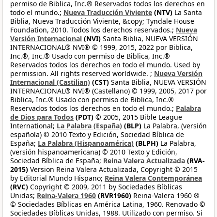
permiso de Biblica, Inc.® Reservados todos los derechos en
todo el mundo.;
Nueva Traducción Viviente
(NTV)
La Santa
Biblia, Nueva Traducción Viviente, &copy; Tyndale House
Foundation, 2010. Todos los derechos reservados.;
Nueva
Versión Internacional
(NVI)
Santa Biblia, NUEVA VERSIÓN
INTERNACIONAL® NVI® © 1999, 2015, 2022 por Biblica,
Inc.®, Inc.® Usado con permiso de Biblica, Inc.®
Reservados todos los derechos en todo el mundo. Used by
permission. All rights reserved worldwide. ;
Nueva Versión
Internacional (Castilian)
(CST)
Santa Biblia, NUEVA VERSIÓN
INTERNACIONAL® NVI® (Castellano) © 1999, 2005, 2017 por
Biblica, Inc.® Usado con permiso de Biblica, Inc.®
Reservados todos los derechos en todo el mundo.;
Palabra
de Dios para Todos
(PDT)
© 2005, 2015 Bible League
International;
La Palabra (España)
(BLP)
La Palabra, (versión
española) © 2010 Texto y Edición, Sociedad Bíblica de
España;
La Palabra (Hispanoamérica)
(BLPH)
La Palabra,
(versión hispanoamericana) © 2010 Texto y Edición,
Sociedad Bíblica de España;
Reina Valera Actualizada
(RVA-
2015)
Version Reina Valera Actualizada, Copyright © 2015
by Editorial Mundo Hispano;
Reina Valera Contemporánea
(RVC)
Copyright © 2009, 2011 by Sociedades Bíblicas
Unidas;
Reina-Valera 1960
(RVR1960)
Reina-Valera 1960 ®
© Sociedades Bíblicas en América Latina, 1960. Renovado ©
Sociedades Bíblicas Unidas, 1988. Utilizado con permiso. Si