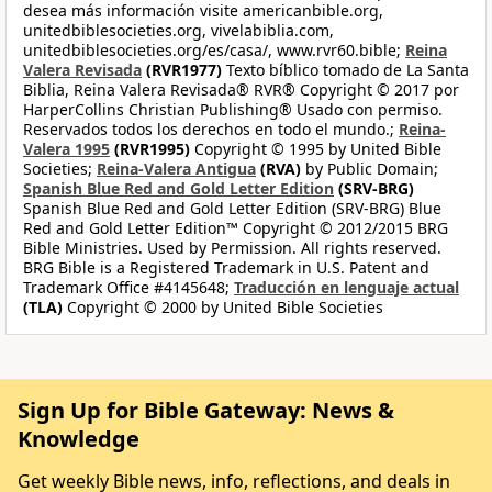
desea más información visite americanbible.org,
unitedbiblesocieties.org, vivelabiblia.com,
unitedbiblesocieties.org/es/casa/, www.rvr60.bible;
Reina
Valera Revisada
(RVR1977)
Texto bíblico tomado de La Santa
Biblia, Reina Valera Revisada® RVR® Copyright © 2017 por
HarperCollins Christian Publishing® Usado con permiso.
Reservados todos los derechos en todo el mundo.;
Reina-
Valera 1995
(RVR1995)
Copyright © 1995 by United Bible
Societies;
Reina-Valera Antigua
(RVA)
by Public Domain;
Spanish Blue Red and Gold Letter Edition
(SRV-BRG)
Spanish Blue Red and Gold Letter Edition (SRV-BRG) Blue
Red and Gold Letter Edition™ Copyright © 2012/2015 BRG
Bible Ministries. Used by Permission. All rights reserved.
BRG Bible is a Registered Trademark in U.S. Patent and
Trademark Office #4145648;
Traducción en lenguaje actual
(TLA)
Copyright © 2000 by United Bible Societies
Sign Up for Bible Gateway: News &
Knowledge
Get weekly Bible news, info, reflections, and deals in