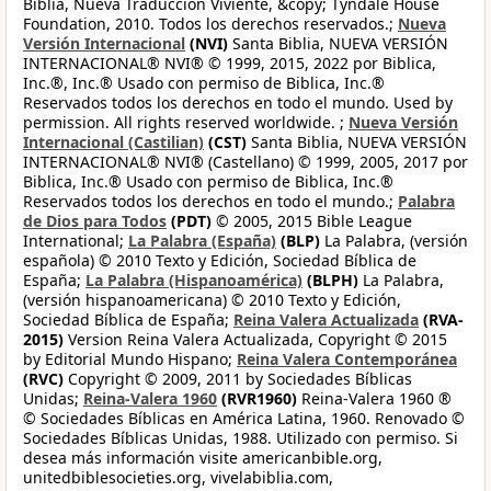
Biblia, Nueva Traducción Viviente, &copy; Tyndale House
Foundation, 2010. Todos los derechos reservados.;
Nueva
Versión Internacional
(NVI)
Santa Biblia, NUEVA VERSIÓN
INTERNACIONAL® NVI® © 1999, 2015, 2022 por Biblica,
Inc.®, Inc.® Usado con permiso de Biblica, Inc.®
Reservados todos los derechos en todo el mundo. Used by
permission. All rights reserved worldwide. ;
Nueva Versión
Internacional (Castilian)
(CST)
Santa Biblia, NUEVA VERSIÓN
INTERNACIONAL® NVI® (Castellano) © 1999, 2005, 2017 por
Biblica, Inc.® Usado con permiso de Biblica, Inc.®
Reservados todos los derechos en todo el mundo.;
Palabra
de Dios para Todos
(PDT)
© 2005, 2015 Bible League
International;
La Palabra (España)
(BLP)
La Palabra, (versión
española) © 2010 Texto y Edición, Sociedad Bíblica de
España;
La Palabra (Hispanoamérica)
(BLPH)
La Palabra,
(versión hispanoamericana) © 2010 Texto y Edición,
Sociedad Bíblica de España;
Reina Valera Actualizada
(RVA-
2015)
Version Reina Valera Actualizada, Copyright © 2015
by Editorial Mundo Hispano;
Reina Valera Contemporánea
(RVC)
Copyright © 2009, 2011 by Sociedades Bíblicas
Unidas;
Reina-Valera 1960
(RVR1960)
Reina-Valera 1960 ®
© Sociedades Bíblicas en América Latina, 1960. Renovado ©
Sociedades Bíblicas Unidas, 1988. Utilizado con permiso. Si
desea más información visite americanbible.org,
unitedbiblesocieties.org, vivelabiblia.com,