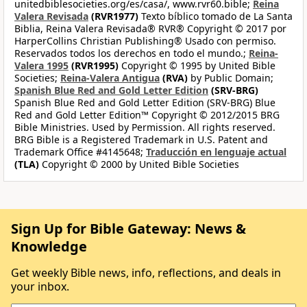
unitedbiblesocieties.org/es/casa/, www.rvr60.bible;
Reina
Valera Revisada
(RVR1977)
Texto bíblico tomado de La Santa
Biblia, Reina Valera Revisada® RVR® Copyright © 2017 por
HarperCollins Christian Publishing® Usado con permiso.
Reservados todos los derechos en todo el mundo.;
Reina-
Valera 1995
(RVR1995)
Copyright © 1995 by United Bible
Societies;
Reina-Valera Antigua
(RVA)
by Public Domain;
Spanish Blue Red and Gold Letter Edition
(SRV-BRG)
Spanish Blue Red and Gold Letter Edition (SRV-BRG) Blue
Red and Gold Letter Edition™ Copyright © 2012/2015 BRG
Bible Ministries. Used by Permission. All rights reserved.
BRG Bible is a Registered Trademark in U.S. Patent and
Trademark Office #4145648;
Traducción en lenguaje actual
(TLA)
Copyright © 2000 by United Bible Societies
Sign Up for Bible Gateway: News &
Knowledge
Get weekly Bible news, info, reflections, and deals in
your inbox.