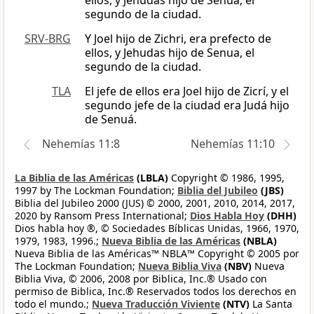
ellos, y Jehudas hijo de Senua, el
segundo de la ciudad.
SRV-BRG
Y Joel hijo de Zichri, era prefecto de
ellos, y Jehudas hijo de Senua, el
segundo de la ciudad.
TLA
El jefe de ellos era Joel hijo de Zicrí, y el
segundo jefe de la ciudad era Judá hijo
de Senuá.
Nehemías 11:8
Nehemías 11:10
La Biblia de las Américas
(LBLA)
Copyright © 1986, 1995,
1997 by The Lockman Foundation;
Biblia del Jubileo
(JBS)
Biblia del Jubileo 2000 (JUS) © 2000, 2001, 2010, 2014, 2017,
2020 by Ransom Press International;
Dios Habla Hoy
(DHH)
Dios habla hoy ®, © Sociedades Bíblicas Unidas, 1966, 1970,
1979, 1983, 1996.;
Nueva Biblia de las Américas
(NBLA)
Nueva Biblia de las Américas™ NBLA™ Copyright © 2005 por
The Lockman Foundation;
Nueva Biblia Viva
(NBV)
Nueva
Biblia Viva, © 2006, 2008 por Biblica, Inc.® Usado con
permiso de Biblica, Inc.® Reservados todos los derechos en
todo el mundo.;
Nueva Traducción Viviente
(NTV)
La Santa