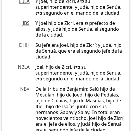
LBLA
Y Joel, hijo de Zicri,
era
su
superintendente, y Judá, hijo de Senúa,
era
segundo en el mando de la ciudad.
JBS
Y Joel hijo de Zicri, era
el
prefecto de
ellos, y Judá hijo de Senúa, el segundo
de la ciudad.
DHH
Su jefe era Joel, hijo de Zicrí; y Judá, hijo
de Senuá, que era el segundo jefe de la
ciudad.
NBLA
Joel, hijo de Zicri,
era
su
superintendente, y Judá, hijo de Senúa,
era
segundo en el mando de la ciudad.
NBV
De la tribu de Benjamín: Salú hijo de
Mesulán, hijo de Joed, hijo de Pedaías,
hijo de Colaías, hijo de Maseías, hijo de
Itiel, hijo de Isaías, junto con sus
hermanos Gabay y Salay. En total eran
novecientos veintiocho. Joel hijo de Zicrí,
era el jefe de ellos, y Judá hijo de Senuá
era el segundo jefe de la ciudad.