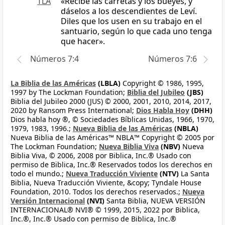
TLA
«Recibe las carretas y los bueyes, y
dáselos a los descendientes de Leví.
Diles que los usen en su trabajo en el
santuario, según lo que cada uno tenga
que hacer».
Números 7:4
Números 7:6
La Biblia de las Américas
(LBLA)
Copyright © 1986, 1995,
1997 by The Lockman Foundation;
Biblia del Jubileo
(JBS)
Biblia del Jubileo 2000 (JUS) © 2000, 2001, 2010, 2014, 2017,
2020 by Ransom Press International;
Dios Habla Hoy
(DHH)
Dios habla hoy ®, © Sociedades Bíblicas Unidas, 1966, 1970,
1979, 1983, 1996.;
Nueva Biblia de las Américas
(NBLA)
Nueva Biblia de las Américas™ NBLA™ Copyright © 2005 por
The Lockman Foundation;
Nueva Biblia Viva
(NBV)
Nueva
Biblia Viva, © 2006, 2008 por Biblica, Inc.® Usado con
permiso de Biblica, Inc.® Reservados todos los derechos en
todo el mundo.;
Nueva Traducción Viviente
(NTV)
La Santa
Biblia, Nueva Traducción Viviente, &copy; Tyndale House
Foundation, 2010. Todos los derechos reservados.;
Nueva
Versión Internacional
(NVI)
Santa Biblia, NUEVA VERSIÓN
INTERNACIONAL® NVI® © 1999, 2015, 2022 por Biblica,
Inc.®, Inc.® Usado con permiso de Biblica, Inc.®