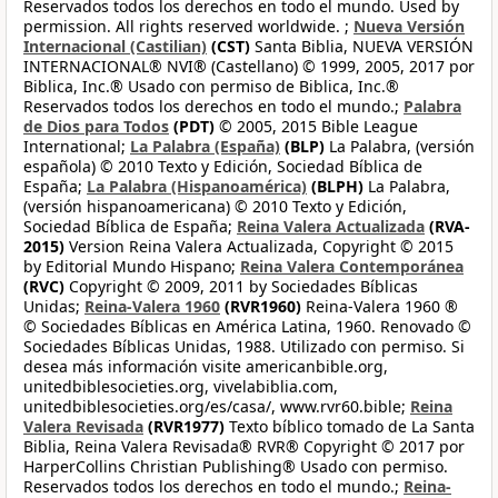
Reservados todos los derechos en todo el mundo. Used by
permission. All rights reserved worldwide. ;
Nueva Versión
Internacional (Castilian)
(CST)
Santa Biblia, NUEVA VERSIÓN
INTERNACIONAL® NVI® (Castellano) © 1999, 2005, 2017 por
Biblica, Inc.® Usado con permiso de Biblica, Inc.®
Reservados todos los derechos en todo el mundo.;
Palabra
de Dios para Todos
(PDT)
© 2005, 2015 Bible League
International;
La Palabra (España)
(BLP)
La Palabra, (versión
española) © 2010 Texto y Edición, Sociedad Bíblica de
España;
La Palabra (Hispanoamérica)
(BLPH)
La Palabra,
(versión hispanoamericana) © 2010 Texto y Edición,
Sociedad Bíblica de España;
Reina Valera Actualizada
(RVA-
2015)
Version Reina Valera Actualizada, Copyright © 2015
by Editorial Mundo Hispano;
Reina Valera Contemporánea
(RVC)
Copyright © 2009, 2011 by Sociedades Bíblicas
Unidas;
Reina-Valera 1960
(RVR1960)
Reina-Valera 1960 ®
© Sociedades Bíblicas en América Latina, 1960. Renovado ©
Sociedades Bíblicas Unidas, 1988. Utilizado con permiso. Si
desea más información visite americanbible.org,
unitedbiblesocieties.org, vivelabiblia.com,
unitedbiblesocieties.org/es/casa/, www.rvr60.bible;
Reina
Valera Revisada
(RVR1977)
Texto bíblico tomado de La Santa
Biblia, Reina Valera Revisada® RVR® Copyright © 2017 por
HarperCollins Christian Publishing® Usado con permiso.
Reservados todos los derechos en todo el mundo.;
Reina-