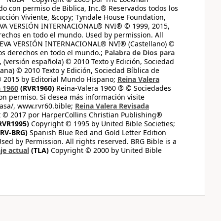
do con permiso de Biblica, Inc.® Reservados todos los
ucción Viviente, &copy; Tyndale House Foundation,
UEVA VERSIÓN INTERNACIONAL® NVI® © 1999, 2015,
erechos en todo el mundo. Used by permission. All
UEVA VERSIÓN INTERNACIONAL® NVI® (Castellano) ©
los derechos en todo el mundo.;
Palabra de Dios para
 (versión española) © 2010 Texto y Edición, Sociedad
ana) © 2010 Texto y Edición, Sociedad Bíblica de
© 2015 by Editorial Mundo Hispano;
Reina Valera
a 1960
(RVR1960)
Reina-Valera 1960 ® © Sociedades
on permiso. Si desea más información visite
casa/, www.rvr60.bible;
Reina Valera Revisada
 © 2017 por HarperCollins Christian Publishing®
RVR1995)
Copyright © 1995 by United Bible Societies;
RV-BRG)
Spanish Blue Red and Gold Letter Edition
ed by Permission. All rights reserved. BRG Bible is a
je actual
(TLA)
Copyright © 2000 by United Bible