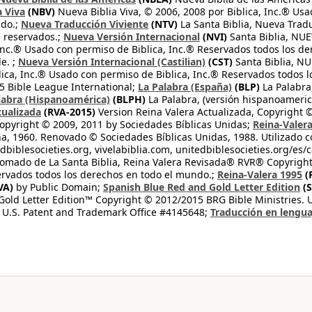
a Viva
(NBV)
Nueva Biblia Viva, © 2006, 2008 por Biblica, Inc.® Usa
ndo.;
Nueva Traducción Viviente
(NTV)
La Santa Biblia, Nueva Trad
s reservados.;
Nueva Versión Internacional
(NVI)
Santa Biblia, N
 Inc.® Usado con permiso de Biblica, Inc.® Reservados todos los d
e. ;
Nueva Versión Internacional (Castilian)
(CST)
Santa Biblia, N
lica, Inc.® Usado con permiso de Biblica, Inc.® Reservados todos 
 Bible League International;
La Palabra (España)
(BLP)
La Palabra,
labra (Hispanoamérica)
(BLPH)
La Palabra, (versión hispanoameric
tualizada
(RVA-2015)
Version Reina Valera Actualizada, Copyright 
opyright © 2009, 2011 by Sociedades Bíblicas Unidas;
Reina-Valer
na, 1960. Renovado © Sociedades Bíblicas Unidas, 1988. Utilizado c
dbiblesocieties.org, vivelabiblia.com, unitedbiblesocieties.org/es/
tomado de La Santa Biblia, Reina Valera Revisada® RVR® Copyright
rvados todos los derechos en todo el mundo.;
Reina-Valera 1995
(
VA)
by Public Domain;
Spanish Blue Red and Gold Letter Edition
(S
old Letter Edition™ Copyright © 2012/2015 BRG Bible Ministries. Us
 U.S. Patent and Trademark Office #4145648;
Traducción en lengua