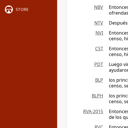
NBV
Entonces
STORE
ofrendas
NTV
Después 
NVI
Entonces 
censo, h
CST
Entonces 
censo, h
PDT
Luego vin
ayudaron
BLP
los princ
censo, s
BLPH
los princ
censo, s
RVA-2015
Entonces 
de los q
RVC
Entonces 