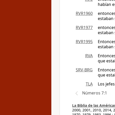
habían e
RVR1960
entonces 
estaban 
RVR1977
entonces 
estaban 
RVR1995
Entonces 
estaban 
RVA
Entonces 
que esta
SRV-BRG
Entonces 
que esta
TLA
Los jefe
Números 7:1
La Biblia de las América
2000, 2001, 2010, 2014, 
1970, 1979, 1983, 1996.;