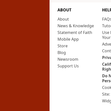
ABOUT
HEL
About
FAQ
News & Knowledge
Tuto
Statement of Faith
Use 
Your
Mobile App
Adve
Store
Cont
Blog
Priv
Newsroom
Cali
Support Us
Righ
Do N
Pers
Cook
Site
Widg