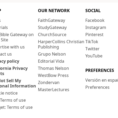
P
OUR NETWORK
SOCIAL
s
FaithGateway
Facebook
rials
StudyGateway
Instagram
Bible Gateway on
ChurchSource
Pinterest
 Site
HarperCollins Christian
TikTok
rtise with us
Publishing
Twitter
act us
Grupo Nelson
YouTube
acy policy
Editorial Vida
fornia Privacy
Thomas Nelson
PREFERENCES
ts
WestBow Press
Versión en espa
ot Sell My
Zondervan
onal Information
Preferences
MasterLectures
ie notice
: Terms of use
et: Terms of use