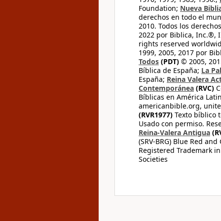
Foundation;
Nueva Bibli
derechos en todo el mu
2010. Todos los derecho
2022 por Biblica, Inc.®,
rights reserved worldwid
1999, 2005, 2017 por Bib
Todos
(PDT)
© 2005, 2015
Bíblica de España;
La Pa
España;
Reina Valera Ac
Contemporánea
(RVC)
C
Bíblicas en América Lati
americanbible.org, unite
(RVR1977)
Texto bíblico 
Usado con permiso. Rese
Reina-Valera Antigua
(R
(SRV-BRG) Blue Red and G
Registered Trademark in
Societies