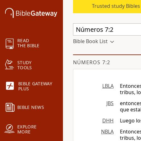
Trusted study Bible
READ
Bible Book List
THE BIBLE
NÚMEROS 7:2
STUDY
TOOLS
BIBLE GATEWAY
LBLA
Entonces
PLUS
tribus, 
JBS
entonces 
BIBLE NEWS
que esta
DHH
Luego lo
EXPLORE
NBLA
Entonces
MORE
tribus, 