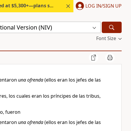
300+—plans start under $6/month.
LOG IN/SIGN UP
ional Version (NIV)
Font Size
esentaron
una ofrenda
(ellos eran los jefes de las
es, los cuales eran los príncipes de las tribus,
so, fueron
esentaron
una ofrenda
(ellos eran los jefes de las