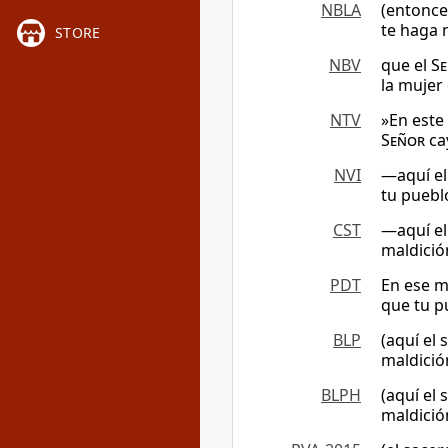
NBLA
(entonces
te haga 
STORE
NBV
que el
S
la mujer 
NTV
»En este
Señor
cay
NVI
—aquí el
tu pueblo
CST
—aquí el
maldición
PDT
En ese m
que tu p
BLP
(aquí el
maldició
BLPH
(aquí el
maldició