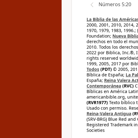
Números 5:20
La Biblia de las América
2000, 2001, 2010, 2014, 
1970, 1979, 1983, 1996.;
Foundation;
Nueva Bibli
derechos en todo el mu
2010. Todos los derecho
2022 por Biblica, Inc.®,
rights reserved worldwid
1999, 2005, 2017 por Bib
Todos
(PDT)
© 2005, 2015
Bíblica de España;
La Pa
España;
Reina Valera Ac
Contemporánea
(RVC)
C
Bíblicas en América Lati
americanbible.org, unite
(RVR1977)
Texto bíblico 
Usado con permiso. Rese
Reina-Valera Antigua
(R
(SRV-BRG) Blue Red and G
Registered Trademark in
Societies