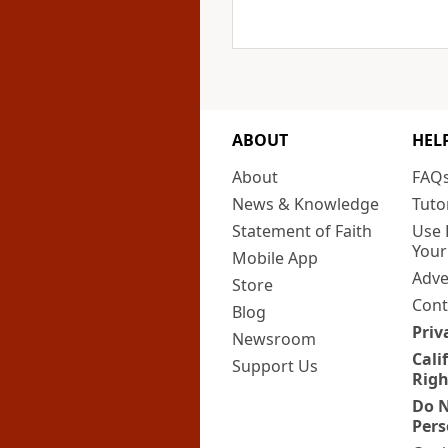
ABOUT
HEL
About
FAQ
News & Knowledge
Tuto
Statement of Faith
Use 
Your
Mobile App
Adve
Store
Cont
Blog
Priv
Newsroom
Cali
Support Us
Righ
Do N
Pers