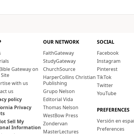
P
OUR NETWORK
SOCIAL
s
FaithGateway
Facebook
rials
StudyGateway
Instagram
Bible Gateway on
ChurchSource
Pinterest
 Site
HarperCollins Christian
TikTok
rtise with us
Publishing
Twitter
act us
Grupo Nelson
YouTube
acy policy
Editorial Vida
fornia Privacy
Thomas Nelson
PREFERENCES
ts
WestBow Press
Versión en espa
ot Sell My
Zondervan
onal Information
Preferences
MasterLectures