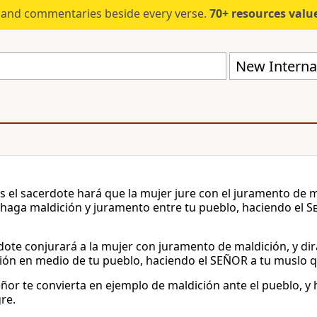
s and commentaries beside every verse.
70+ resources valued at $5,
New Internat
 el sacerdote hará que la mujer jure con el juramento de mal
 haga maldición y juramento entre tu pueblo, haciendo el
S
rdote conjurará a la mujer con juramento de maldición, y dir
ión en medio de tu pueblo, haciendo el SEÑOR a tu muslo que 
eñor te convierta en ejemplo de maldición ante el pueblo, y h
re.