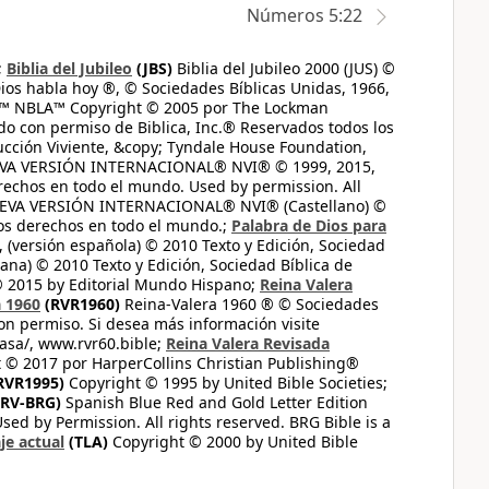
Números 5:22
;
Biblia del Jubileo
(JBS)
Biblia del Jubileo 2000 (JUS) ©
ios habla hoy ®, © Sociedades Bíblicas Unidas, 1966,
s™ NBLA™ Copyright © 2005 por The Lockman
do con permiso de Biblica, Inc.® Reservados todos los
ucción Viviente, &copy; Tyndale House Foundation,
UEVA VERSIÓN INTERNACIONAL® NVI® © 1999, 2015,
erechos en todo el mundo. Used by permission. All
UEVA VERSIÓN INTERNACIONAL® NVI® (Castellano) ©
los derechos en todo el mundo.;
Palabra de Dios para
 (versión española) © 2010 Texto y Edición, Sociedad
ana) © 2010 Texto y Edición, Sociedad Bíblica de
© 2015 by Editorial Mundo Hispano;
Reina Valera
a 1960
(RVR1960)
Reina-Valera 1960 ® © Sociedades
on permiso. Si desea más información visite
casa/, www.rvr60.bible;
Reina Valera Revisada
 © 2017 por HarperCollins Christian Publishing®
RVR1995)
Copyright © 1995 by United Bible Societies;
RV-BRG)
Spanish Blue Red and Gold Letter Edition
ed by Permission. All rights reserved. BRG Bible is a
je actual
(TLA)
Copyright © 2000 by United Bible