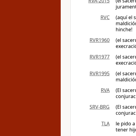
RVA-2015
(el sace
jurament
RVC
(aquí el 
maldició
hinche!
RVR1960
(el sace
execraci
RVR1977
(el sace
execraci
RVR1995
(el sace
maldició
RVA
(El sace
conjurac
SRV-BRG
(El sace
conjurac
TLA
le pido 
tener hij