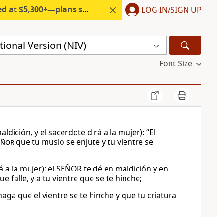
300+—plans start under $6/month.
LOG IN/SIGN UP
ional Version (NIV)
Font Size
dición, y el sacerdote dirá a la mujer): “El
eñor
que tu muslo se enjute y tu vientre se
á a la mujer): el SEÑOR te dé en maldición y en
falle, y a tu vientre que se te hinche;
aga que el vientre se te hinche y que tu criatura