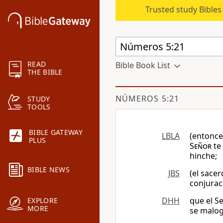
Trusted study Bible
READ
Bible Book List
THE BIBLE
NÚMEROS 5:21
STUDY
TOOLS
BIBLE GATEWAY
LBLA
(entonces
PLUS
Señor
te
hinche;
BIBLE NEWS
JBS
(el sace
conjurac
DHH
que el S
EXPLORE
MORE
se malog