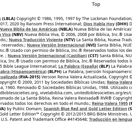
Top
s
(LBLA)
Copyright © 1986, 1995, 1997 by The Lockman Foundation
2017, 2020 by Ransom Press International;
Dios Habla Hoy
(DHH)
D
Nueva Biblia de las Américas
(NBLA)
Nueva Biblia de las América
a Viva
(NBV)
Nueva Biblia Viva, © 2006, 2008 por Biblica, Inc.® Usa
ndo.;
Nueva Traducción Viviente
(NTV)
La Santa Biblia, Nueva Trad
s reservados.;
Nueva Versión Internacional
(NVI)
Santa Biblia, N
 Inc.® Usado con permiso de Biblica, Inc.® Reservados todos los d
e. ;
Nueva Versión Internacional (Castilian)
(CST)
Santa Biblia, N
lica, Inc.® Usado con permiso de Biblica, Inc.® Reservados todos 
 Bible League International;
La Palabra (España)
(BLP)
La Palabra,
labra (Hispanoamérica)
(BLPH)
La Palabra, (versión hispanoameric
tualizada
(RVA-2015)
Version Reina Valera Actualizada, Copyright 
opyright © 2009, 2011 by Sociedades Bíblicas Unidas;
Reina-Valer
na, 1960. Renovado © Sociedades Bíblicas Unidas, 1988. Utilizado c
dbiblesocieties.org, vivelabiblia.com, unitedbiblesocieties.org/es/
tomado de La Santa Biblia, Reina Valera Revisada® RVR® Copyright
rvados todos los derechos en todo el mundo.;
Reina-Valera 1995
(
VA)
by Public Domain;
Spanish Blue Red and Gold Letter Edition
(S
old Letter Edition™ Copyright © 2012/2015 BRG Bible Ministries. Us
 U.S. Patent and Trademark Office #4145648;
Traducción en lengua