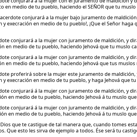
rdote conjurará a la mujer con el juramento de maldición y di
o en medio de tu pueblo, haciendo el SEÑOR que tu muslo se
sacerdote conjurará a la mujer bajo juramento de maldición, 
n y execración en medio de tu pueblo!, ¡Que el Señor haga qu
rdote conjurará a la mujer con juramento de maldición, y dir
ón en medio de tu pueblo, haciendo Jehová que tu muslo cai
rdote conjurará a la mujer con juramento de maldición, y dir
ón en medio de tu pueblo, haciendo Jehová que tus muslos n
rdote proferirá sobre la mujer este juramento de maldición, 
n y execración en medio de tu pueblo, y haga Jehová que tu 
rdote conjurará á la mujer con juramento de maldición, y dirá
ión en medio de tu pueblo, haciendo Jehová á tu muslo que c
rdote conjurará á la mujer con juramento de maldición, y dirá
ión en medio de tu pueblo, haciendo Jehová á tu muslo que c
a Dios que te castigue de tal manera que, cuando tomes est
os. Que esto les sirva de ejemplo a todos. Ése será tu casti