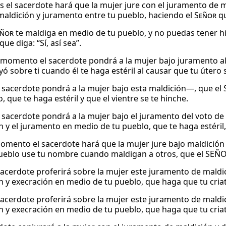
 el sacerdote hará que la mujer jure con el juramento de mal
maldición y juramento entre tu pueblo, haciendo el
Señor
qu
eñor
te maldiga en medio de tu pueblo, y no puedas tener hij
que diga: “Sí, así sea”.
 momento el sacerdote pondrá a la mujer bajo juramento al 
ó sobre ti cuando él te haga estéril al causar que tu útero
 sacerdote pondrá a la mujer bajo esta maldición—, que el
, que te haga estéril y que el vientre se te hinche.
 sacerdote pondrá a la mujer bajo el juramento del voto de
 y el juramento en medio de tu pueblo, que te haga estéril, 
omento el sacerdote hará que la mujer jure bajo maldición 
ueblo use tu nombre cuando maldigan a otros, que el SEÑOR 
 sacerdote proferirá sobre la mujer este juramento de maldic
n y execración en medio de tu pueblo, que haga que tu criat
 sacerdote proferirá sobre la mujer este juramento de maldic
n y execración en medio de tu pueblo, que haga que tu criat