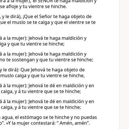
rá a la mujer), ‘el SEÑOR te haga maldición y
 afloje y tu vientre se hinche.
y le dirá), ¡Que el Señor te haga objeto de
e el muslo se te caiga y que el vientre se te
á a la mujer): Jehová te haga maldición y
ga y que tu vientre se hinche;
á a la mujer): Jehová te haga maldición y
o te sostengan y que tu vientre se hinche;
y le dirá): Que Jehová te haga objeto de
muslo caiga y que tu vientre se hinche,
 á la mujer): Jehová te dé en maldición y en
aiga, y á tu vientre que se te hinche;
 á la mujer): Jehová te dé en maldición y en
aiga, y á tu vientre que se te hinche;
a agua, el estómago se te hinche y no puedas
go”. »Y la mujer contestará: “ Amén, amén”.