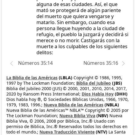
alguna de esas ciudades. Así, el que
mató se protegerá de algún pariente
del muerto que quiera vengarse y
matarlo. Sin embargo, cuando esa
persona llegue huyendo a la ciudad de
refugio, el pueblo la juzgará y decidirá si
merece o no morir. Castigarás con la
muerte a los culpables de los siguientes
delitos:
Números 35:14
Números 35:16
La Biblia de las Américas
(LBLA)
Copyright © 1986, 1995,
1997 by The Lockman Foundation;
Biblia del Jubileo
(JBS)
Biblia del Jubileo 2000 (JUS) © 2000, 2001, 2010, 2014, 2017,
2020 by Ransom Press International;
Dios Habla Hoy
(DHH)
Dios habla hoy ®, © Sociedades Bíblicas Unidas, 1966, 1970,
1979, 1983, 1996.;
Nueva Biblia de las Américas
(NBLA)
Nueva Biblia de las Américas™ NBLA™ Copyright © 2005 por
The Lockman Foundation;
Nueva Biblia Viva
(NBV)
Nueva
Biblia Viva, © 2006, 2008 por Biblica, Inc.® Usado con
permiso de Biblica, Inc.® Reservados todos los derechos en
todo el mundo.;
Nueva Traducción Viviente
(NTV)
La Santa