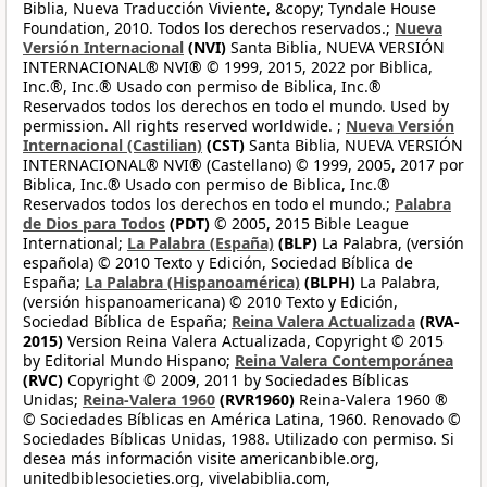
Biblia, Nueva Traducción Viviente, &copy; Tyndale House
Foundation, 2010. Todos los derechos reservados.;
Nueva
Versión Internacional
(NVI)
Santa Biblia, NUEVA VERSIÓN
INTERNACIONAL® NVI® © 1999, 2015, 2022 por Biblica,
Inc.®, Inc.® Usado con permiso de Biblica, Inc.®
Reservados todos los derechos en todo el mundo. Used by
permission. All rights reserved worldwide. ;
Nueva Versión
Internacional (Castilian)
(CST)
Santa Biblia, NUEVA VERSIÓN
INTERNACIONAL® NVI® (Castellano) © 1999, 2005, 2017 por
Biblica, Inc.® Usado con permiso de Biblica, Inc.®
Reservados todos los derechos en todo el mundo.;
Palabra
de Dios para Todos
(PDT)
© 2005, 2015 Bible League
International;
La Palabra (España)
(BLP)
La Palabra, (versión
española) © 2010 Texto y Edición, Sociedad Bíblica de
España;
La Palabra (Hispanoamérica)
(BLPH)
La Palabra,
(versión hispanoamericana) © 2010 Texto y Edición,
Sociedad Bíblica de España;
Reina Valera Actualizada
(RVA-
2015)
Version Reina Valera Actualizada, Copyright © 2015
by Editorial Mundo Hispano;
Reina Valera Contemporánea
(RVC)
Copyright © 2009, 2011 by Sociedades Bíblicas
Unidas;
Reina-Valera 1960
(RVR1960)
Reina-Valera 1960 ®
© Sociedades Bíblicas en América Latina, 1960. Renovado ©
Sociedades Bíblicas Unidas, 1988. Utilizado con permiso. Si
desea más información visite americanbible.org,
unitedbiblesocieties.org, vivelabiblia.com,