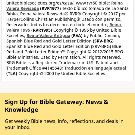
unitedbiblesocieties.org/es/casa/, www.rvr60.bible;
Reina
Valera Revisada
(RVR1977)
Texto bíblico tomado de La Santa
Biblia, Reina Valera Revisada® RVR® Copyright © 2017 por
HarperCollins Christian Publishing® Usado con permiso.
Reservados todos los derechos en todo el mundo.;
Reina-
Valera 1995
(RVR1995)
Copyright © 1995 by United Bible
Societies;
Reina-Valera Antigua
(RVA)
by Public Domain;
Spanish Blue Red and Gold Letter Edition
(SRV-BRG)
Spanish Blue Red and Gold Letter Edition (SRV-BRG) Blue
Red and Gold Letter Edition™ Copyright © 2012/2015 BRG
Bible Ministries. Used by Permission. All rights reserved.
BRG Bible is a Registered Trademark in U.S. Patent and
Trademark Office #4145648;
Traducción en lenguaje actual
(TLA)
Copyright © 2000 by United Bible Societies
Sign Up for Bible Gateway: News &
Knowledge
Get weekly Bible news, info, reflections, and deals in
your inbox.