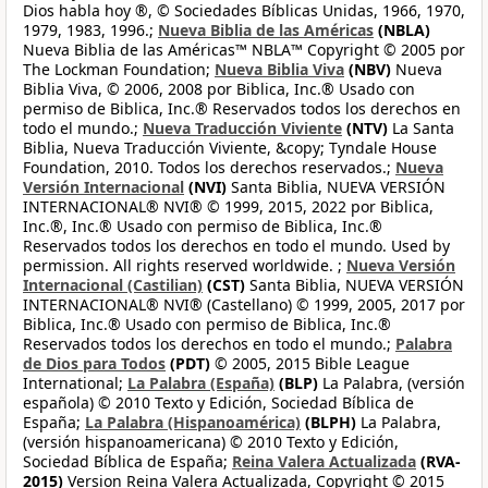
Dios habla hoy ®, © Sociedades Bíblicas Unidas, 1966, 1970,
1979, 1983, 1996.;
Nueva Biblia de las Américas
(NBLA)
Nueva Biblia de las Américas™ NBLA™ Copyright © 2005 por
The Lockman Foundation;
Nueva Biblia Viva
(NBV)
Nueva
Biblia Viva, © 2006, 2008 por Biblica, Inc.® Usado con
permiso de Biblica, Inc.® Reservados todos los derechos en
todo el mundo.;
Nueva Traducción Viviente
(NTV)
La Santa
Biblia, Nueva Traducción Viviente, &copy; Tyndale House
Foundation, 2010. Todos los derechos reservados.;
Nueva
Versión Internacional
(NVI)
Santa Biblia, NUEVA VERSIÓN
INTERNACIONAL® NVI® © 1999, 2015, 2022 por Biblica,
Inc.®, Inc.® Usado con permiso de Biblica, Inc.®
Reservados todos los derechos en todo el mundo. Used by
permission. All rights reserved worldwide. ;
Nueva Versión
Internacional (Castilian)
(CST)
Santa Biblia, NUEVA VERSIÓN
INTERNACIONAL® NVI® (Castellano) © 1999, 2005, 2017 por
Biblica, Inc.® Usado con permiso de Biblica, Inc.®
Reservados todos los derechos en todo el mundo.;
Palabra
de Dios para Todos
(PDT)
© 2005, 2015 Bible League
International;
La Palabra (España)
(BLP)
La Palabra, (versión
española) © 2010 Texto y Edición, Sociedad Bíblica de
España;
La Palabra (Hispanoamérica)
(BLPH)
La Palabra,
(versión hispanoamericana) © 2010 Texto y Edición,
Sociedad Bíblica de España;
Reina Valera Actualizada
(RVA-
2015)
Version Reina Valera Actualizada, Copyright © 2015