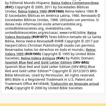
by Editorial Mundo Hispano;
Reina Valera Contemporánea
(RVC)
Copyright © 2009, 2011 by Sociedades Bíblicas
Unidas;
Reina-Valera 1960
(RVR1960)
Reina-Valera 1960 ®
© Sociedades Bíblicas en América Latina, 1960. Renovado ©
Sociedades Bíblicas Unidas, 1988. Utilizado con permiso. Si
desea más información visite americanbible.org,
unitedbiblesocieties.org, vivelabiblia.com,
unitedbiblesocieties.org/es/casa/, www.rvr60.bible;
Reina
Valera Revisada
(RVR1977)
Texto bíblico tomado de La Santa
Biblia, Reina Valera Revisada® RVR® Copyright © 2017 por
HarperCollins Christian Publishing® Usado con permiso.
Reservados todos los derechos en todo el mundo.;
Reina-
Valera 1995
(RVR1995)
Copyright © 1995 by United Bible
Societies;
Reina-Valera Antigua
(RVA)
by Public Domain;
Spanish Blue Red and Gold Letter Edition
(SRV-BRG)
Spanish Blue Red and Gold Letter Edition (SRV-BRG) Blue
Red and Gold Letter Edition™ Copyright © 2012/2015 BRG
Bible Ministries. Used by Permission. All rights reserved.
BRG Bible is a Registered Trademark in U.S. Patent and
Trademark Office #4145648;
Traducción en lenguaje actual
(TLA)
Copyright © 2000 by United Bible Societies