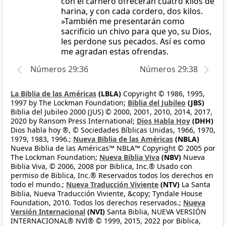
con el carnero ofrecerán cuatro kilos de
harina, y con cada cordero, dos kilos.
»También me presentarán como
sacrificio un chivo para que yo, su Dios,
les perdone sus pecados. Así es como
me agradan estas ofrendas.
Números 29:36
Números 29:38
La Biblia de las Américas
(LBLA)
Copyright © 1986, 1995,
1997 by The Lockman Foundation;
Biblia del Jubileo
(JBS)
Biblia del Jubileo 2000 (JUS) © 2000, 2001, 2010, 2014, 2017,
2020 by Ransom Press International;
Dios Habla Hoy
(DHH)
Dios habla hoy ®, © Sociedades Bíblicas Unidas, 1966, 1970,
1979, 1983, 1996.;
Nueva Biblia de las Américas
(NBLA)
Nueva Biblia de las Américas™ NBLA™ Copyright © 2005 por
The Lockman Foundation;
Nueva Biblia Viva
(NBV)
Nueva
Biblia Viva, © 2006, 2008 por Biblica, Inc.® Usado con
permiso de Biblica, Inc.® Reservados todos los derechos en
todo el mundo.;
Nueva Traducción Viviente
(NTV)
La Santa
Biblia, Nueva Traducción Viviente, &copy; Tyndale House
Foundation, 2010. Todos los derechos reservados.;
Nueva
Versión Internacional
(NVI)
Santa Biblia, NUEVA VERSIÓN
INTERNACIONAL® NVI® © 1999, 2015, 2022 por Biblica,