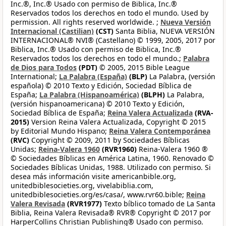
Inc.®, Inc.® Usado con permiso de Biblica, Inc.®
Reservados todos los derechos en todo el mundo. Used by
permission. All rights reserved worldwide. ;
Nueva Versión
Internacional (Castilian)
(CST)
Santa Biblia, NUEVA VERSIÓN
INTERNACIONAL® NVI® (Castellano) © 1999, 2005, 2017 por
Biblica, Inc.® Usado con permiso de Biblica, Inc.®
Reservados todos los derechos en todo el mundo.;
Palabra
de Dios para Todos
(PDT)
© 2005, 2015 Bible League
International;
La Palabra (España)
(BLP)
La Palabra, (versión
española) © 2010 Texto y Edición, Sociedad Bíblica de
España;
La Palabra (Hispanoamérica)
(BLPH)
La Palabra,
(versión hispanoamericana) © 2010 Texto y Edición,
Sociedad Bíblica de España;
Reina Valera Actualizada
(RVA-
2015)
Version Reina Valera Actualizada, Copyright © 2015
by Editorial Mundo Hispano;
Reina Valera Contemporánea
(RVC)
Copyright © 2009, 2011 by Sociedades Bíblicas
Unidas;
Reina-Valera 1960
(RVR1960)
Reina-Valera 1960 ®
© Sociedades Bíblicas en América Latina, 1960. Renovado ©
Sociedades Bíblicas Unidas, 1988. Utilizado con permiso. Si
desea más información visite americanbible.org,
unitedbiblesocieties.org, vivelabiblia.com,
unitedbiblesocieties.org/es/casa/, www.rvr60.bible;
Reina
Valera Revisada
(RVR1977)
Texto bíblico tomado de La Santa
Biblia, Reina Valera Revisada® RVR® Copyright © 2017 por
HarperCollins Christian Publishing® Usado con permiso.