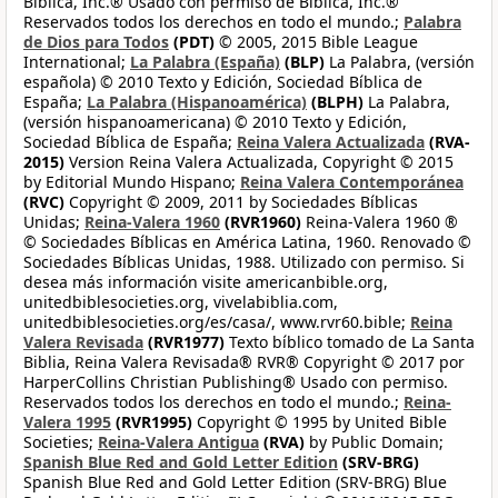
Biblica, Inc.® Usado con permiso de Biblica, Inc.®
Reservados todos los derechos en todo el mundo.;
Palabra
de Dios para Todos
(PDT)
© 2005, 2015 Bible League
International;
La Palabra (España)
(BLP)
La Palabra, (versión
española) © 2010 Texto y Edición, Sociedad Bíblica de
España;
La Palabra (Hispanoamérica)
(BLPH)
La Palabra,
(versión hispanoamericana) © 2010 Texto y Edición,
Sociedad Bíblica de España;
Reina Valera Actualizada
(RVA-
2015)
Version Reina Valera Actualizada, Copyright © 2015
by Editorial Mundo Hispano;
Reina Valera Contemporánea
(RVC)
Copyright © 2009, 2011 by Sociedades Bíblicas
Unidas;
Reina-Valera 1960
(RVR1960)
Reina-Valera 1960 ®
© Sociedades Bíblicas en América Latina, 1960. Renovado ©
Sociedades Bíblicas Unidas, 1988. Utilizado con permiso. Si
desea más información visite americanbible.org,
unitedbiblesocieties.org, vivelabiblia.com,
unitedbiblesocieties.org/es/casa/, www.rvr60.bible;
Reina
Valera Revisada
(RVR1977)
Texto bíblico tomado de La Santa
Biblia, Reina Valera Revisada® RVR® Copyright © 2017 por
HarperCollins Christian Publishing® Usado con permiso.
Reservados todos los derechos en todo el mundo.;
Reina-
Valera 1995
(RVR1995)
Copyright © 1995 by United Bible
Societies;
Reina-Valera Antigua
(RVA)
by Public Domain;
Spanish Blue Red and Gold Letter Edition
(SRV-BRG)
Spanish Blue Red and Gold Letter Edition (SRV-BRG) Blue