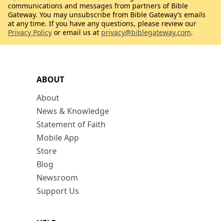
communications and messages from partners of Bible
Gateway. You may unsubscribe from Bible Gateway’s emails
at any time. If you have any questions, please review our
Privacy Policy
or email us at
privacy@biblegateway.com
.
ABOUT
About
News & Knowledge
Statement of Faith
Mobile App
Store
Blog
Newsroom
Support Us