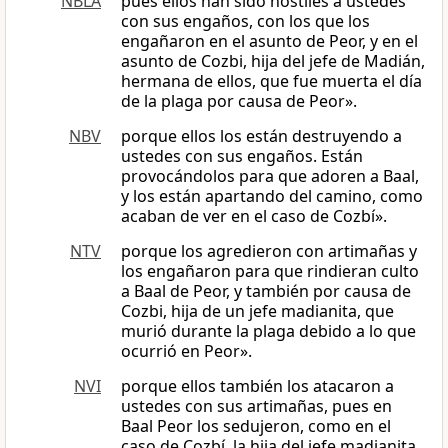
NBLA
pues ellos han sido hostiles a ustedes
con sus engaños, con los que los
engañaron en el asunto de Peor, y en el
asunto de Cozbi, hija del jefe de Madián,
hermana de ellos, que fue muerta el día
de la plaga por causa de Peor».
NBV
porque ellos los están destruyendo a
ustedes con sus engaños. Están
provocándolos para que adoren a Baal,
y los están apartando del camino, como
acaban de ver en el caso de Cozbí».
NTV
porque los agredieron con artimañas y
los engañaron para que rindieran culto
a Baal de Peor, y también por causa de
Cozbi, hija de un jefe madianita, que
murió durante la plaga debido a lo que
ocurrió en Peor».
NVI
porque ellos también los atacaron a
ustedes con sus artimañas, pues en
Baal Peor los sedujeron, como en el
caso de Cozbí, la hija del jefe madianita