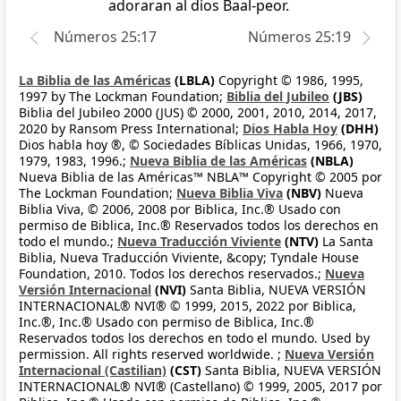
adoraran al dios Baal-peor.
Números 25:17
Números 25:19
La Biblia de las Américas
(LBLA)
Copyright © 1986, 1995,
1997 by The Lockman Foundation;
Biblia del Jubileo
(JBS)
Biblia del Jubileo 2000 (JUS) © 2000, 2001, 2010, 2014, 2017,
2020 by Ransom Press International;
Dios Habla Hoy
(DHH)
Dios habla hoy ®, © Sociedades Bíblicas Unidas, 1966, 1970,
1979, 1983, 1996.;
Nueva Biblia de las Américas
(NBLA)
Nueva Biblia de las Américas™ NBLA™ Copyright © 2005 por
The Lockman Foundation;
Nueva Biblia Viva
(NBV)
Nueva
Biblia Viva, © 2006, 2008 por Biblica, Inc.® Usado con
permiso de Biblica, Inc.® Reservados todos los derechos en
todo el mundo.;
Nueva Traducción Viviente
(NTV)
La Santa
Biblia, Nueva Traducción Viviente, &copy; Tyndale House
Foundation, 2010. Todos los derechos reservados.;
Nueva
Versión Internacional
(NVI)
Santa Biblia, NUEVA VERSIÓN
INTERNACIONAL® NVI® © 1999, 2015, 2022 por Biblica,
Inc.®, Inc.® Usado con permiso de Biblica, Inc.®
Reservados todos los derechos en todo el mundo. Used by
permission. All rights reserved worldwide. ;
Nueva Versión
Internacional (Castilian)
(CST)
Santa Biblia, NUEVA VERSIÓN
INTERNACIONAL® NVI® (Castellano) © 1999, 2005, 2017 por