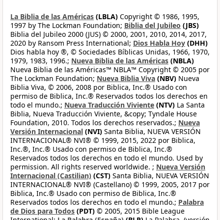
La Biblia de las Américas
(LBLA)
Copyright © 1986, 1995,
1997 by The Lockman Foundation;
Biblia del Jubileo
(JBS)
Biblia del Jubileo 2000 (JUS) © 2000, 2001, 2010, 2014, 2017,
2020 by Ransom Press International;
Dios Habla Hoy
(DHH)
Dios habla hoy ®, © Sociedades Bíblicas Unidas, 1966, 1970,
1979, 1983, 1996.;
Nueva Biblia de las Américas
(NBLA)
Nueva Biblia de las Américas™ NBLA™ Copyright © 2005 por
The Lockman Foundation;
Nueva Biblia Viva
(NBV)
Nueva
Biblia Viva, © 2006, 2008 por Biblica, Inc.® Usado con
permiso de Biblica, Inc.® Reservados todos los derechos en
todo el mundo.;
Nueva Traducción Viviente
(NTV)
La Santa
Biblia, Nueva Traducción Viviente, &copy; Tyndale House
Foundation, 2010. Todos los derechos reservados.;
Nueva
Versión Internacional
(NVI)
Santa Biblia, NUEVA VERSIÓN
INTERNACIONAL® NVI® © 1999, 2015, 2022 por Biblica,
Inc.®, Inc.® Usado con permiso de Biblica, Inc.®
Reservados todos los derechos en todo el mundo. Used by
permission. All rights reserved worldwide. ;
Nueva Versión
Internacional (Castilian)
(CST)
Santa Biblia, NUEVA VERSIÓN
INTERNACIONAL® NVI® (Castellano) © 1999, 2005, 2017 por
Biblica, Inc.® Usado con permiso de Biblica, Inc.®
Reservados todos los derechos en todo el mundo.;
Palabra
de Dios para Todos
(PDT)
© 2005, 2015 Bible League
International;
La Palabra (España)
(BLP)
La Palabra, (versión