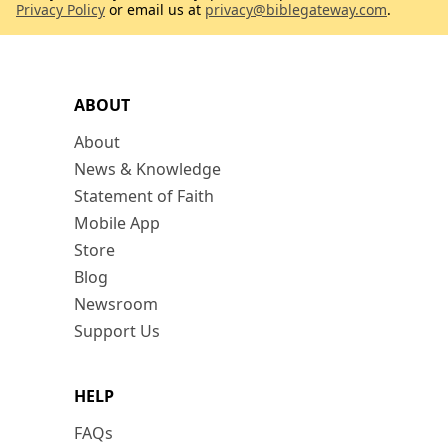
Privacy Policy
or email us at
privacy@biblegateway.com
.
ABOUT
About
News & Knowledge
Statement of Faith
Mobile App
Store
Blog
Newsroom
Support Us
HELP
FAQs