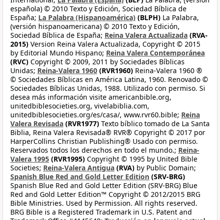
española) © 2010 Texto y Edición, Sociedad Bíblica de
España;
La Palabra (Hispanoamérica)
(BLPH)
La Palabra,
(versión hispanoamericana) © 2010 Texto y Edición,
Sociedad Bíblica de España;
Reina Valera Actualizada
(RVA-
2015)
Version Reina Valera Actualizada, Copyright © 2015
by Editorial Mundo Hispano;
Reina Valera Contemporánea
(RVC)
Copyright © 2009, 2011 by Sociedades Bíblicas
Unidas;
Reina-Valera 1960
(RVR1960)
Reina-Valera 1960 ®
© Sociedades Bíblicas en América Latina, 1960. Renovado ©
Sociedades Bíblicas Unidas, 1988. Utilizado con permiso. Si
desea más información visite americanbible.org,
unitedbiblesocieties.org, vivelabiblia.com,
unitedbiblesocieties.org/es/casa/, www.rvr60.bible;
Reina
Valera Revisada
(RVR1977)
Texto bíblico tomado de La Santa
Biblia, Reina Valera Revisada® RVR® Copyright © 2017 por
HarperCollins Christian Publishing® Usado con permiso.
Reservados todos los derechos en todo el mundo.;
Reina-
Valera 1995
(RVR1995)
Copyright © 1995 by United Bible
Societies;
Reina-Valera Antigua
(RVA)
by Public Domain;
Spanish Blue Red and Gold Letter Edition
(SRV-BRG)
Spanish Blue Red and Gold Letter Edition (SRV-BRG) Blue
Red and Gold Letter Edition™ Copyright © 2012/2015 BRG
Bible Ministries. Used by Permission. All rights reserved.
BRG Bible is a Registered Trademark in U.S. Patent and