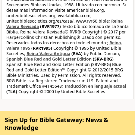
Sociedades Bíblicas Unidas, 1988. Utilizado con permiso. Si
desea más información visite americanbible.org,
unitedbiblesocieties.org, vivelabiblia.com,
unitedbiblesocieties.org/es/casa/, www.rvr60.bible;
Reina
Valera Revisada
(RVR1977)
Texto bíblico tomado de La Santa
Biblia, Reina Valera Revisada® RVR® Copyright © 2017 por
HarperCollins Christian Publishing® Usado con permiso.
Reservados todos los derechos en todo el mundo.;
Reina-
Valera 1995
(RVR1995)
Copyright © 1995 by United Bible
Societies;
Reina-Valera Antigua
(RVA)
by Public Domain;
Spanish Blue Red and Gold Letter Edition
(SRV-BRG)
Spanish Blue Red and Gold Letter Edition (SRV-BRG) Blue
Red and Gold Letter Edition™ Copyright © 2012/2015 BRG
Bible Ministries. Used by Permission. All rights reserved.
BRG Bible is a Registered Trademark in U.S. Patent and
Trademark Office #4145648;
Traducción en lenguaje actual
(TLA)
Copyright © 2000 by United Bible Societies
Sign Up for Bible Gateway: News &
Knowledge