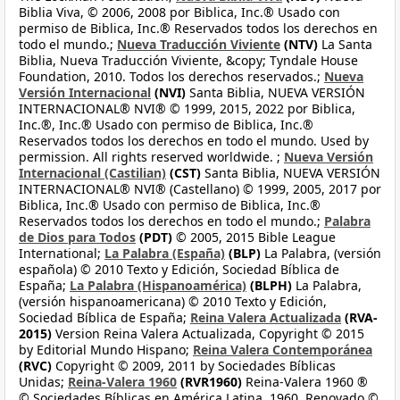
Biblia Viva, © 2006, 2008 por Biblica, Inc.® Usado con
permiso de Biblica, Inc.® Reservados todos los derechos en
todo el mundo.;
Nueva Traducción Viviente
(NTV)
La Santa
Biblia, Nueva Traducción Viviente, &copy; Tyndale House
Foundation, 2010. Todos los derechos reservados.;
Nueva
Versión Internacional
(NVI)
Santa Biblia, NUEVA VERSIÓN
INTERNACIONAL® NVI® © 1999, 2015, 2022 por Biblica,
Inc.®, Inc.® Usado con permiso de Biblica, Inc.®
Reservados todos los derechos en todo el mundo. Used by
permission. All rights reserved worldwide. ;
Nueva Versión
Internacional (Castilian)
(CST)
Santa Biblia, NUEVA VERSIÓN
INTERNACIONAL® NVI® (Castellano) © 1999, 2005, 2017 por
Biblica, Inc.® Usado con permiso de Biblica, Inc.®
Reservados todos los derechos en todo el mundo.;
Palabra
de Dios para Todos
(PDT)
© 2005, 2015 Bible League
International;
La Palabra (España)
(BLP)
La Palabra, (versión
española) © 2010 Texto y Edición, Sociedad Bíblica de
España;
La Palabra (Hispanoamérica)
(BLPH)
La Palabra,
(versión hispanoamericana) © 2010 Texto y Edición,
Sociedad Bíblica de España;
Reina Valera Actualizada
(RVA-
2015)
Version Reina Valera Actualizada, Copyright © 2015
by Editorial Mundo Hispano;
Reina Valera Contemporánea
(RVC)
Copyright © 2009, 2011 by Sociedades Bíblicas
Unidas;
Reina-Valera 1960
(RVR1960)
Reina-Valera 1960 ®
© Sociedades Bíblicas en América Latina, 1960. Renovado ©