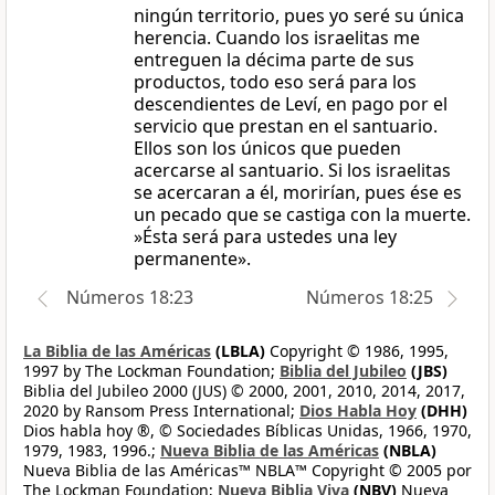
ningún territorio, pues yo seré su única
herencia. Cuando los israelitas me
entreguen la décima parte de sus
productos, todo eso será para los
descendientes de Leví, en pago por el
servicio que prestan en el santuario.
Ellos son los únicos que pueden
acercarse al santuario. Si los israelitas
se acercaran a él, morirían, pues ése es
un pecado que se castiga con la muerte.
»Ésta será para ustedes una ley
permanente».
Números 18:23
Números 18:25
La Biblia de las Américas
(LBLA)
Copyright © 1986, 1995,
1997 by The Lockman Foundation;
Biblia del Jubileo
(JBS)
Biblia del Jubileo 2000 (JUS) © 2000, 2001, 2010, 2014, 2017,
2020 by Ransom Press International;
Dios Habla Hoy
(DHH)
Dios habla hoy ®, © Sociedades Bíblicas Unidas, 1966, 1970,
1979, 1983, 1996.;
Nueva Biblia de las Américas
(NBLA)
Nueva Biblia de las Américas™ NBLA™ Copyright © 2005 por
The Lockman Foundation;
Nueva Biblia Viva
(NBV)
Nueva