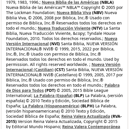
1979, 1983, 1996.;
Nueva Biblia de las Américas
(NBLA)
Nueva Biblia de las Américas™ NBLA™ Copyright © 2005 por
The Lockman Foundation;
Nueva Biblia Viva
(NBV)
Nueva
Biblia Viva, © 2006, 2008 por Biblica, Inc.® Usado con
permiso de Biblica, Inc.® Reservados todos los derechos en
todo el mundo.;
Nueva Traducción Viviente
(NTV)
La Santa
Biblia, Nueva Traducción Viviente, &copy; Tyndale House
Foundation, 2010. Todos los derechos reservados.;
Nueva
Versión Internacional
(NVI)
Santa Biblia, NUEVA VERSIÓN
INTERNACIONAL® NVI® © 1999, 2015, 2022 por Biblica,
Inc.®, Inc.® Usado con permiso de Biblica, Inc.®
Reservados todos los derechos en todo el mundo. Used by
permission. All rights reserved worldwide. ;
Nueva Versión
Internacional (Castilian)
(CST)
Santa Biblia, NUEVA VERSIÓN
INTERNACIONAL® NVI® (Castellano) © 1999, 2005, 2017 por
Biblica, Inc.® Usado con permiso de Biblica, Inc.®
Reservados todos los derechos en todo el mundo.;
Palabra
de Dios para Todos
(PDT)
© 2005, 2015 Bible League
International;
La Palabra (España)
(BLP)
La Palabra, (versión
española) © 2010 Texto y Edición, Sociedad Bíblica de
España;
La Palabra (Hispanoamérica)
(BLPH)
La Palabra,
(versión hispanoamericana) © 2010 Texto y Edición,
Sociedad Bíblica de España;
Reina Valera Actualizada
(RVA-
2015)
Version Reina Valera Actualizada, Copyright © 2015
by Editorial Mundo Hispano;
Reina Valera Contemporánea