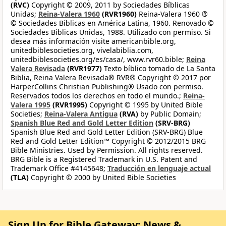
(RVC)
Copyright © 2009, 2011 by Sociedades Bíblicas
Unidas;
Reina-Valera 1960
(RVR1960)
Reina-Valera 1960 ®
© Sociedades Bíblicas en América Latina, 1960. Renovado ©
Sociedades Bíblicas Unidas, 1988. Utilizado con permiso. Si
desea más información visite americanbible.org,
unitedbiblesocieties.org, vivelabiblia.com,
unitedbiblesocieties.org/es/casa/, www.rvr60.bible;
Reina
Valera Revisada
(RVR1977)
Texto bíblico tomado de La Santa
Biblia, Reina Valera Revisada® RVR® Copyright © 2017 por
HarperCollins Christian Publishing® Usado con permiso.
Reservados todos los derechos en todo el mundo.;
Reina-
Valera 1995
(RVR1995)
Copyright © 1995 by United Bible
Societies;
Reina-Valera Antigua
(RVA)
by Public Domain;
Spanish Blue Red and Gold Letter Edition
(SRV-BRG)
Spanish Blue Red and Gold Letter Edition (SRV-BRG) Blue
Red and Gold Letter Edition™ Copyright © 2012/2015 BRG
Bible Ministries. Used by Permission. All rights reserved.
BRG Bible is a Registered Trademark in U.S. Patent and
Trademark Office #4145648;
Traducción en lenguaje actual
(TLA)
Copyright © 2000 by United Bible Societies
Sign Up for Bible Gateway: News &